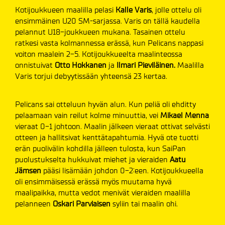
Kotijoukkueen maalilla pelasi
Kalle Varis
, jolle ottelu oli
ensimmäinen U20 SM-sarjassa. Varis on tällä kaudella
pelannut U18-joukkueen mukana. Tasainen ottelu
ratkesi vasta kolmannessa erässä, kun Pelicans nappasi
voiton maalein 2-5. Kotijoukkueelta maalinteossa
onnistuivat
Otto Hokkanen
ja
Ilmari Pieviläinen.
Maalilla
Varis torjui debyytissään yhteensä 23 kertaa.
Pelicans sai otteluun hyvän alun. Kun peliä oli ehditty
pelaamaan vain reilut kolme minuuttia, vei
Mikael Menna
vieraat 0-1 johtoon. Maalin jälkeen vieraat ottivat selvästi
otteen ja hallitsivat kenttätapahtumia. Hyvä ote tuotti
erän puolivälin kohdilla jälleen tulosta, kun SaiPan
puolustukselta hukkuivat miehet ja vieraiden
Aatu
Jämsen
pääsi lisämään johdon 0-2:een. Kotijoukkueella
oli ensimmäisessä erässä myös muutama hyvä
maalipaikka, mutta vedot menivät vieraiden maalilla
pelanneen
Oskari Parviaisen
syliin tai maalin ohi.