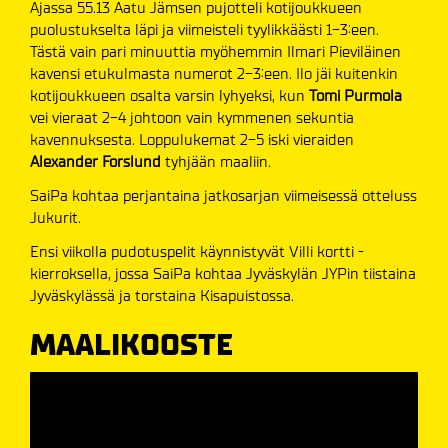
Ajassa 55.13 Aatu Jämsen pujotteli kotijoukkueen
puolustukselta läpi ja viimeisteli tyylikkäästi 1-3:een.
Tästä vain pari minuuttia myöhemmin Ilmari Pieviläinen
kavensi etukulmasta numerot 2-3:een. Ilo jäi kuitenkin
kotijoukkueen osalta varsin lyhyeksi, kun
Tomi Purmola
vei vieraat 2-4 johtoon vain kymmenen sekuntia
kavennuksesta. Loppulukemat 2-5 iski vieraiden
Alexander Forslund
tyhjään maaliin.
SaiPa kohtaa perjantaina jatkosarjan viimeisessä otteluss
Jukurit.
Ensi viikolla pudotuspelit käynnistyvät Villi kortti -
kierroksella, jossa SaiPa kohtaa Jyväskylän JYPin tiistaina
Jyväskylässä ja torstaina Kisapuistossa.
MAALIKOOSTE