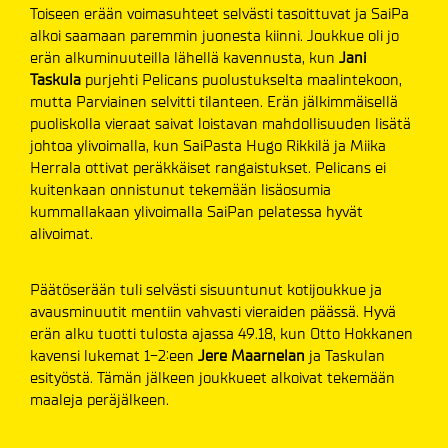
Toiseen erään voimasuhteet selvästi tasoittuvat ja SaiPa
alkoi saamaan paremmin juonesta kiinni. Joukkue oli jo
erän alkuminuuteilla lähellä kavennusta, kun
Jani
Taskula
purjehti Pelicans puolustukselta maalintekoon,
mutta Parviainen selvitti tilanteen. Erän jälkimmäisellä
puoliskolla vieraat saivat loistavan mahdollisuuden lisätä
johtoa ylivoimalla, kun SaiPasta Hugo Rikkilä ja Miika
Herrala ottivat peräkkäiset rangaistukset. Pelicans ei
kuitenkaan onnistunut tekemään lisäosumia
kummallakaan ylivoimalla SaiPan pelatessa hyvät
alivoimat.
Päätöserään tuli selvästi sisuuntunut kotijoukkue ja
avausminuutit mentiin vahvasti vieraiden päässä. Hyvä
erän alku tuotti tulosta ajassa 49.18, kun Otto Hokkanen
kavensi lukemat 1-2:een
Jere Maarnelan
ja Taskulan
esityöstä. Tämän jälkeen joukkueet alkoivat tekemään
maaleja peräjälkeen.