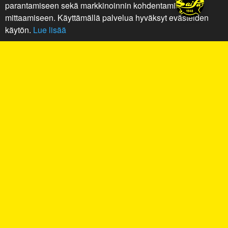
parantamiseen sekä markkinoinnin kohdentamiseen ja
mittaamiseen. Käyttämällä palvelua hyväksyt evästeiden
käytön.
Lue lisää