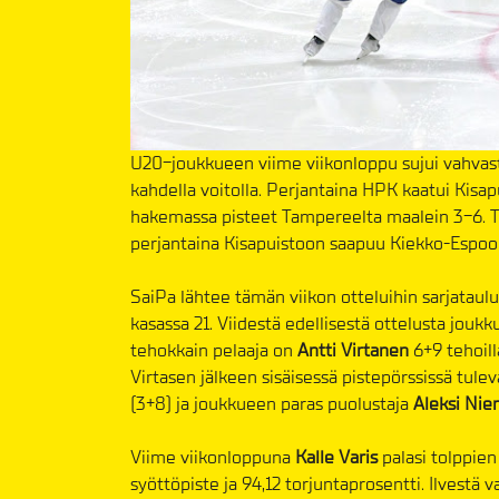
U20-joukkueen viime viikonloppu sujui vahvasti
kahdella voitolla. Perjantaina HPK kaatui Kisap
hakemassa pisteet Tampereelta maalein 3-6. Täl
perjantaina Kisapuistoon saapuu Kiekko-Espoo 
SaiPa lähtee tämän viikon otteluihin sarjatauluk
kasassa 21. Viidestä edellisestä ottelusta jouk
tehokkain pelaaja on
Antti Virtanen
6+9 tehoill
Virtasen jälkeen sisäisessä pistepörssissä tule
(3+8) ja joukkueen paras puolustaja
Aleksi Nie
Viime viikonloppuna
Kalle Varis
palasi tolppien 
syöttöpiste ja 94,12 torjuntaprosentti. Ilvestä 