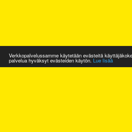
Verkkopalvelussamme käytetään evästeitä käyttäjäkok
palvelua hyväksyt evästeiden käytön.
Lue lisää