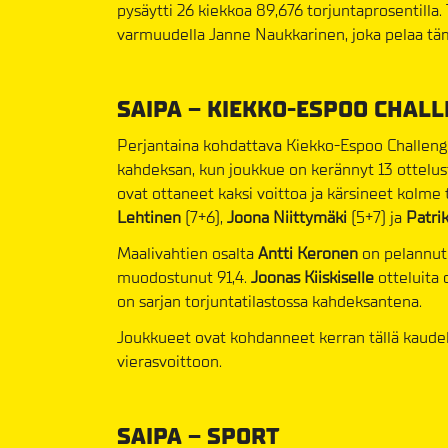
pysäytti 26 kiekkoa 89,676 torjuntaprosentilla
varmuudella Janne Naukkarinen, joka pelaa tämä
SAIPA – KIEKKO-ESPOO CHAL
Perjantaina kohdattava Kiekko-Espoo Challenger
kahdeksan, kun joukkue on kerännyt 13 ottelusta
ovat ottaneet kaksi voittoa ja kärsineet kolm
Lehtinen
(7+6),
Joona Niittymäki
(5+7) ja
Patri
Maalivahtien osalta
Antti Keronen
on pelannut v
muodostunut 91,4.
Joonas Kiiskiselle
otteluita 
on sarjan torjuntatilastossa kahdeksantena.
Joukkueet ovat kohdanneet kerran tällä kaudell
vierasvoittoon.
SAIPA – SPORT