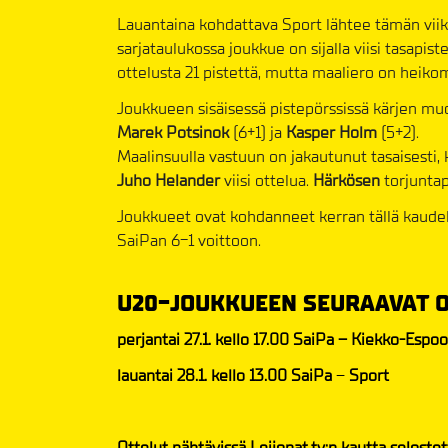
Lauantaina kohdattava Sport lähtee tämän viik
sarjataulukossa joukkue on sijalla viisi tasapis
ottelusta 21 pistettä, mutta maaliero on heikom
Joukkueen sisäisessä pistepörssissä kärjen m
Marek Potsinok
(6+1) ja
Kasper Holm
(5+2).
Maalinsuulla vastuun on jakautunut tasaisesti,
Juho Helander
viisi ottelua.
Härkösen
torjuntap
Joukkueet ovat kohdanneet kerran tällä kaudella
SaiPan 6-1 voittoon.
U20-JOUKKUEEN SEURAAVAT 
perjantai 27.1. kello 17.00
SaiPa – Kiekko-Espoo
lauantai 28.1. kello 13.00 SaiPa
–
Sport
Ottelut nähtävissä Leijonat.tv:n kautta selostet