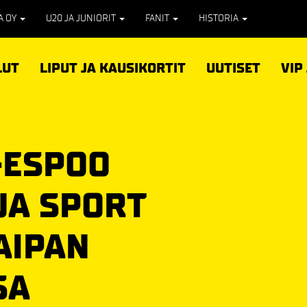
PA OY
U20 JA JUNIORIT
FANIT
HISTORIA
LUT
LIPUT JA KAUSIKORTIT
UUTISET
VIP
-ESPOO
JA SPORT
AIPAN
SA