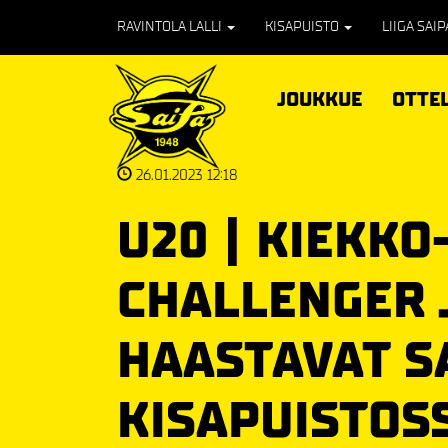
RAVINTOLA LALLI
KISAPUISTO
LIIGA SAI
JOUKKUE
OTTE
26.01.2023 12:18
U20 | KIEKKO
CHALLENGER 
HAASTAVAT S
KISAPUISTOS