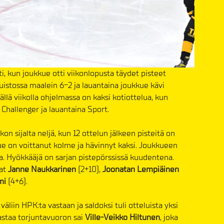
, kun joukkue otti viikonlopusta täydet pisteet
uistossa maalein 6-2 ja lauantaina joukkue kävi
lä viikolla ohjelmassa on kaksi kotiottelua, kun
Challenger ja lauantaina Sport.
on sijalta neljä, kun 12 ottelun jälkeen pisteitä on
kue on voittanut kolme ja hävinnyt kaksi. Joukkueen
a. Hyökkääjä on sarjan pistepörssissä kuudentena.
vat
Janne Naukkarinen
(2+10),
Joonatan Lempiäinen
mi
(4+6).
väliin HPK:ta vastaan ja saldoksi tuli otteluista yksi
vastaa torjuntavuoron sai
Ville-Veikko Hiltunen
, joka