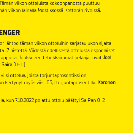
. Tämän viikon otteluista kokoonpanosta puuttuu
n viikon lainalla Mestiksessä Ketterän riveissä.
LENGER
 lähtee tämän viikon otteluihin sarjataulukon sijalta
 17 pistettä. Viidestä edellisestä ottelusta espoolaiset
e tappiota. Joukkueen tehokkaimmat pelaajat ovat
Joel
k Saira
(0+11).
iisi ottelua, joista torjuntaprosentiksi on
on kertynyt myös viisi, 85,1 torjuntaprosentilla.
Keronen
a, kun 7.10.2022 pelattu ottelu päättyi SaiPan 0-2