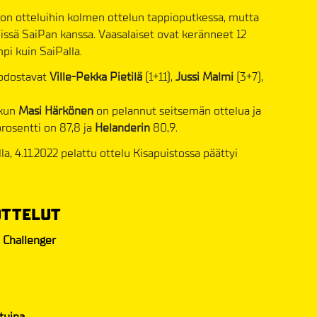
on otteluihin kolmen ottelun tappioputkessa, mutta
teissä SaiPan kanssa. Vaasalaiset ovat keränneet 12
pi kuin SaiPalla.
uodostavat
Ville-Pekka Pietilä
(1+11),
Jussi Malmi
(3+7),
 kun
Masi Härkönen
on pelannut seitsemän ottelua ja
rosentti on 87,8 ja
Helanderin
80,9.
, 4.11.2022 pelattu ottelu Kisapuistossa päättyi
OTTELUT
 Challenger
tuina.