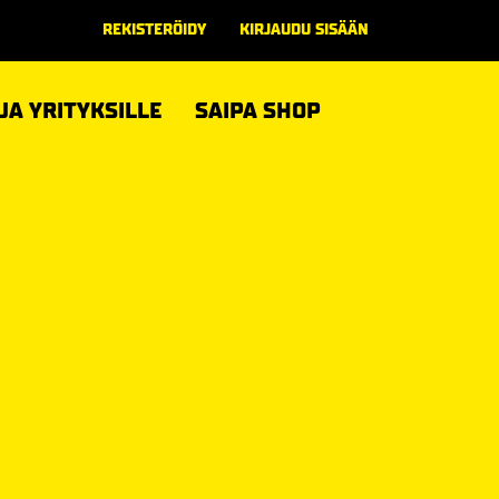
REKISTERÖIDY
KIRJAUDU SISÄÄN
 JA YRITYKSILLE
SAIPA SHOP