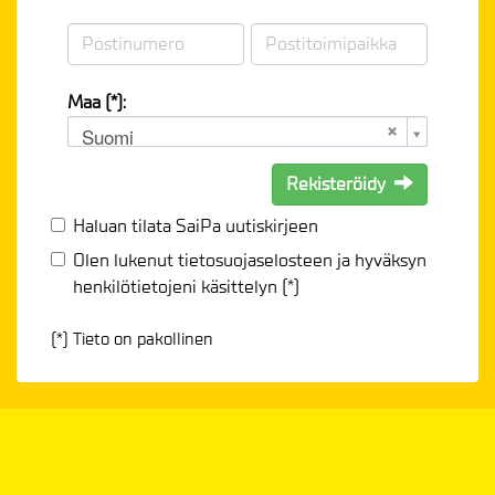
Maa (*):
Suomi
Rekisteröidy
Haluan tilata SaiPa uutiskirjeen
Olen lukenut
tietosuojaselosteen
ja hyväksyn
henkilötietojeni käsittelyn (*)
(*) Tieto on pakollinen