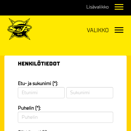
Navig
Navig
HENKILÖTIEDOT
Etu- ja sukunimi (*):
Puhelin (*):