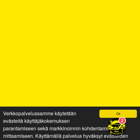
Verkkopalvelussamme käytetään
Ok
evästeitä käyttäjäkokemuksen
parantamiseen sekä markkinoinnin kohdentamiseen ja
mittaamiseen. Käyttämällä palvelua hyväksyt evästeiden