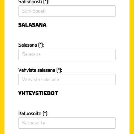
Sähköposti (*):
SALASANA
Salasana (*):
Vahvista salasana (*):
YHTEYSTIEDOT
Katuosoite (*):