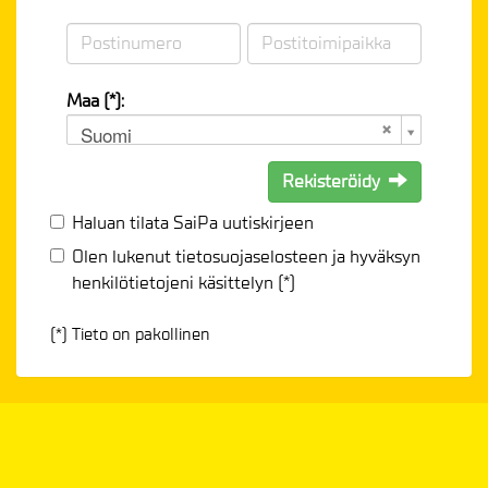
Maa (*):
Suomi
Rekisteröidy
Haluan tilata SaiPa uutiskirjeen
Olen lukenut
tietosuojaselosteen
ja hyväksyn
henkilötietojeni käsittelyn (*)
(*) Tieto on pakollinen