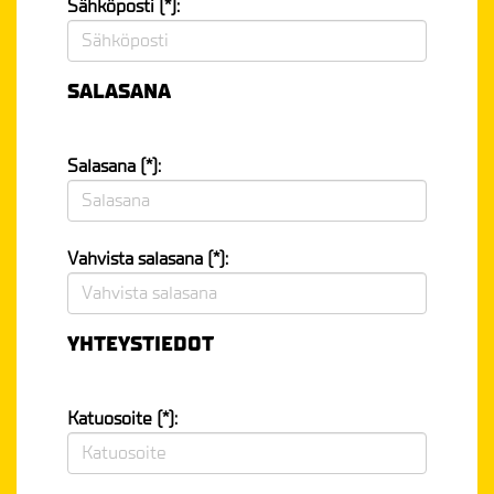
Sähköposti (*):
SALASANA
Salasana (*):
Vahvista salasana (*):
YHTEYSTIEDOT
Katuosoite (*):