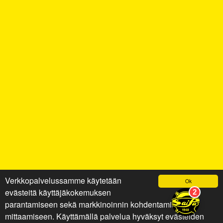
Verkkopalvelussamme käytetään
Ok
evästeitä käyttäjäkokemuksen
parantamiseen sekä markkinoinnin kohdentamiseen ja
mittaamiseen. Käyttämällä palvelua hyväksyt evästeiden