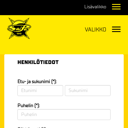
Navig
Navig
HENKILÖTIEDOT
Etu- ja sukunimi (*):
Puhelin (*):