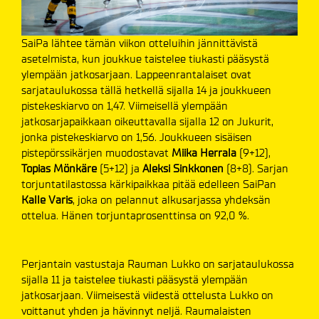
SaiPa lähtee tämän viikon otteluihin jännittävistä
asetelmista, kun joukkue taistelee tiukasti pääsystä
ylempään jatkosarjaan. Lappeenrantalaiset ovat
sarjataulukossa tällä hetkellä sijalla 14 ja joukkueen
pistekeskiarvo on 1,47. Viimeisellä ylempään
jatkosarjapaikkaan oikeuttavalla sijalla 12 on Jukurit,
jonka pistekeskiarvo on 1,56. Joukkueen sisäisen
pistepörssikärjen muodostavat
Miika Herrala
(9+12),
Topias Mönkäre
(5+12) ja
Aleksi Sinkkonen
(8+8). Sarjan
torjuntatilastossa kärkipaikkaa pitää edelleen SaiPan
Kalle Varis
, joka on pelannut alkusarjassa yhdeksän
ottelua. Hänen torjuntaprosenttinsa on 92,0 %.
Perjantain vastustaja Rauman Lukko on sarjataulukossa
sijalla 11 ja taistelee tiukasti pääsystä ylempään
jatkosarjaan. Viimeisestä viidestä ottelusta Lukko on
voittanut yhden ja hävinnyt neljä. Raumalaisten