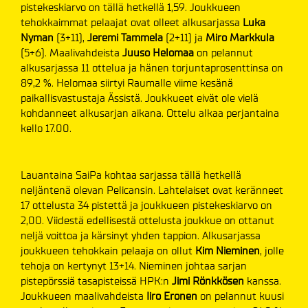
pistekeskiarvo on tällä hetkellä 1,59. Joukkueen
tehokkaimmat pelaajat ovat olleet alkusarjassa
Luka
Nyman
(3+11),
Jeremi Tammela
(2+11) ja
Miro Markkula
(5+6). Maalivahdeista
Juuso Helomaa
on pelannut
alkusarjassa 11 ottelua ja hänen torjuntaprosenttinsa on
89,2 %. Helomaa siirtyi Raumalle viime kesänä
paikallisvastustaja Ässistä. Joukkueet eivät ole vielä
kohdanneet alkusarjan aikana. Ottelu alkaa perjantaina
kello 17.00.
Lauantaina SaiPa kohtaa sarjassa tällä hetkellä
neljäntenä olevan Pelicansin. Lahtelaiset ovat keränneet
17 ottelusta 34 pistettä ja joukkueen pistekeskiarvo on
2,00. Viidestä edellisestä ottelusta joukkue on ottanut
neljä voittoa ja kärsinyt yhden tappion. Alkusarjassa
joukkueen tehokkain pelaaja on ollut
Kim Nieminen
, jolle
tehoja on kertynyt 13+14. Nieminen johtaa sarjan
pistepörssiä tasapisteissä HPK:n
Jimi Rönkkösen
kanssa.
Joukkueen maalivahdeista
Iiro Eronen
on pelannut kuusi