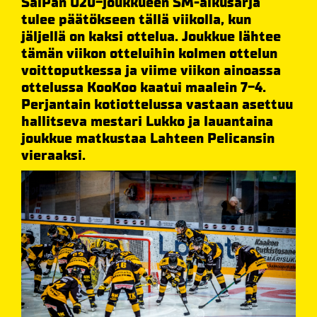
SaiPan U20-joukkueen SM-alkusarja
tulee päätökseen tällä viikolla, kun
jäljellä on kaksi ottelua. Joukkue lähtee
tämän viikon otteluihin kolmen ottelun
voittoputkessa ja viime viikon ainoassa
ottelussa KooKoo kaatui maalein 7-4.
Perjantain kotiottelussa vastaan asettuu
hallitseva mestari Lukko ja lauantaina
joukkue matkustaa Lahteen Pelicansin
vieraaksi.