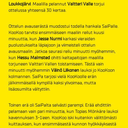
Loukkojärvi
. Maalilla pelannut
Valtteri Valle
torjui
ottelussa yhteensä 30 kertaa.
Ottelun avauserästä muodostui todella hankala SaiPalle.
KooKoo tarvitsi ensimmäiseen maaliin reilut kuusi
minuuttia, kun
Jesse Nurmi
karkasi vieraiden
puolustukselta läpiajoon ja viimeisteli ottelun
avausmaalin. Jatkoa seurasi reilu minuutti myöhemmin,
kun
Hessu Malmsted
ohitti keltapaitojen maalilla
torjuneen Valtteri Vallen toistamiseen. Tästä vain
minuutti myöhemmin
Väinö Liikonen
laukoi jo KooKoon
kolmannen. SaiPa tarjosi vielä KooKoolle erän
jälkimmäisellä kympillä kaksi ylivoimaa, mutta
lisäosumilta vältyttiin.
Toinen erä oli SaiPalta selvästi parempi. Erää ehdittiin
pelamaan vain pari minuuttia, kun Topias Mönkäre laukoi
kavennuksen 3-1:een. KooKoo iski kuitenkin välittömästi
kuittauksen, kun ensimmäisestä kunnon hyökkäyksestä