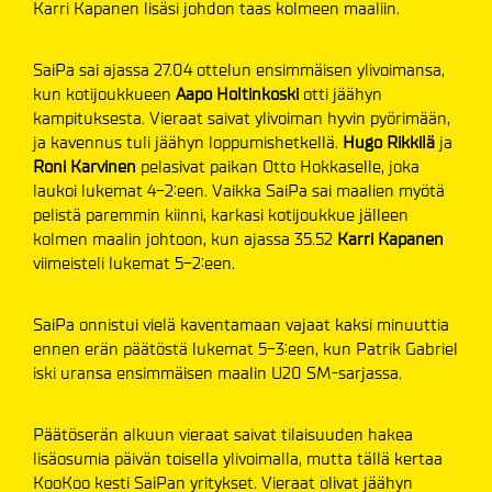
Karri Kapanen lisäsi johdon taas kolmeen maaliin.
SaiPa sai ajassa 27.04 ottelun ensimmäisen ylivoimansa,
kun kotijoukkueen
Aapo Holtinkoski
otti jäähyn
kampituksesta. Vieraat saivat ylivoiman hyvin pyörimään,
ja kavennus tuli jäähyn loppumishetkellä.
Hugo Rikkilä
ja
Roni Karvinen
pelasivat paikan Otto Hokkaselle, joka
laukoi lukemat 4-2:een. Vaikka SaiPa sai maalien myötä
pelistä paremmin kiinni, karkasi kotijoukkue jälleen
kolmen maalin johtoon, kun ajassa 35.52
Karri Kapanen
viimeisteli lukemat 5-2:een.
SaiPa onnistui vielä kaventamaan vajaat kaksi minuuttia
ennen erän päätöstä lukemat 5-3:een, kun Patrik Gabriel
iski uransa ensimmäisen maalin U20 SM-sarjassa.
Päätöserän alkuun vieraat saivat tilaisuuden hakea
lisäosumia päivän toisella ylivoimalla, mutta tällä kertaa
KooKoo kesti SaiPan yritykset. Vieraat olivat jäähyn