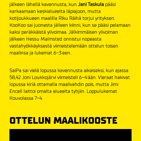
jälkeen lähellä kavennusta, kun
Jani Taskula
pääsi
karkaamaan keskialueelta läpiajoon, mutta
kotijoukkueen maalilla Riku Räihä torjui yrityksen.
KooKoo sai juonesta jälleen kiinni, kun se pääsi pelamaan
kaksi peräkkäistä ylivoimaa. Jälkimmäisen ylivoiman
jälkeen Hessu Malmsted onnistui nopeasta
vastahyökkäyksestä viimeistelemään ottelun toisen
maalinsa ja lukemat 6-3:een.
SaiPa sai vielä lopussa kavennusta aikaiseksi, kun ajassa
58,42 Joni Loukkojärvi viimeisteli 6-4:ään. Vieraat hakivat
lopussa kiriä ottamalla maalivahdin pois, mutta Jimi
Encell laittoi omalta alueelta tyhjiin. Loppulukemat
Kouvolassa 7-4.
OTTELUN MAALIKOOSTE