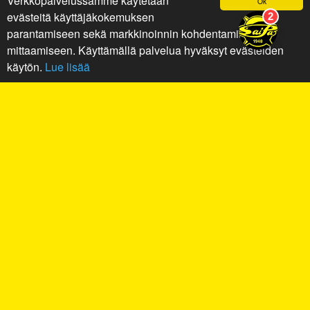
Verkkopalvelussamme käytetään
Ok
evästeitä käyttäjäkokemuksen
parantamiseen sekä markkinoinnin kohdentamiseen ja
mittaamiseen. Käyttämällä palvelua hyväksyt evästeiden
käytön.
Lue lisää