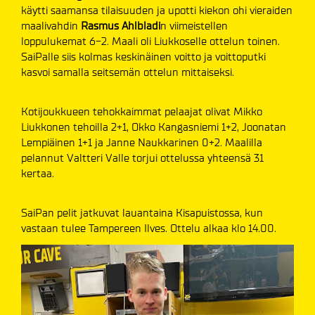
käytti saamansa tilaisuuden ja upotti kiekon ohi vieraiden
maalivahdin
Rasmus Ahlbladi
n viimeistellen
loppulukemat 6-2. Maali oli Liukkoselle ottelun toinen.
SaiPalle siis kolmas keskinäinen voitto ja voittoputki
kasvoi samalla seitsemän ottelun mittaiseksi.
Kotijoukkueen tehokkaimmat pelaajat olivat Mikko
Liukkonen tehoilla 2+1, Okko Kangasniemi 1+2, Joonatan
Lempiäinen 1+1 ja Janne Naukkarinen 0+2. Maalilla
pelannut Valtteri Valle torjui ottelussa yhteensä 31
kertaa.
SaiPan pelit jatkuvat lauantaina Kisapuistossa, kun
vastaan tulee Tampereen Ilves. Ottelu alkaa klo 14.00.