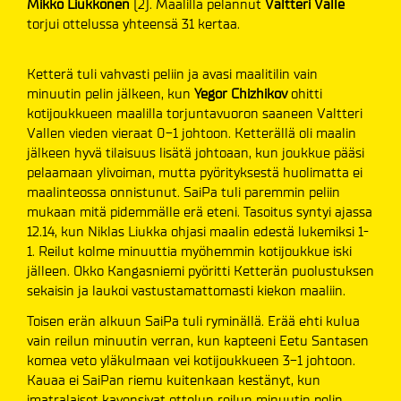
Mikko Liukkonen
(2). Maalilla pelannut
Valtteri Valle
torjui ottelussa yhteensä 31 kertaa.
Ketterä tuli vahvasti peliin ja avasi maalitilin vain
minuutin pelin jälkeen,
kun
Yegor Chizhikov
ohitti
kotijoukkueen maalilla torjuntavuoron saaneen Valtteri
Vallen vieden vieraat 0-1 johtoon. Ketterällä oli maalin
jälkeen hyvä tilaisuus lisätä johtoaan, kun joukkue pääsi
pelaamaan ylivoiman, mutta pyörityksestä huolimatta ei
maalinteossa onnistunut. SaiPa tuli paremmin peliin
mukaan mitä pidemmälle erä eteni. Tasoitus syntyi ajassa
12.14, kun Niklas Liukka ohjasi maalin edestä lukemiksi 1-
1. Reilut kolme minuuttia myöhemmin kotijoukkue iski
jälleen. Okko Kangasniemi pyöritti Ketterän puolustuksen
sekaisin ja laukoi vastustamattomasti kiekon maaliin.
Toisen erän alkuun SaiPa tuli ryminällä. Erää ehti kulua
vain reilun minuutin verran, kun kapteeni Eetu Santasen
komea veto yläkulmaan vei kotijoukkueen 3-1 johtoon.
Kauaa ei SaiPan riemu kuitenkaan kestänyt, kun
imatralaiset kavensivat ottelun reilun minuutin pelin