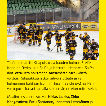
Tänään pelattiin Kisapuistossa kauden kolmas Etelä-
Karjalan Derby, kun SaiPa ja Ketterä kohtasivat. SaiPa
lähti ottelusta hakemaan seitsemättä peräkkäistä
voittoa. Kotijoukkue jatkoi vahvoja otteita ja vei
kolmannen kohtaamisen nimiinsä maalein 6-2. SaiPan
voittoputki kasvoi samalla seitsemän ottelun mittaiseksi.
Maalinteossa onnistuivat
Niklas Liukka, Okko
Kangasniemi, Eetu Santanen, Joonatan Lempiäinen
ja