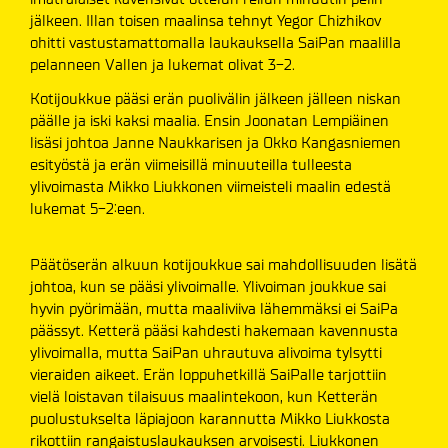
jälkeen. Illan toisen maalinsa tehnyt Yegor Chizhikov
ohitti vastustamattomalla laukauksella SaiPan maalilla
pelanneen Vallen ja lukemat olivat 3-2.
Kotijoukkue pääsi erän puolivälin jälkeen jälleen niskan
päälle ja iski kaksi maalia. Ensin Joonatan Lempiäinen
lisäsi johtoa Janne Naukkarisen ja Okko Kangasniemen
esityöstä ja erän viimeisillä minuuteilla tulleesta
ylivoimasta Mikko Liukkonen viimeisteli maalin edestä
lukemat 5-2:een.
Päätöserän alkuun kotijoukkue sai mahdollisuuden lisätä
johtoa, kun se pääsi ylivoimalle. Ylivoiman joukkue sai
hyvin pyörimään, mutta maaliviiva lähemmäksi ei SaiPa
päässyt. Ketterä pääsi kahdesti hakemaan kavennusta
ylivoimalla, mutta SaiPan uhrautuva alivoima tylsytti
vieraiden aikeet. Erän loppuhetkillä SaiPalle tarjottiin
vielä loistavan tilaisuus maalintekoon, kun Ketterän
puolustukselta läpiajoon karannutta Mikko Liukkosta
rikottiin rangaistuslaukauksen arvoisesti. Liukkonen