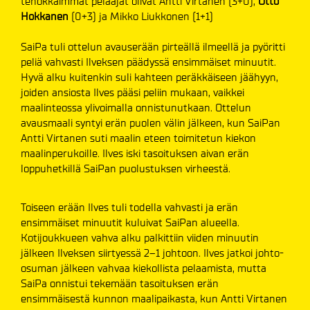
tehokkaimmat pelaajat olivat Antti Virtanen (3+0),
Otto
Hokkanen
(0+3) ja Mikko Liukkonen (1+1)
SaiPa tuli ottelun avauserään pirteällä ilmeellä ja pyöritti
peliä vahvasti Ilveksen päädyssä ensimmäiset minuutit.
Hyvä alku kuitenkin suli kahteen peräkkäiseen jäähyyn,
joiden ansiosta Ilves pääsi peliin mukaan, vaikkei
maalinteossa ylivoimalla onnistunutkaan. Ottelun
avausmaali syntyi erän puolen välin jälkeen, kun SaiPan
Antti Virtanen suti maalin eteen toimitetun kiekon
maalinperukoille. Ilves iski tasoituksen aivan erän
loppuhetkillä SaiPan puolustuksen virheestä.
Toiseen erään Ilves tuli todella vahvasti ja erän
ensimmäiset minuutit kuluivat SaiPan alueella.
Kotijoukkueen vahva alku palkittiin viiden minuutin
jälkeen Ilveksen siirtyessä 2–1 johtoon. Ilves jatkoi johto-
osuman jälkeen vahvaa kiekollista pelaamista, mutta
SaiPa onnistui tekemään tasoituksen erän
ensimmäisestä kunnon maalipaikasta, kun Antti Virtanen