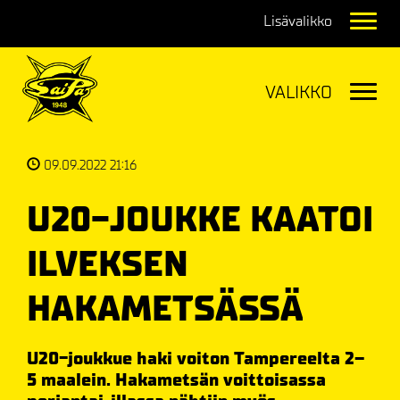
Navig
Navig
09.09.2022 21:16
U20-JOUKKE KAATOI
ILVEKSEN
HAKAMETSÄSSÄ
U20-joukkue haki voiton Tampereelta 2–
5 maalein. Hakametsän voittoisassa