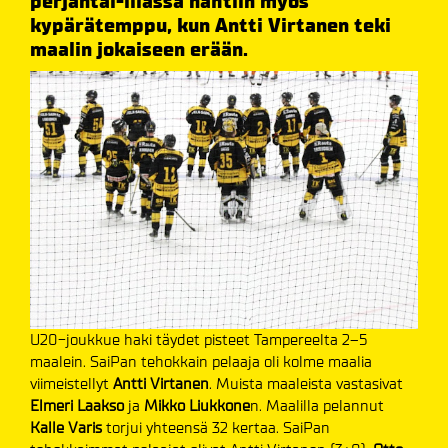
perjantai-illassa nähtiin myös
kypärätemppu, kun Antti Virtanen teki
maalin jokaiseen erään.
U20-joukkue haki täydet pisteet Tampereelta 2–5
maalein. SaiPan tehokkain pelaaja oli kolme maalia
viimeistellyt
Antti Virtanen
. Muista maaleista vastasivat
Elmeri Laakso
ja
Mikko Liukkone
n. Maalilla pelannut
Kalle Varis
torjui yhteensä 32 kertaa. SaiPan