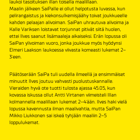
laukoi tasoituksen illan toisella maalillaan.
Maalin jälkeen SaiPalle ei ollut helpotusta luvassa, kun
pelirangaistus ja kiekonsulkemisjäähy toivat joukkueelle
kahden pelaajan alivoiman. SaiPan uhrautuva alivoima ja
Kalle Variksen loistavat torjunnat pitivät siitä huolen,
ettei Ilves saanut lisämaaleja aikaiseksi. Erän lopussa oli
SaiPan ylivoiman vuoro, jonka joukkue myös hyödynsi
Elmeri Laakson laukoessa viivasta komeasti lukemat 2–
3:een.
Päätöserään SaiPa tuli uudella ilmeellä ja ensimmäiset
minuutit Ilves joutuu vahvasti puolustuskannalle.
Vieraiden hyvä ote tuotti tulosta ajassa 45.05, kun
kovassa iskussa ollut Antti Virtanen viimeisteli Illan
kolmannella maalillaan lukemat 2–4:ään. Ilves haki vielä
lopussa kavennusta ilman maalivahtia, mutta SaiPan
Mikko Liukkonen sai iskeä tyhjään maaliin 2–5
loppulukemat.