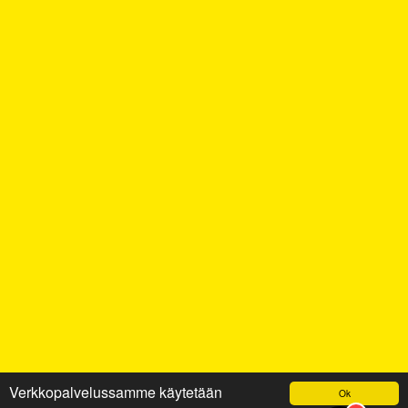
Verkkopalvelussamme käytetään
Ok