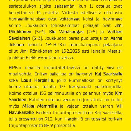
sarjataulukon sijalta seitsemän, kun 11 ottelua ovat
kerryttäneet 14 pistettä. Viidestä edellisestä ottelusta
hämeenlinnalaiset ovat voittaneet kaksi ja hävinneet
kolme. Joukkueen tehokkaimmat pelaajat ovat
Jimi
Rönkkönen
(5+3),
Kie Vähäkangas
(2+5) ja
Valtteri
Savolainen
(3+3). Joukkueen paras puolustaja on
Aarne
Jokinen
tehoilla 1+5.HPK:n tehokkaimpana pelaajana
ollut Jimi Rönkkönen on 15.2.2023 asti lainalla Mestis-
joukkue Kiekko-Vantaan riveissä.
HPK:n maalilla torjuntatehtävissä on nähty viisi eri
maalivahtia. Eniten peliaikaa on kertynyt
Kaj Saariselle
sekä
Louis Herpinille
, joille kummallekin on kertynyt
kolme ottelua reilulla 177 kertyneellä peliminuutilla.
Kolme ottelua 155 peliminuutilla on pelannut myös
Kim
Saarinen
. Kahden ottelun verran torjuntatöitä on tullut
myös
Mikke Mämmille
ja vajaan ottelun verran
Vili
Havukaiselle
. Korkein torjuntaprosentti on Kaj Saarisella,
jolla prosentti on 91.2, kun Herpinillä on toiseksi korkein
torjuntaprosentti 89,9 prosentilla.