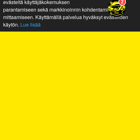
evästeitä käyttäjäkokemuksen
parantamiseen sekä markkinoinnin kohdentamiseen ja
mittaamiseen. Käyttämällä palvelua hyväksyt evästeiden
käytön.
Lue lisää