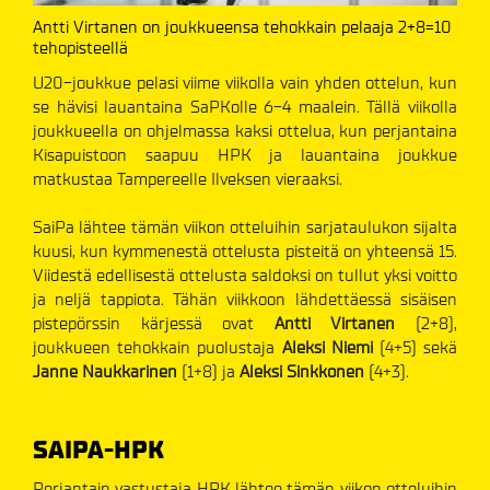
Antti Virtanen on joukkueensa tehokkain pelaaja 2+8=10
tehopisteellä
U20-joukkue pelasi viime viikolla vain yhden ottelun, kun
se hävisi lauantaina SaPKolle 6-4 maalein. Tällä viikolla
joukkueella on ohjelmassa kaksi ottelua, kun perjantaina
Kisapuistoon saapuu HPK ja lauantaina joukkue
matkustaa Tampereelle Ilveksen vieraaksi.
SaiPa lähtee tämän viikon otteluihin sarjataulukon sijalta
kuusi, kun kymmenestä ottelusta pisteitä on yhteensä 15.
Viidestä edellisestä ottelusta saldoksi on tullut yksi voitto
ja neljä tappiota. Tähän viikkoon lähdettäessä sisäisen
pistepörssin kärjessä ovat
Antti Virtanen
(2+8),
joukkueen tehokkain puolustaja
Aleksi Niemi
(4+5) sekä
Janne Naukkarinen
(1+8) ja
Aleksi Sinkkonen
(4+3).
SAIPA-HPK
Perjantain vastustaja HPK lähtee tämän viikon otteluihin