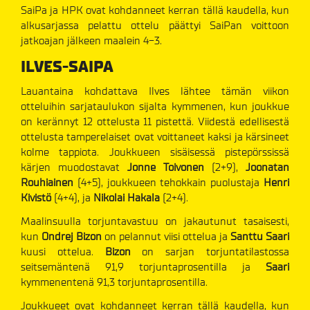
SaiPa ja HPK ovat kohdanneet kerran tällä kaudella, kun
alkusarjassa pelattu ottelu päättyi SaiPan voittoon
jatkoajan jälkeen maalein 4-3.
ILVES-SAIPA
Lauantaina kohdattava Ilves lähtee tämän viikon
otteluihin sarjataulukon sijalta kymmenen, kun joukkue
on kerännyt 12 ottelusta 11 pistettä. Viidestä edellisestä
ottelusta tamperelaiset ovat voittaneet kaksi ja kärsineet
kolme tappiota. Joukkueen sisäisessä pistepörssissä
kärjen muodostavat
Jonne Toivonen
(2+9),
Joonatan
Rouhiainen
(4+5), joukkueen tehokkain puolustaja
Henri
Kivistö
(4+4), ja
Nikolai Hakala
(2+4).
Maalinsuulla torjuntavastuu on jakautunut tasaisesti,
kun
Ondrej Bizon
on pelannut viisi ottelua ja
Santtu Saari
kuusi ottelua.
Bizon
on sarjan torjuntatilastossa
seitsemäntenä 91,9 torjuntaprosentilla ja
Saari
kymmenentenä 91,3 torjuntaprosentilla.
Joukkueet ovat kohdanneet kerran tällä kaudella, kun