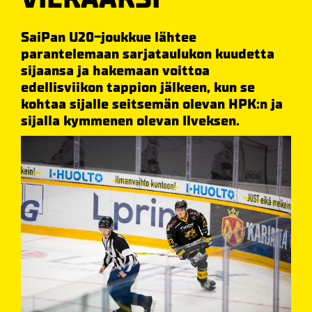
SaiPan U20-joukkue lähtee
parantelemaan sarjataulukon kuudetta
sijaansa ja hakemaan voittoa
edellisviikon tappion jälkeen, kun se
kohtaa sijalle seitsemän olevan HPK:n ja
sijalla kymmenen olevan Ilveksen.