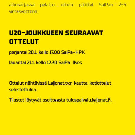
alkusarjassa pelattu ottelu päättyi SaiPan 2-5
vierasvoittoon.
U20-JOUKKUEEN SEURAAVAT
OTTELUT
perjantai 20.1. kello 17.00
SaiPa
–
HPK
lauantai 21.1. kello 12.30 SaiPa
–
Ilves
Ottelut nähtävissä Leijonat.tv:n kautta, kotiottelut
selostettuina.
Tilastot löytyvät osoitteesta
tulospalvelu.leijonat.fi
.