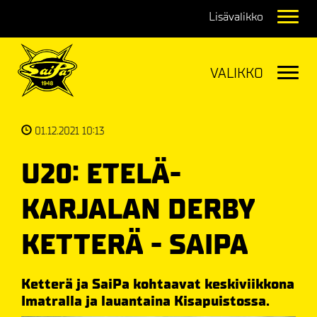
Navig
Navig
01.12.2021 10:13
U20: ETELÄ-
KARJALAN DERBY
KETTERÄ - SAIPA
Ketterä ja SaiPa kohtaavat keskiviikkona
Imatralla ja lauantaina Kisapuistossa.