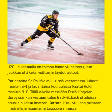
U20-joukkueella on takana hieno viikonloppu, kun
joukkue otti kaksi voittoa ja täydet pisteet.
Perjantaina SaiPa kävi Mikkelissä voittamassa Jukurit
maalein 3-1 ja lauantaina kotiluolassa kaatui RoKi
maalein 8-0. Tällä viikolla mitellään Etelä-Karjalan
Derbyissä, kun vastaan tulee Back-to.back otteluissa
nousijajoukkue Imatran Ketterä. Keskiviikkona pelataan
Imatralla ja lauantaina Lappeenrannassa.