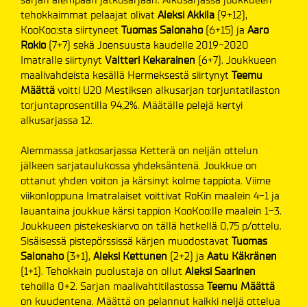
tehokkaimmat pelaajat olivat
Aleksi Akkila
(9+12),
KooKoo:sta siirtyneet
Tuomas Salonaho
(6+15) ja
Aaro
Rokio
(7+7) sekä Joensuusta kaudelle 2019-2020
Imatralle siirtynyt
Valtteri Kekarainen
(6+7). Joukkueen
maalivahdeista kesällä Hermeksestä siirtynyt
Teemu
Määttä
voitti U20 Mestiksen alkusarjan torjuntatilaston
torjuntaprosentilla 94,2%. Määtälle pelejä kertyi
alkusarjassa 12.
Alemmassa jatkosarjassa Ketterä on neljän ottelun
jälkeen sarjataulukossa yhdeksäntenä. Joukkue on
ottanut yhden voiton ja kärsinyt kolme tappiota. Viime
viikonloppuna Imatralaiset voittivat RoKin maalein 4-1 ja
lauantaina joukkue kärsi tappion KooKoo:lle maalein 1-3.
Joukkueen pistekeskiarvo on tällä hetkellä 0,75 p/ottelu.
Sisäisessä pistepörssissä kärjen muodostavat
Tuomas
Salonaho
(3+1),
Aleksi Kettunen
(2+2) ja
Aatu Käkränen
(1+1). Tehokkain puolustaja on ollut
Aleksi Saarinen
tehoilla 0+2. Sarjan maalivahtitilastossa
Teemu Määttä
on kuudentena. Määttä on pelannut kaikki neljä ottelua