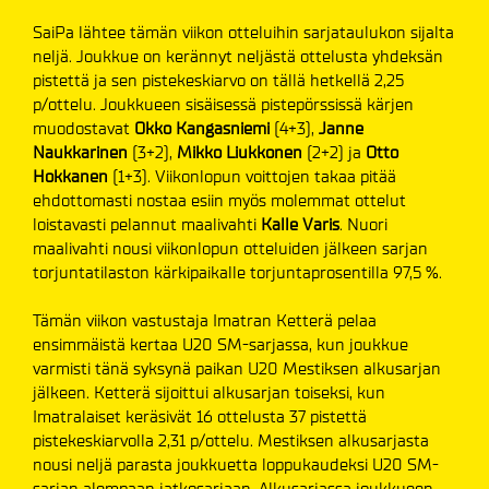
SaiPa lähtee tämän viikon otteluihin sarjataulukon sijalta
neljä. Joukkue on kerännyt neljästä ottelusta yhdeksän
pistettä ja sen pistekeskiarvo on tällä hetkellä 2,25
p/ottelu. Joukkueen sisäisessä pistepörssissä kärjen
muodostavat
Okko Kangasniemi
(4+3),
Janne
Naukkarinen
(3+2),
Mikko Liukkonen
(2+2) ja
Otto
Hokkanen
(1+3). Viikonlopun voittojen takaa pitää
ehdottomasti nostaa esiin myös molemmat ottelut
loistavasti pelannut maalivahti
Kalle Varis
. Nuori
maalivahti nousi viikonlopun otteluiden jälkeen sarjan
torjuntatilaston kärkipaikalle torjuntaprosentilla 97,5 %.
Tämän viikon vastustaja Imatran Ketterä pelaa
ensimmäistä kertaa U20 SM-sarjassa, kun joukkue
varmisti tänä syksynä paikan U20 Mestiksen alkusarjan
jälkeen. Ketterä sijoittui alkusarjan toiseksi, kun
Imatralaiset keräsivät 16 ottelusta 37 pistettä
pistekeskiarvolla 2,31 p/ottelu. Mestiksen alkusarjasta
nousi neljä parasta joukkuetta loppukaudeksi U20 SM-
sarjan alempaan jatkosarjaan. Alkusarjassa joukkueen