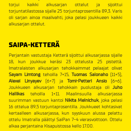
torjui kaikki alkusarjan ottelut ja sijoittui
torjuntatilastossa sijalle 25 torjuntaprosentilla 89,3. Varis
oli sarjan ainoa maalivahti, joka pelasi joukkueen kaikki
alkusarjan ottelut.
SAIPA-KETTERÄ
Perjantain vastustaja Ketterä sijoittui alkusarjassa sijalle
18, kun joukkue keräsi 23 ottelusta 25 pistettä.
Imatralaisten alkusarjan tehokkaimmat pelaajat olivat
Sayam Limtong
tehoilla 7+15,
Tuomas Salonaho
(11+5),
Alexei Linyayev
(6+7) ja
Tomi-Petteri Ansio
(6+6).
Joukkueen alkusarjan tehokkain puolustaja oli
Juho
Hallikas
tehoilla 1+11. Maalinsuulla alkusarjassa
suurimman vastuun kantoi
Nikita Melnichuk
, joka pelasi
16 ottelua 89,5 torjuntaprosentilla. Joukkueet kohtasivat
kertaalleen alkusarjassa, kun syyskuun alussa pelattu
ottelu Imatralla päättyi SaiPan 7-4 vierasvoittoon. Ottelu
alkaa perjantaina Kisapuistossa kello 17.00.