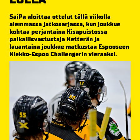
SaiPa aloittaa ottelut tällä viikolla
alemmassa jatkosarjassa, kun joukkue
kohtaa perjantaina Kisapuistossa
paikallisvastustaja Ketterän ja
lauantaina joukkue matkustaa Espooseen
Kiekko-Espoo Challengerin vieraaksi.