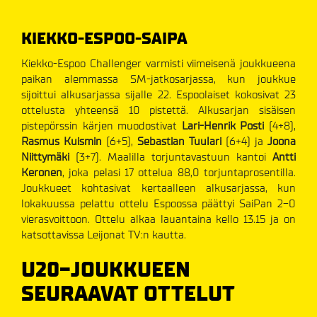
KIEKKO-ESPOO-SAIPA
Kiekko-Espoo Challenger varmisti viimeisenä joukkueena
paikan alemmassa SM-jatkosarjassa, kun joukkue
sijoittui alkusarjassa sijalle 22. Espoolaiset kokosivat 23
ottelusta yhteensä 10 pistettä. Alkusarjan sisäisen
pistepörssin kärjen muodostivat
Lari-Henrik Posti
(4+8),
Rasmus Kuismin
(6+5),
Sebastian Tuulari
(6+4) ja
Joona
Niittymäki
(3+7). Maalilla torjuntavastuun kantoi
Antti
Keronen
, joka pelasi 17 ottelua 88,0 torjuntaprosentilla.
Joukkueet kohtasivat kertaalleen alkusarjassa, kun
lokakuussa pelattu ottelu Espoossa päättyi SaiPan 2-0
vierasvoittoon. Ottelu alkaa lauantaina kello 13.15 ja on
katsottavissa Leijonat TV:n kautta.
U20-JOUKKUEEN
SEURAAVAT OTTELUT