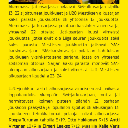
Alemmassa jatkosarjassa pelaavat SM-alkusarjan sijoille
13-22 sijoittuneet joukkueet ja U20 Mestiksen alkusarjan
kaksi parasta joukkuetta eli yhteensä 12 joukkuetta.
Alemmassa jatkosarjassa pelataan kaksinkertainen sarja,
yhteensä 22 ottelua. Jatkosarjan kuusi viimeistä
joukkuetta, jotka eivät ole Liiga-seuran joukkueita sekä
kaksi parasta Mestiksen joukkuetta jatkavat SM-
karsintasarjaan. SM-karsintasarja pelataan kahdeksan
joukkueen yksinkertaisena sarjana, jossa on yhteensä
seitsemän ottelua. Sarjan kaksi parasta menevät SM-
alempaan alkusarjaan ja kaksi viimeistä U20 Mestiksen
alkusarjaan kaudelle 23-24.
U20-joukkue taisteli alkusarjassa viimeiseen asti paikasta
loppukaudeksi ylempään SM-jatkosarjaan, mutta jäi
harmittavasti kolmen pisteen päähän 12. parhaan
joukkoon pääsystä ja lopullinen sijoitus oli alkusarjan 13.
Joukkueen tehokkaimmat pelaajat olivat alkusarjassa
Roope Turunen
tehoilla 8+19,
Otto Hokkanen
9+15,
Antti
Virtanen
10+9 ja
Elmeri Laakso
7+12. Maalilla
Kalle Varis