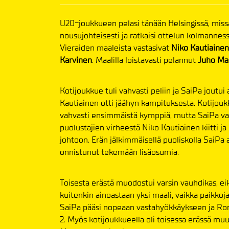
U20-joukkueen pelasi tänään Helsingissä, missä
nousujohteisesti ja ratkaisi ottelun kolmannes
Vieraiden maaleista vastasivat
Niko Kautiainen,
Karvinen
. Maalilla loistavasti pelannut
Juho Ma
Kotijoukkue tuli vahvasti peliin ja SaiPa joutui
Kautiainen otti jäähyn kampituksesta. Kotijouk
vahvasti ensimmäistä kymppiä, mutta SaiPa vas
puolustajien virheestä Niko Kautiainen kiitti ja
johtoon. Erän jälkimmäisellä puoliskolla Sai
onnistunut tekemään lisäosumia.
Toisesta erästä muodostui varsin vauhdikas, eik
kuitenkin ainoastaan yksi maali, vaikka paikk
SaiPa pääsi nopeaan vastahyökkäykseen ja Roni 
2. Myös kotijoukkueella oli toisessa erässä m