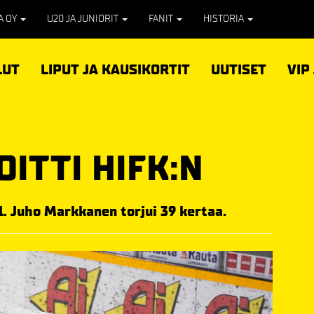
PA OY
U20 JA JUNIORIT
FANIT
HISTORIA
LUT
LIPUT JA KAUSIKORTIT
UUTISET
VIP
OITTI HIFK:N
1. Juho Markkanen torjui 39 kertaa.