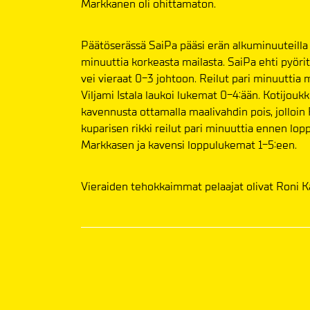
Markkanen oli ohittamaton.
Päätöserässä SaiPa pääsi erän alkuminuuteilla 
minuuttia korkeasta mailasta. SaiPa ehti pyör
vei vieraat 0-3 johtoon. Reilut pari minuuttia 
Viljami Istala laukoi lukemat 0-4:ään. Kotijou
kavennusta ottamalla maalivahdin pois, jolloin 
kuparisen rikki reilut pari minuuttia ennen lop
Markkasen ja kavensi loppulukemat 1-5:een.
Vieraiden tehokkaimmat pelaajat olivat Roni Kar