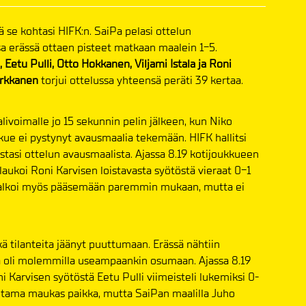
 se kohtasi HIFK:n. SaiPa pelasi ottelun
sa erässä ottaen pisteet matkaan maalein 1-5.
 Eetu Pulli, Otto Hokkanen, Viljami Istala ja Roni
rkkanen
torjui ottelussa yhteensä peräti 39 kertaa.
 alivoimalle jo 15 sekunnin pelin jälkeen, kun Niko
kue ei pystynyt avausmaalia tekemään. HIFK hallitsi
tasi ottelun avausmaalista. Ajassa 8.19 kotijoukkueen
 laukoi Roni Karvisen loistavasta syötöstä vieraat 0-1
Pa alkoi myös pääsemään paremmin mukaan, mutta ei
ä tilanteita jäänyt puuttumaan. Erässä nähtiin
oja oli molemmilla useampaankin osumaan. Ajassa 8.19
Karvisen syötöstä Eetu Pulli viimeisteli lukemiksi 0-
uutama maukas paikka, mutta SaiPan maalilla Juho