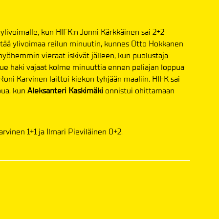
ylivoimalle, kun HIFK:n Jonni Kärkkäinen sai 2+2
ittää ylivoimaa reilun minuutin, kunnes Otto Hokkanen
myöhemmin vieraat iskivät jälleen, kun puolustaja
kkue haki vajaat kolme minuuttia ennen peliajan loppua
Roni Karvinen laittoi kiekon tyhjään maaliin. HIFK sai
pua, kun
Aleksanteri Kaskimäki
onnistui ohittamaan
vinen 1+1 ja Ilmari Pieviläinen 0+2.