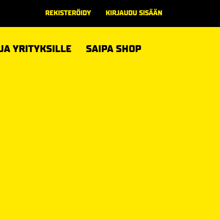
REKISTERÖIDY
KIRJAUDU SISÄÄN
 JA YRITYKSILLE
SAIPA SHOP