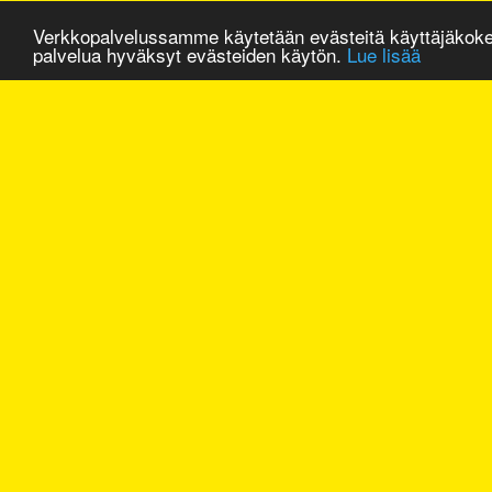
Verkkopalvelussamme käytetään evästeitä käyttäjäkok
palvelua hyväksyt evästeiden käytön.
Lue lisää