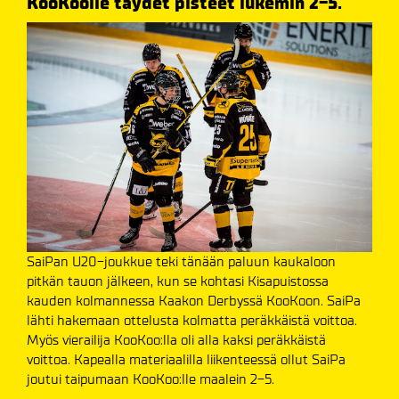
KooKoolle täydet pisteet lukemin 2-5.
SaiPan U20-joukkue teki tänään paluun kaukaloon
pitkän tauon jälkeen, kun se kohtasi Kisapuistossa
kauden kolmannessa Kaakon Derbyssä KooKoon. SaiPa
lähti hakemaan ottelusta kolmatta peräkkäistä voittoa.
Myös vierailija KooKoo:lla oli alla kaksi peräkkäistä
voittoa. Kapealla materiaalilla liikenteessä ollut SaiPa
joutui taipumaan KooKoo:lle maalein 2-5.