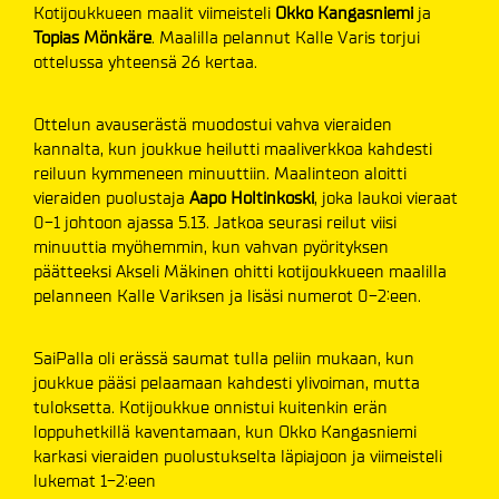
Kotijoukkueen maalit viimeisteli
Okko Kangasniemi
ja
Topias Mönkäre
. Maalilla pelannut Kalle Varis torjui
ottelussa yhteensä 26 kertaa.
Ottelun avauserästä muodostui vahva vieraiden
kannalta, kun joukkue heilutti maaliverkkoa kahdesti
reiluun kymmeneen minuuttiin. Maalinteon aloitti
vieraiden puolustaja
Aapo Holtinkoski
, joka laukoi vieraat
0-1 johtoon ajassa 5.13. Jatkoa seurasi reilut viisi
minuuttia myöhemmin, kun vahvan pyörityksen
päätteeksi Akseli Mäkinen ohitti kotijoukkueen maalilla
pelanneen Kalle Variksen ja lisäsi numerot 0-2:een.
SaiPalla oli erässä saumat tulla peliin mukaan, kun
joukkue pääsi pelaamaan kahdesti ylivoiman, mutta
tuloksetta. Kotijoukkue onnistui kuitenkin erän
loppuhetkillä kaventamaan, kun Okko Kangasniemi
karkasi vieraiden puolustukselta läpiajoon ja viimeisteli
lukemat 1-2:een