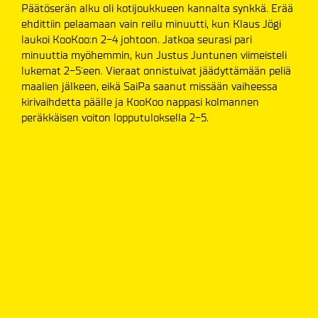
Päätöserän alku oli kotijoukkueen kannalta synkkä. Erää
ehdittiin pelaamaan vain reilu minuutti, kun Klaus Jögi
laukoi KooKoo:n 2-4 johtoon. Jatkoa seurasi pari
minuuttia myöhemmin, kun Justus Juntunen viimeisteli
lukemat 2-5:een. Vieraat onnistuivat jäädyttämään peliä
maalien jälkeen, eikä SaiPa saanut missään vaiheessa
kirivaihdetta päälle ja KooKoo nappasi kolmannen
peräkkäisen voiton lopputuloksella 2-5.