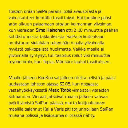
Toiseen erään SaiPa paransi peliä avauserästä ja
voimasuhteet kentällä tasoittuivat. Kotijoukkue pääsi
erän alkuun pelaamaan ottelun kolmannen ylivoiman,
kun vieraiden
Simo Heinonen
otti 2+10 minuuttia päähän
kohdistuneesta taklauksesta. SaiPa ei kuitenkaan
onnistunut vieläkään tekemään maalia ylivoimalla
hyvästä pakkopelistä huolimatta. Vaikka maalia ei
ylivoimalla syntynyt, tuli tasoitus reilut viisi minuuttia
myöhemmin, kun Topias Mönkäre laukoi tasoituksen.
Maalin jälkeen KooKoo sai jälleen otetta pelistä ja pääsi
uudestaan johtoon ajassa 33.05, kun nopeasta
vastahyökkäyksestä
Matic Török
viimeisteli vieraiden
kolmannen. Vieraat jatkoivat maalin jälkeen vahvaa
pyörittämistä SaiPan päässä, mutta kotijoukkueen
maalilla pelannut Kalle Varis piti torjunnoillaan SaiPan
mukana pelissä ja lisäosumia ei erässä nähty.