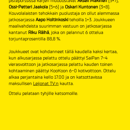
pistepörssissä kärjen muodostavat
Akseli Mäkinen
(5+7),
Ossi-Petteri Jaakola
(5+6) ja
Oskari Kuntonen
(3+8).
Kouvolalaisten tehokkain puolustaja on ollut alemmassa
jatkosarjassa
Aapo Holtinkoski
tehoilla 1+3. Joukkueen
maalivahdeista suurimman vastuun on jatkosarjassa
kantanut
Riku Räihä
, joka on pelannut 6 ottelua
torjuntaprosentilla 88,8 %.
Joukkueet ovat kohdanneet tällä kaudella kaksi kertaa,
kun alkusarjassa pelattu ottelu päättyi SaiPan 7-4
vierasvoittoon ja jatkosarjassa pelattu kauden toinen
kohtaaminen päättyi KooKoon 6-0 kotivoittoon. Ottelu
alkaa perjantaina kello 17.00 ja on katsottavissa
maksullisen
Leijonat TV:n
kautta.
Ottelu pelataan tyhjille katsomoille.