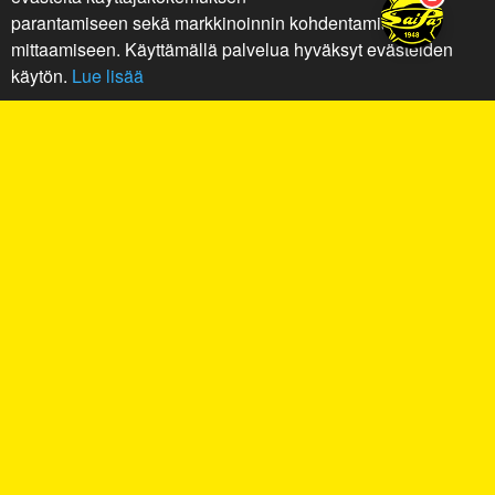
parantamiseen sekä markkinoinnin kohdentamiseen ja
mittaamiseen. Käyttämällä palvelua hyväksyt evästeiden
käytön.
Lue lisää