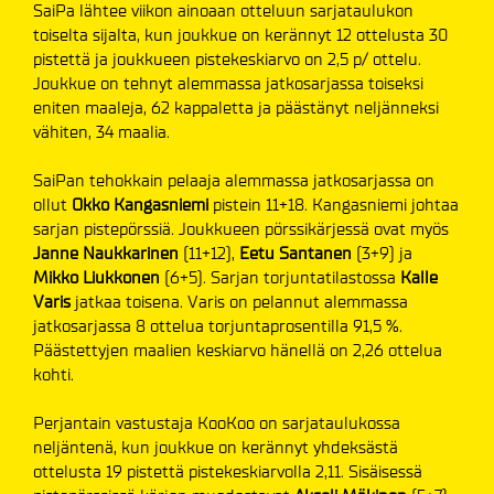
SaiPa lähtee viikon ainoaan otteluun sarjataulukon
toiselta sijalta, kun joukkue on kerännyt 12 ottelusta 30
pistettä ja joukkueen pistekeskiarvo on 2,5 p/ ottelu.
Joukkue on tehnyt alemmassa jatkosarjassa toiseksi
eniten maaleja, 62 kappaletta ja päästänyt neljänneksi
vähiten, 34 maalia.
SaiPan tehokkain pelaaja alemmassa jatkosarjassa on
ollut
Okko Kangasniemi
pistein 11+18. Kangasniemi johtaa
sarjan pistepörssiä. Joukkueen pörssikärjessä ovat myös
Janne Naukkarinen
(11+12),
Eetu Santanen
(3+9) ja
Mikko Liukkonen
(6+5). Sarjan torjuntatilastossa
Kalle
Varis
jatkaa toisena. Varis on pelannut alemmassa
jatkosarjassa 8 ottelua torjuntaprosentilla 91,5 %.
Päästettyjen maalien keskiarvo hänellä on 2,26 ottelua
kohti.
Perjantain vastustaja KooKoo on sarjataulukossa
neljäntenä, kun joukkue on kerännyt yhdeksästä
ottelusta 19 pistettä pistekeskiarvolla 2,11. Sisäisessä