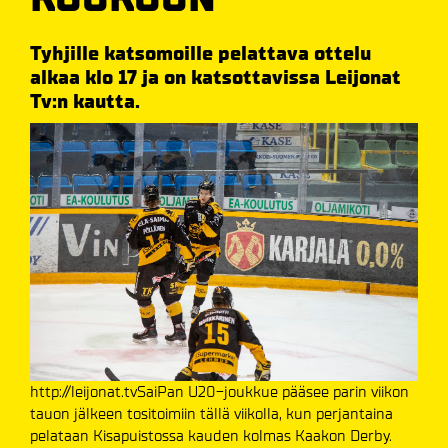
Tyhjille katsomoille pelattava ottelu
alkaa klo 17 ja on katsottavissa Leijonat
Tv:n kautta.
http://leijonat.tvSaiPan U20-joukkue pääsee parin viikon
tauon jälkeen tositoimiin tällä viikolla, kun perjantaina
pelataan Kisapuistossa kauden kolmas Kaakon Derby.