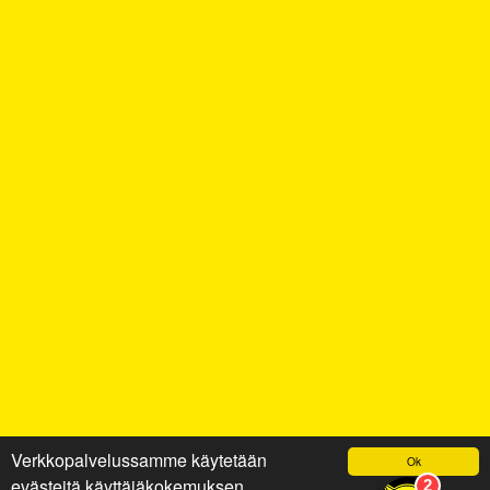
Verkkopalvelussamme käytetään
Ok
evästeitä käyttäjäkokemuksen