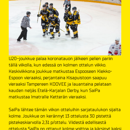
U20-joukkue palaa koronatauon jälkeen pelien pariin
tällä viikolla, kun edessä on kolmen ottelun viikko.
Keskiviikkona joukkue matkustaa Espooseen Kiekko-
Espoon vieraaksi, perjantaina Kisapuistoon saapuu
vieraaksi Tampereen KOOVEE ja lauantaina pelataan
kauden neljäs Etelä-Karjalan Derby, kun SaiPa
matkustaa Imatralle Ketterän vieraaksi.
SaiPa lähtee tämän viikon otteluihin sarjataulukon sijalta
kolme. Joukkue on kerännyt 13 ottelusta 30 pistettä
pistekeskiarvolla 2,31 p/ottelu. Viidestä edellisestä
ottelusta SaiPa on ottanut kolme voittoa ja kärsinyt kaksi