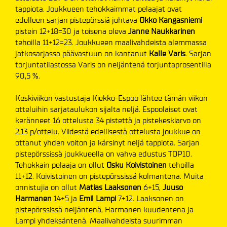
tappiota. Joukkueen tehokkaimmat pelaajat ovat
edelleen sarjan pistepörssiä johtava
Okko Kangasniemi
pistein 12+18=30 ja toisena oleva
Janne Naukkarinen
tehoilla 11+12=23. Joukkueen maalivahdeista alemmassa
jatkosarjassa päävastuun on kantanut
Kalle Varis
. Sarjan
torjuntatilastossa Varis on neljäntenä torjuntaprosentilla
90,5 %.
Keskiviikon vastustaja Kiekko-Espoo lähtee tämän viikon
otteluihin sarjataulukon sijalta neljä. Espoolaiset ovat
keränneet 16 ottelusta 34 pistettä ja pistekeskiarvo on
2,13 p/ottelu. Viidestä edellisestä ottelusta joukkue on
ottanut yhden voiton ja kärsinyt neljä tappiota. Sarjan
pistepörssissä joukkueella on vahva edustus TOP10.
Tehokkain pelaaja on ollut
Osku Koivistoinen
tehoilla
11+12. Koivistoinen on pistepörssissä kolmantena. Muita
onnistujia on ollut
Matias Laaksonen
6+15,
Juuso
Harmanen
14+5 ja
Emil Lampi
7+12. Laaksonen on
pistepörssissä neljäntenä, Harmanen kuudentena ja
Lampi yhdeksäntenä. Maalivahdeista suurimman