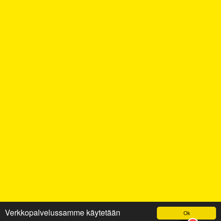
Verkkopalvelussamme käytetään
Ok