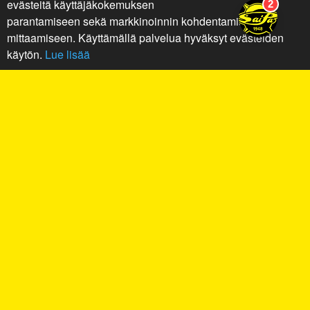
evästeitä käyttäjäkokemuksen
parantamiseen sekä markkinoinnin kohdentamiseen ja
mittaamiseen. Käyttämällä palvelua hyväksyt evästeiden
käytön.
Lue lisää