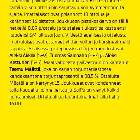
Lauantain paikallisvastustaja Imatran Ketterä lähtee
tämän viikon otteluihin sarjataulukon kymmenenneltä
sijalta. Imatralaiset ovat pelanneet 18 ottelua ja
keränneet 16 pistettä. Joukkueen pistekeskiarvo on tällä
hetkellä 0,89 p/ottelu ja taistelee tiukasti paikasta ensi
kaudeksi SM-alkusarjaan. Viidestä edellisestä ottelusta
imatralaiset ovat ottaneet yhden voiton ja kärsineet neljä
tappiota. Sisäisessä pistepörssissä kärjen muodostavat
Aleksi Akkila
(5+9),
Tuomas Salonaho
(6+7) ja
Aleksi
Kettunen
(5+5). Maalivahdeista päävastuun on kantanut
Teemu Määttä
, joka on sarjan torjuntatilastossa
kahdeksantena torjuntaprosentilla 88,5 %. Otteluita
Määtälle on kertynyt 15. Joukkueet ovat kohdanneet
tällä kaudella kolme kertaa ja SaiPa on vienyt kaikki
kohtaamiset. Ottelu alkaa lauantaina Imatralla kello
16.00.