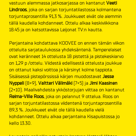
vastuun alemmassa jatkosarjassa on kantanut
Veeti
Lindroos
, joka on sarjan torjuntatilastossa kolmantena
torjuntaprosentilla 91,3 %. Joukkueet eivät ole aiemmin
tällä kaudella kohdanneet. Ottelu alkaa keskiviikkona
18.45 ja on katsottavissa Leijonat TV:n kautta.
Perjantaina kohdattava KOOVEE on ennen tämän viikon
otteluita sarjataulukossa yhdeksäntenä. Tamperelaiset
ovat keränneet 14 ottelusta 18 pistettä ja pistekeskiarvo
on 1,29 p /ottelu. Viidestä edellisestä ottelusta joukkue
on ottanut kaksi voittoa ja kärsinyt kolme tappiota.
Sisäisessä pistepörssissä kärjen muodostavat
Jesse
Nyppeli
(8+9),
Valtteri Välimäki
(7+5) ja
Jimi Kaasinen
(2+10). Maalivahdeista ykköstorjujan viittaa on kantanut
Reima-Ville Roos
, joka on pelannut 9 ottelua. Roos on
sarjan torjuntatilastossa viidentenä torjuntaprosentilla
89,3 %. Joukkueet eivät ole tällä kaudella vielä
kohdanneet. Ottelu alkaa perjantaina Kisapuistossa jo
kello 13.30.