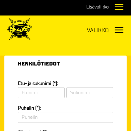
Navig
Navig
HENKILÖTIEDOT
Etu- ja sukunimi (*):
Puhelin (*):