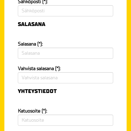
Sähköposti (*):
SALASANA
Salasana (*):
Vahvista salasana (*):
YHTEYSTIEDOT
Katuosoite (*):