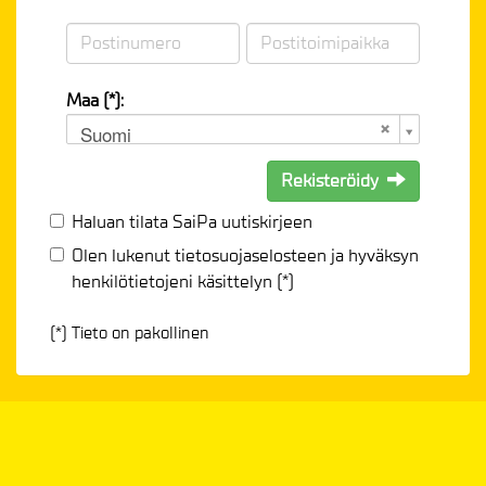
Maa (*):
Suomi
Rekisteröidy
Haluan tilata SaiPa uutiskirjeen
Olen lukenut
tietosuojaselosteen
ja hyväksyn
henkilötietojeni käsittelyn (*)
(*) Tieto on pakollinen