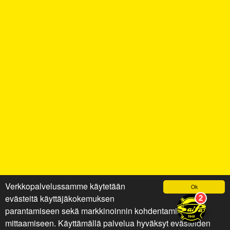
Verkkopalvelussamme käytetään
Ok
evästeitä käyttäjäkokemuksen
parantamiseen sekä markkinoinnin kohdentamiseen ja
mittaamiseen. Käyttämällä palvelua hyväksyt evästeiden