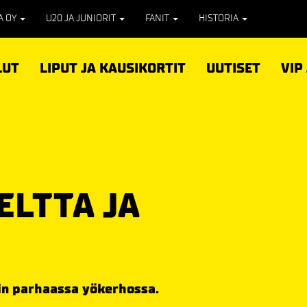
PA OY
U20 JA JUNIORIT
FANIT
HISTORIA
LUT
LIPUT JA KAUSIKORTIT
UUTISET
VIP
LTTA JA
gin parhaassa yökerhossa.