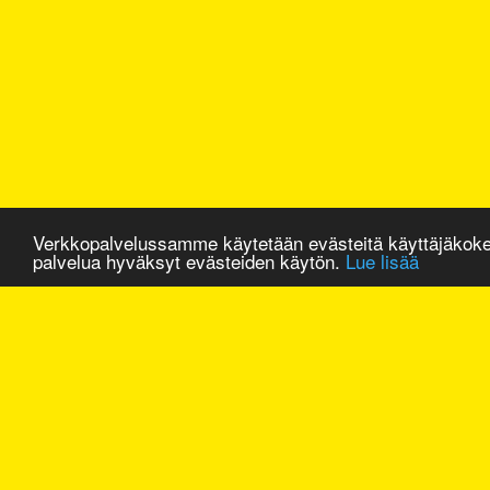
Verkkopalvelussamme käytetään evästeitä käyttäjäkok
palvelua hyväksyt evästeiden käytön.
Lue lisää