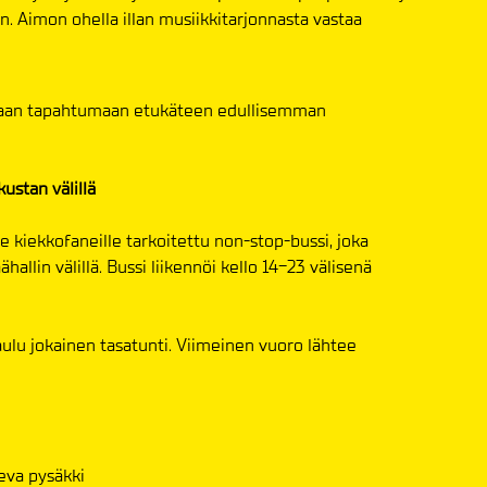
. Aimon ohella illan musiikkitarjonnasta vastaa
maan tapahtumaan etukäteen edullisemman
ustan välillä
e kiekkofaneille tarkoitettu non-stop-bussi, joka
hallin välillä. Bussi liikennöi kello 14-23 välisenä
aulu jokainen tasatunti. Viimeinen vuoro lähtee
leva pysäkki