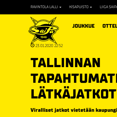
RAVINTOLA LALLI
KISAPUISTO
LIIGA SAI
JOUKKUE
OTTE
23.01.2020 22:52
TALLINNAN
TAPAHTUMATE
LÄTKÄJATKOT
Viralliset jatkot vietetään kaupun