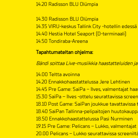
14.20 Radisson BLU Olümpia
14.30 Radisson BLU Olümpia
14.35 VIRU-keskus Tallink City -hotellin edessä
14.40 Hestia Hotel Seaport (D-terminaali)
14.50 Tondiraba-Areena
Tapahtumateltan ohjelma:
Bändi soittaa Live-musiikkia haastatteluiden ja e
14.00 Teltta avoinna
14.20 Ennakkohaastattelussa Jere Lehtinen
14.45 Pre Game: SaiPa – Ilves, valmentajat haa
15.30 SaiPa – Ilves -ottelu seurattavissa screen
18.10 Post Game: SaiPan joukkue tavattavissa 
18.40 SaiPan Tallinna-pelipaitojen huutokaupp
18.50 Ennakkohaastattelussa Pasi Nurminen
19.15 Pre Game: Pelicans – Lukko, valmentajat
20.00 Pelicans – Lukko seurattavissa screenilt