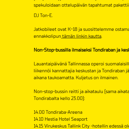
spekuloidaan ottelupäivän tapahtumat pakettiin
DJ Ton-E.
Jatkobileet ovat K-18 ja suosittelemme osta
ennakkolipun
tämän linkin kautta
.
Non-Stop-bussilla ilmaiseksi Tondiraban ja kesk
Lauantaipäivänä Tallinnassa operoi suomalaisill
liikennöi kannattajia keskustan ja Tondiraban jää
aikana taukoamatta. Kuljetus on ilmainen.
Non-stop-bussin reitti ja aikataulu (sama aikat
Tondirabalta kello 23.00):
14.00 Tondiraba-Areena
14.10 Hestia Hotel Seaport
14.15 Virukeskus Tallink City -hotellin edessä o