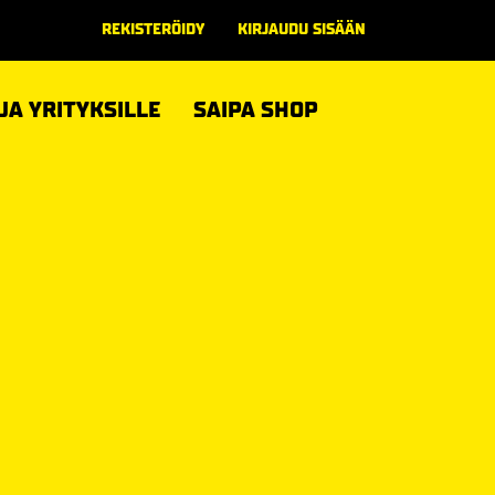
REKISTERÖIDY
KIRJAUDU SISÄÄN
 JA YRITYKSILLE
SAIPA SHOP