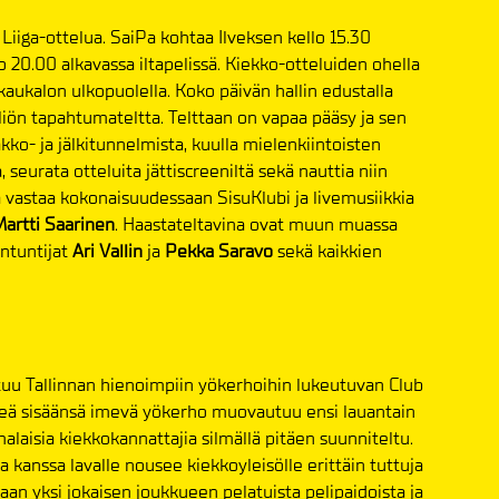
 Liiga-ottelua. SaiPa kohtaa Ilveksen kello 15.30
o 20.00 alkavassa iltapelissä. Kiekko-otteluiden ohella
aukalon ulkopuolella. Koko päivän hallin edustalla
iön tapahtumateltta. Telttaan on vapaa pääsy ja sen
kko- ja jälkitunnelmista, kuulla mielenkiintoisten
 seurata otteluita jättiscreeniltä sekä nauttia niin
a vastaa kokonaisuudessaan SisuKlubi ja livemusiikkia
artti Saarinen
. Haastateltavina ovat muun muassa
antuntijat
Ari Vallin
ja
Pekka Saravo
sekä kaikkien
tuu Tallinnan hienoimpiin yökerhoihin lukeutuvan Club
keä sisäänsä imevä yökerho muovautuu ensi lauantain
alaisia kiekkokannattajia silmällä pitäen suunniteltu.
a kanssa lavalle nousee kiekkoyleisölle erittäin tuttuja
an yksi jokaisen joukkueen pelatuista pelipaidoista ja