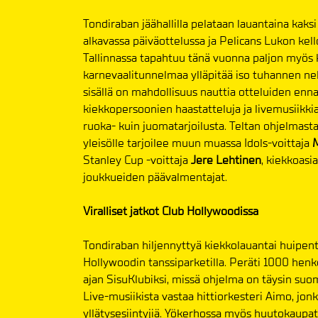
Tondiraban jäähallilla pelataan lauantaina kaksi
alkavassa päiväottelussa ja Pelicans Lukon kell
Tallinnassa tapahtuu tänä vuonna paljon myös k
karnevaalitunnelmaa ylläpitää iso tuhannen nel
sisällä on mahdollisuus nauttia otteluiden enna
kiekkopersoonien haastatteluja ja livemusiikkia,
ruoka- kuin juomatarjoilusta. Teltan ohjelmast
yleisölle tarjoilee muun muassa Idols-voittaja
M
Stanley Cup -voittaja
Jere Lehtinen
, kiekkoasi
joukkueiden päävalmentajat.
Viralliset jatkot Club Hollywoodissa
Tondiraban hiljennyttyä kiekkolauantai huipen
Hollywoodin tanssiparketilla. Peräti 1000 hen
ajan SisuKlubiksi, missä ohjelma on täysin suom
Live-musiikista vastaa hittiorkesteri Aimo, jonk
yllätysesiintyjiä. Yökerhossa myös huutokaupata