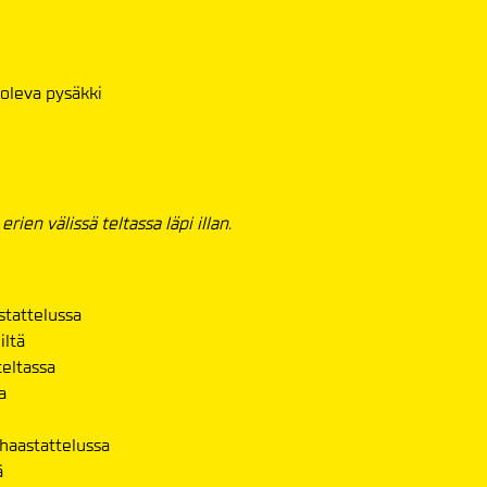
 oleva pysäkki
rien välissä teltassa läpi illan.
stattelussa
iltä
teltassa
a
 haastattelussa
ä