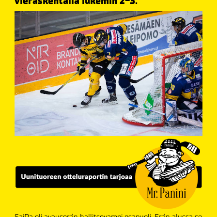
vieraskentällä lukemin 2-3.
SaiPa oli avauserän hallitsevampi osapuoli. Erän alussa se