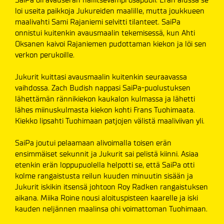
loi useita paikkoja Jukureiden maalille, mutta joukkueen
maalivahti Sami Rajaniemi selvitti tilanteet. SaiPa
onnistui kuitenkin avausmaalin tekemisessä, kun Ahti
Oksanen kaivoi Rajaniemen pudottaman kiekon ja löi sen
verkon perukoille.
Jukurit kuittasi avausmaalin kuitenkin seuraavassa
vaihdossa. Zach Budish nappasi SaiPa-puolustuksen
lähettämän rännikiekon kaukalon kulmassa ja lähetti
lähes miinuskulmasta kiekon kohti Frans Tuohimaata.
Kiekko lipsahti Tuohimaan patjojen välistä maaliviivan yli.
SaiPa joutui pelaamaan alivoimalla toisen erän
ensimmäiset sekunnit ja Jukurit sai pelistä kiinni. Asiaa
etenkin erän loppupuolella helpotti se, että SaiPa otti
kolme rangaistusta reilun kuuden minuutin sisään ja
Jukurit iskikin itsensä johtoon Roy Radken rangaistuksen
aikana. Miika Roine nousi aloituspisteen kaarelle ja iski
kauden neljännen maalinsa ohi voimattoman Tuohimaan.