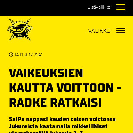
Navig
Navig
14.11.2017 21:41
VAIKEUKSIEN
KAUTTA VOITTOON -
RADKE RATKAISI
SaiPa nappasi kauden toisen voittonsa
Jukureista kaatamalla mikkeliläiset