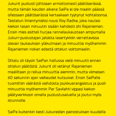
Jukurit puolusti johtoaan armottomasti päätöserässä,
mutta tämän kauden aikana SaiPa ei ole maalin päässä
ollessaan päätöserässä kertaakaan tyytynyt kohtaloonsa.
Taistelun ilmentymäksi nousi Roy Radke, joka naulasi
kiekon tasan minuutin sisään kahdesti ohi Rajaniemen.
Ensin mies esitteli hurjaa rannelaukaustaan ampumalla
Jukuri-puolustajan jaloista lasertykkiin verrattavissa
olevan laukauksen yläkulmaan ja minuuttia myöhemmin
Rajaniemen nokan edestä ottelun voittomaalin.
Ottelu oli täysin SaiPan hallussa vielä minuutti ennen
ottelun päätöstä. Jukurit oli vetänyt Rajaniemen
maaliltaan jo reilua minuuttia aiemmin, mutta viimeisen
60 sekunnin ajan vaikeudet kutsuivat. Ensin SaiPalle
tuomittiin väärästä vaihdosta joukkuerangaistus ja puoli
minuuttia myöhemmin Per Savilahti vippasi kiekon
päätyverkkoon omalla puolustusaluella ja joutui myös
istunnolle.
SaiPa kuitenkin kesti Jukureiden painostuksen kuudella