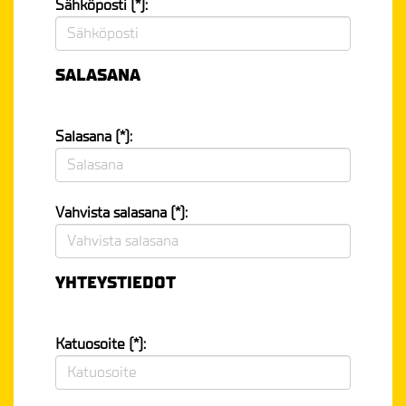
Sähköposti (*):
SALASANA
Salasana (*):
Vahvista salasana (*):
YHTEYSTIEDOT
Katuosoite (*):