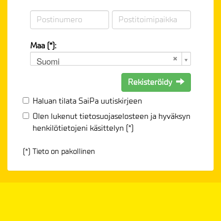
Maa (*):
Suomi
Rekisteröidy
Haluan tilata SaiPa uutiskirjeen
Olen lukenut
tietosuojaselosteen
ja hyväksyn
henkilötietojeni käsittelyn (*)
(*) Tieto on pakollinen