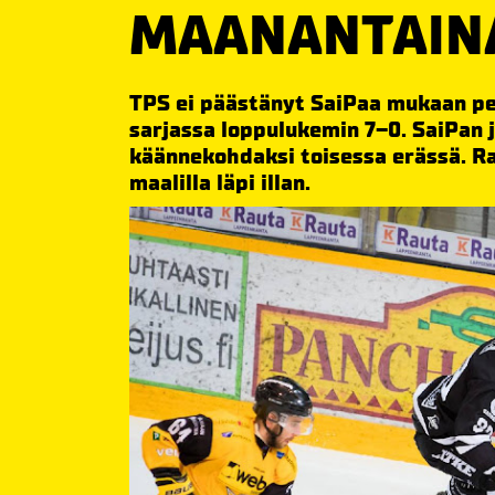
MAANANTAIN
TPS ei päästänyt SaiPaa mukaan pel
sarjassa loppulukemin 7–0. SaiPan j
käännekohdaksi toisessa erässä. Ra
maalilla läpi illan.