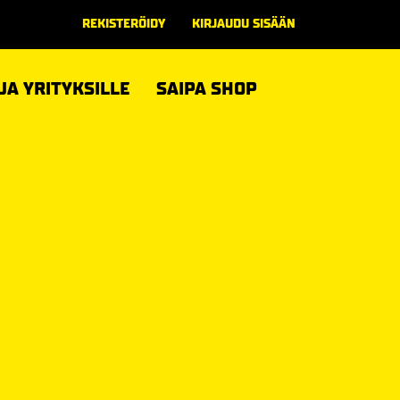
REKISTERÖIDY
KIRJAUDU SISÄÄN
 JA YRITYKSILLE
SAIPA SHOP