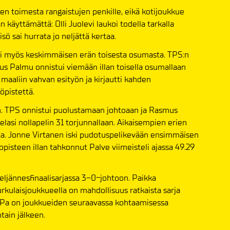
en toimesta rangaistujen penkille, eikä kotijoukkue
 käyttämättä: Olli Juolevi laukoi todella tarkalla
sö sai hurrata jo neljättä kertaa.
asi myös keskimmäisen erän toisesta osumasta. TPS:n
rus Palmu onnistui viemään illan toisella osumallaan
maaliin vahvan esityön ja kirjautti kahden
öpistettä.
sin. TPS onnistui puolustamaan johtoaan ja Rasmus
elasi nollapelin 31 torjunnallaan. Aikaisempien erien
ta. Jonne Virtanen iski pudotuspelikevään ensimmäisen
pisteen illan tahkonnut Palve viimeisteli ajassa 49.29
eljännesfinaalisarjassa 3–0-johtoon. Paikka
turkulaisjoukkueella on mahdollisuus ratkaista sarja
aiPa on joukkueiden seuraavassa kohtaamisessa
tain jälkeen.