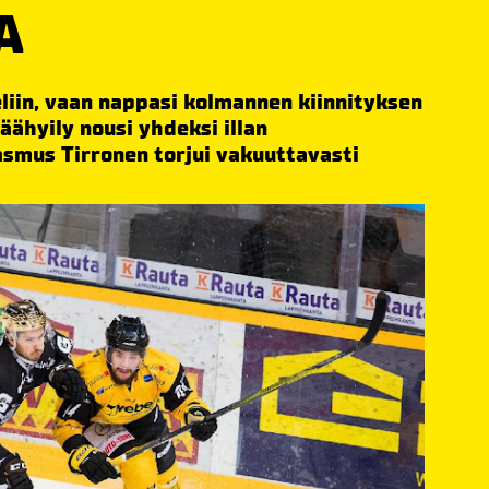
A
iin, vaan nappasi kolmannen kiinnityksen
äähyily nousi yhdeksi illan
smus Tirronen torjui vakuuttavasti