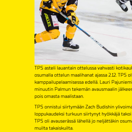
TPS asteli lauantain ottelussa vahvasti kotika
osumalla ottelun maalihanat ajassa 2.12. TPS 
kamppailupelaamisessa edellä. Lauri Pajuniemi 
minuutin Palmun tekemän avausmaalin jälkeen 
pois omasta maalistaan.
TPS onnistui siirtymään Zach Budishin ylivoima
loppukaudeksi turkuun siirtynyt hyökkäjä takoi 
TPS oli avauserässä lähellä jo neljättäkin osu
muilta takaiskuilta.