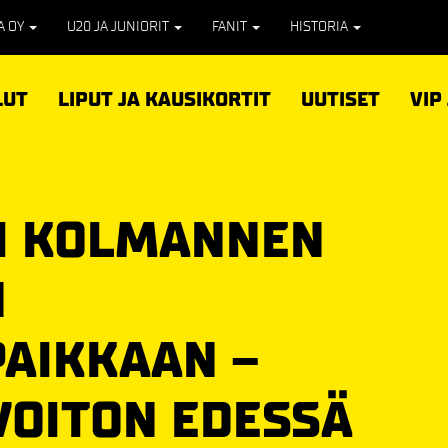
PA OY
U20 JA JUNIORIT
FANIT
HISTORIA
LUT
LIPUT JA KAUSIKORTIT
UUTISET
VIP
I KOLMANNEN
N
PAIKKAAN –
VOITON EDESSÄ