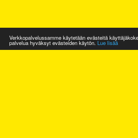
Verkkopalvelussamme käytetään evästeitä käyttäjäkok
palvelua hyväksyt evästeiden käytön.
Lue lisää