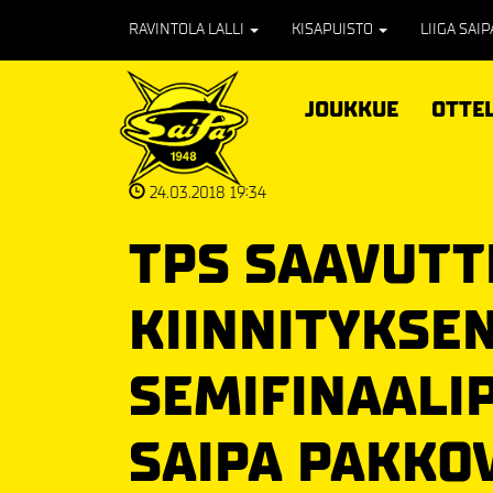
RAVINTOLA LALLI
KISAPUISTO
LIIGA SAI
JOUKKUE
OTTE
24.03.2018 19:34
TPS SAAVUTT
KIINNITYKSE
SEMIFINAALI
SAIPA PAKKO