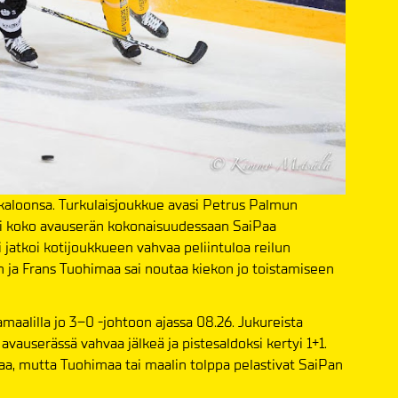
ukaloonsa. Turkulaisjoukkue avasi Petrus Palmun
oli koko avauserän kokonaisuudessaan SaiPaa
jatkoi kotijoukkueen vahvaa peliintuloa reilun
ja Frans Tuohimaa sai noutaa kiekon jo toistamiseen
maalilla jo 3–0 -johtoon ajassa 08.26. Jukureista
avauserässä vahvaa jälkeä ja pistesaldoksi kertyi 1+1.
maa, mutta Tuohimaa tai maalin tolppa pelastivat SaiPan