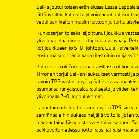
SaiPa joutui toisen erän alussa Lasse Lappalais
jättänyt illan kolmatta ylivoimamahdollisuuttaan
vedollaan kiekon maalin kattoon ja turkulaisylei
Runkosarjan toiseksi sijoittunut joukkue vast
ylivoimapelaaminen oli läpi illan vahvaa ja Pet
kotijoukkueen jo 5–0 -johtoon. Oula Palve teki 
ensimmäisen erän aikana tilastoihin neljä syött
Kolmas erä oli Turun lauantai-illassa rikkonai
Tirronen torjui SaiPan laukaukset varmasti ja p
tavoin TPS vastasi myös päätöserässä maaleis
osumansa rangaistuslaukauksesta ja viiden teho
ylivoimalla 7–0-loppulukemat.
Lauantain ottelun tuloksen myötä TPS siirtyi n
semifinaaleihin aukeaa neljällä voitolla, joten 
maanantaina Kisapuistossa – toisin sanoen, S
pakkovoiton edessä, jotta kausi jatkuisi maanan