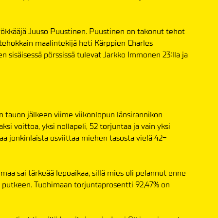
yökkääjä Juuso Puustinen. Puustinen on takonut tehot
 tehokkain maalintekijä heti Kärppien Charles
n sisäisessä pörssissä tulevat Jarkko Immonen 23:lla ja
 tauon jälkeen viime viikonlopun länsirannikon
ksi voittoa, yksi nollapeli, 52 torjuntaa ja vain yksi
a jonkinlaista osviittaa miehen tasosta vielä 42-
aa sai tärkeää lepoaikaa, sillä mies oli pelannut enne
a putkeen. Tuohimaan torjuntaprosentti 92,47% on