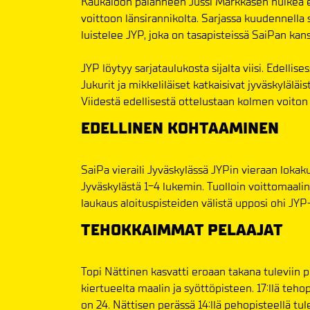
Kaukaloon palanneen Jussi Markkasen huikea es
voittoon länsirannikolta. Sarjassa kuudennella 
luistelee JYP, joka on tasapisteissä SaiPan kans
JYP löytyy sarjataulukosta sijalta viisi. Edelli
Jukurit ja mikkeliläiset katkaisivat jyväskylälä
Viidestä edellisestä ottelustaan kolmen voiton
EDELLINEN KOHTAAMINEN
SaiPa vieraili Jyväskylässä JYPin vieraan lokaku
Jyväskylästä 1-4 lukemin. Tuolloin voittomaalin
laukaus aloituspisteiden välistä upposi ohi JYP
TEHOKKAIMMAT PELAAJAT
Topi Nättinen kasvatti eroaan takana tuleviin p
kiertueelta maalin ja syöttöpisteen. 17:llä teho
on 24. Nättisen perässä 14:llä pehopisteellä tu