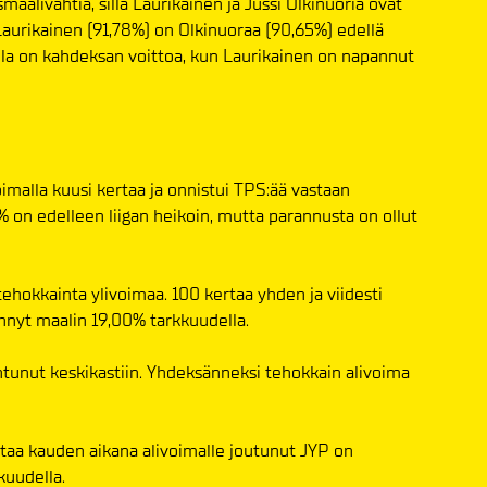
maalivahtia, sillä Laurikainen ja Jussi Olkinuoria ovat
Laurikainen (91,78%) on Olkinuoraa (90,65%) edellä
lla on kahdeksan voittoa, kun Laurikainen on napannut
oimalla kuusi kertaa ja onnistui TPS:ää vastaan
% on edelleen liigan heikoin, mutta parannusta on ollut
ehokkainta ylivoimaa. 100 kertaa yhden ja viidesti
hnyt maalin 19,00% tarkkuudella.
intunut keskikastiin. Yhdeksänneksi tehokkain alivoima
ertaa kauden aikana alivoimalle joutunut JYP on
kuudella.