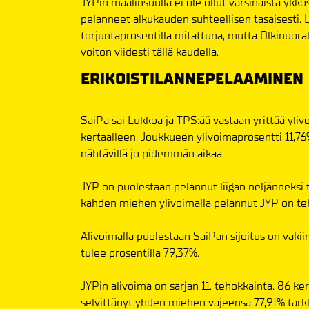
JYPin maalinsuulla ei ole ollut varsinaista ykkös
pelanneet alkukauden suhteellisen tasaisesti. 
torjuntaprosentilla mitattuna, mutta Olkinuora
voiton viidesti tällä kaudella.
ERIKOISTILANNEPELAAMINEN
SaiPa sai Lukkoa ja TPS:ää vastaan yrittää yliv
kertaalleen. Joukkueen ylivoimaprosentti 11,76
nähtävillä jo pidemmän aikaa.
JYP on puolestaan pelannut liigan neljänneksi t
kahden miehen ylivoimalla pelannut JYP on te
Alivoimalla puolestaan SaiPan sijoitus on vaki
tulee prosentilla 79,37%.
JYPin alivoima on sarjan 11. tehokkainta. 86 k
selvittänyt yhden miehen vajeensa 77,91% tark