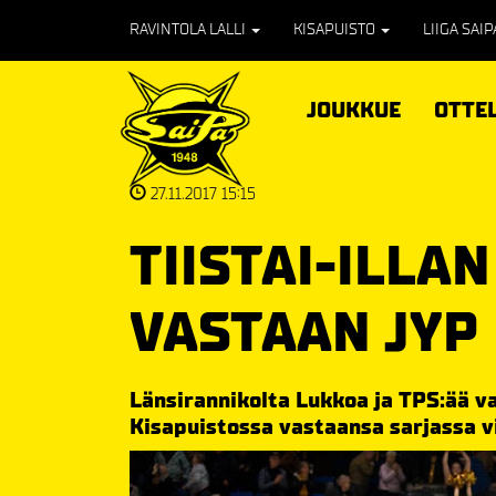
RAVINTOLA LALLI
KISAPUISTO
LIIGA SAI
JOUKKUE
OTTE
27.11.2017 15:15
TIISTAI-ILLA
VASTAAN JYP
Länsirannikolta Lukkoa ja TPS:ää v
Kisapuistossa vastaansa sarjassa v