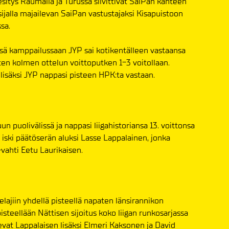
itys Raumalla ja Turussa siivittivät SaiPan kahteen
sijalla majailevan SaiPan vastustajaksi Kisapuistoon
sa.
sessä kamppailussaan JYP sai kotikentälleen vastaansa
isten kolmen ottelun voittoputken 1-3 voitollaan.
 lisäksi JYP nappasi pisteen HPK:ta vastaan.
un puolivälissä ja nappasi liigahistoriansa 13. voittonsa
 iski päätöserän aluksi Lasse Lappalainen, jonka
-vahti Eetu Laurikaisen.
elajiin yhdellä pisteellä napaten länsirannikon
pisteellään Nättisen sijoitus koko liigan runkosarjassa
levat Lappalaisen lisäksi Elmeri Kaksonen ja David