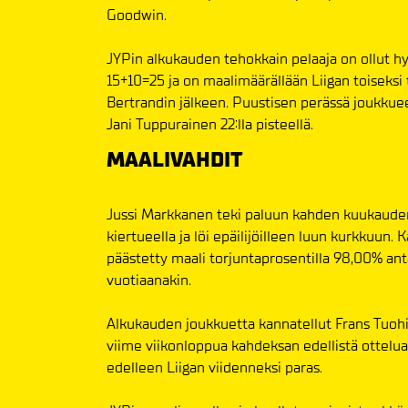
Goodwin.
JYPin alkukauden tehokkain pelaaja on ollut h
15+10=25 ja on maalimäärällään Liigan toiseksi
Bertrandin jälkeen. Puustisen perässä joukkuee
Jani Tuppurainen 22:lla pisteellä.
MAALIVAHDIT
Jussi Markkanen teki paluun kahden kuukauden
kiertueella ja löi epäilijöilleen luun kurkkuun. Ka
päästetty maali torjuntaprosentilla 98,00% anta
vuotiaanakin.
Alkukauden joukkuetta kannatellut Frans Tuohim
viime viikonloppua kahdeksan edellistä ottelu
edelleen Liigan viidenneksi paras.