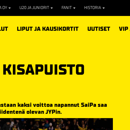
PA OY
U20 JA JUNIORIT
FANIT
HISTORIA
LUT
LIPUT JA KAUSIKORTIT
UUTISET
VIP
N KISAPUISTO
astaan kaksi voittoa napannut SaiPa saa
iidentenä olevan JYPin.