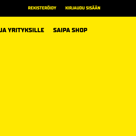
REKISTERÖIDY
KIRJAUDU SISÄÄN
 JA YRITYKSILLE
SAIPA SHOP