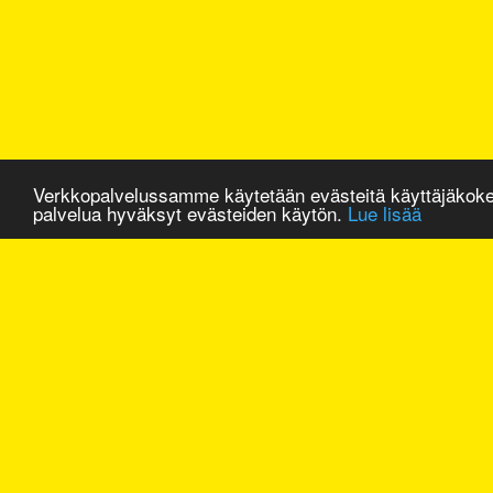
Verkkopalvelussamme käytetään evästeitä käyttäjäkok
palvelua hyväksyt evästeiden käytön.
Lue lisää