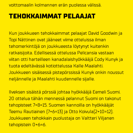
voittomaalin kolmannen erän puolessa välissä.
TEHOKKAIMMAT PELAAJAT
Kun joukkueen tehokkaimmat pelaajat David Goodwin ja
Topi Nättinen ovat jääneet viime otteluissa ilman
tehomerkintöjä on joukkueesta löytynyt kuitenkin
ratkaisijoita. Edellisessä ottelussa Pelicansia vastaan
viitan otti harteilleen kanadalaishyökkääjä Cody Kunyk ja
tuota edeltävässä kotiottelussa Kalle Maalahti.
Joukkueen sisäisessä pistepörssissä Kunyk onkin noussut
neljännelle ja Maalahti kuudennelle sijalle.
Ilveksen sisäistä pörssiä johtaa hyökkääjä Eemeli Suomi.
20 ottelua tähän mennessä pelannut Suomi on takonut
tehopisteet 7+8=15. Suomen kannoilla on hyökkääjät
Teemu Rautiainen (7+6=13) ja Otto Koivula(2+10=12).
Joukkueen tehokkain puolustaja on Valtteri Viljanen
tehopistein 0+6=6.