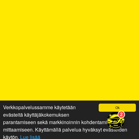
Verkkopalvelussamme käytetään
Ok
evästeitä käyttäjäkokemuksen
parantamiseen sekä markkinoinnin kohdentamiseen ja
mittaamiseen. Käyttämällä palvelua hyväksyt evästeiden
käytön.
Lue lisää