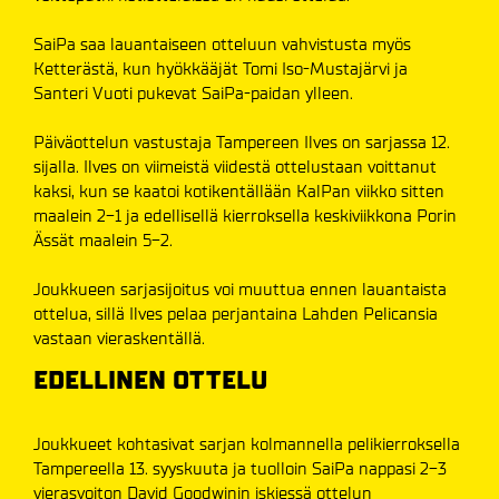
SaiPa saa lauantaiseen otteluun vahvistusta myös
Ketterästä, kun hyökkääjät Tomi Iso-Mustajärvi ja
Santeri Vuoti pukevat SaiPa-paidan ylleen.
Päiväottelun vastustaja Tampereen Ilves on sarjassa 12.
sijalla. Ilves on viimeistä viidestä ottelustaan voittanut
kaksi, kun se kaatoi kotikentällään KalPan viikko sitten
maalein 2-1 ja edellisellä kierroksella keskiviikkona Porin
Ässät maalein 5-2.
Joukkueen sarjasijoitus voi muuttua ennen lauantaista
ottelua, sillä Ilves pelaa perjantaina Lahden Pelicansia
vastaan vieraskentällä.
EDELLINEN OTTELU
Joukkueet kohtasivat sarjan kolmannella pelikierroksella
Tampereella 13. syyskuuta ja tuolloin SaiPa nappasi 2-3
vierasvoiton David Goodwinin iskiessä ottelun