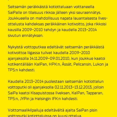
Seitsemän peräkkäistä kotiotteluaan voittaneella
SaiPalle on tilaisuus rikkoa jälleen yksi seuraennätys.
Joukkueella on mahdollisuus napata lauantaisesta Ilves-
ottelusta kahdeksas peräkkäinen kotivoitto, joka rikkoisi
kausilla 2009-2010 tehdyn ja kaudella 2013-2014
sivutun ennätyksen.
Nykyistä voittoputkea edeltävät seitsemän peräkkäistä
kotivoittoa liigassa tulivat kaudella 2009-2010
ajanjaksolla 14.11.2009-09.01.2010, kun joukkue kaatoi
kotikentällään KalPan, HPK:n, Ässät, Pelicansin, Lukon ja
TPS:n kahdesti.
Kaudella 2013-2014 puolestaan seitsemän kotiottelun
voittoputki oli ajanjaksolla 02.11.2013-13.12.2013, jolloin
SaiPa kaatoi Kisapuistossa Ilveksen, KalPan, Tapparan,
TPS:n, JYPin ja Helsingin IFK:n kahdesti.
Voittomaalikilpailuja edeltävältä ajalta SaiPan pisin
voittoputki kotiotteluissa on kuusi ottelua.