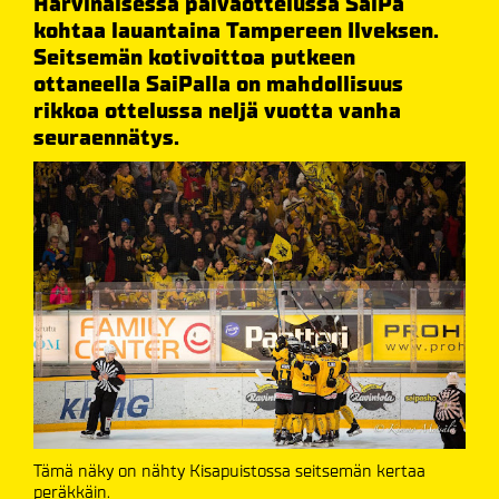
​Harvinaisessa päiväottelussa SaiPa
kohtaa lauantaina Tampereen Ilveksen.
Seitsemän kotivoittoa putkeen
ottaneella SaiPalla on mahdollisuus
rikkoa ottelussa neljä vuotta vanha
seuraennätys.
Tämä näky on nähty Kisapuistossa seitsemän kertaa
peräkkäin.