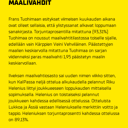
MAALIVAHDIT
Frans Tuohimaan esitykset viimeisen kuukauden aikana
ovat olleet sellaisia, että ylistyssanat alkavat loppumaan
sanakirjasta. Torjuntaprosentilla mitattuna (93,31%)
Tuohimaa on noussut maalivahtitilastossa toiselle sijalle,
edellään vain Kärppien Veini Vehviläinen. Päästettyjen
maalien keskiarvolla mitattuna Tuohimaa on sarjan
viidenneksi paras maalivahti 1,95 päästetyn maalin
keskiarvollaan.
Ilveksen maalivahtiosasto sai uuden nimen viikko sitten,
kun KalPassa neljä ottelua alkukaudella pelannut Riku
Helenius liittyi joukkueeseen loppukauden mittaisella
sopimuksella. Helenius on toistaiseksi pelannut
joukkueen kahdessa edellisessä ottelussa. Otteluista
Lukkoa ja Ässiä vastaan Heleniukselle merkittiin voitto ja
tappio. Heleniuksen torjuntaprosentti kahdessa ottelussa
on 89,13%.