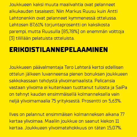
Joukkueen kaksi muuta maalivahtia ovat pelanneet
alkukauden tasaisesti. Niin Markus Ruusu kuin Antti
Lehtonenkin ovat pelanneet kymmenessä ottelussa.
Lehtosen 87,61% torjuntaprosentti on kaksikosta
parempi, mutta Ruusulla (85,78%) on enemmän voittoja
(3) tilillään pelatuista otteluista.
ERIKOISTILANNEPELAAMINEN
Joukkueen päävalmentaja Tero Lehterä kertoi edellisen
ottelun jälkeen luvanneensa pienen bonuksen joukkueen
sakkokassaan tehdystä ylivoimamaalista. Pelicansia
vastaan ylivoima ei kuitenkaan tuottanut tulosta ja SaiPa
on tehnyt kauden ensimmäisellä kolmanneksella vain
neljä ylivoimamaalia 75 yrityksestä. Prosentti on 5,63%.
Ilves on pelannut ensimmäisen kolmanneksen aikana 77
kertaa ylivoimaa. Maaliin joukkue on saanut kiekon 11
kertaa. Joukkueen ylivoimatehokkuus on täten 15,07%.