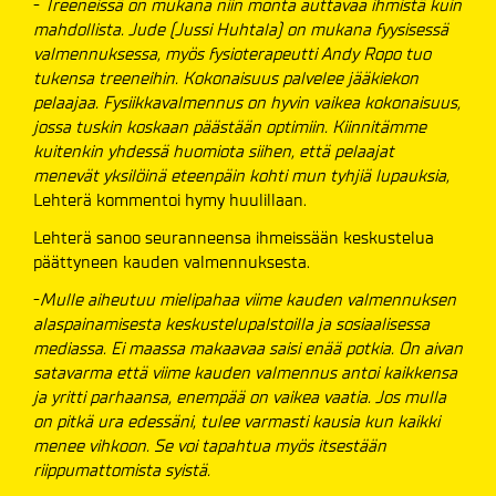
-
Treeneissä on mukana niin monta auttavaa ihmistä kuin
mahdollista. Jude (Jussi Huhtala) on mukana fyysisessä
valmennuksessa, myös fysioterapeutti Andy Ropo tuo
tukensa treeneihin. Kokonaisuus palvelee jääkiekon
pelaajaa. Fysiikkavalmennus on hyvin vaikea kokonaisuus,
jossa tuskin koskaan päästään optimiin. Kiinnitämme
kuitenkin yhdessä huomiota siihen, että pelaajat
menevät yksilöinä eteenpäin kohti mun tyhjiä lupauksia,
Lehterä kommentoi hymy huulillaan.
Lehterä sanoo seuranneensa ihmeissään keskustelua
päättyneen kauden valmennuksesta.
-
Mulle aiheutuu mielipahaa viime kauden valmennuksen
alaspainamisesta keskustelupalstoilla ja sosiaalisessa
mediassa. Ei maassa makaavaa saisi enää potkia. On aivan
satavarma että viime kauden valmennus antoi kaikkensa
ja yritti parhaansa, enempää on vaikea vaatia. Jos mulla
on pitkä ura edessäni, tulee varmasti kausia kun kaikki
menee vihkoon. Se voi tapahtua myös itsestään
riippumattomista syistä.