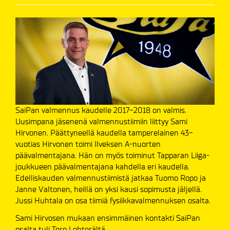
SaiPan valmennus kaudelle 2017-2018 on valmis.
Uusimpana jäsenenä valmennustiimiin liittyy Sami
Hirvonen. Päättyneellä kaudella tamperelainen 43-
vuotias Hirvonen toimi Ilveksen A-nuorten
päävalmentajana. Hän on myös toiminut Tapparan Liiga-
joukkueen päävalmentajana kahdella eri kaudella.
Edelliskauden valmennustiimistä jatkaa Tuomo Ropo ja
Janne Valtonen, heillä on yksi kausi sopimusta jäljellä.
Jussi Huhtala on osa tiimiä fysiikkavalmennuksen osalta.
Sami Hirvosen mukaan ensimmäinen kontakti SaiPan
osalta tuli Tero Lehterältä.