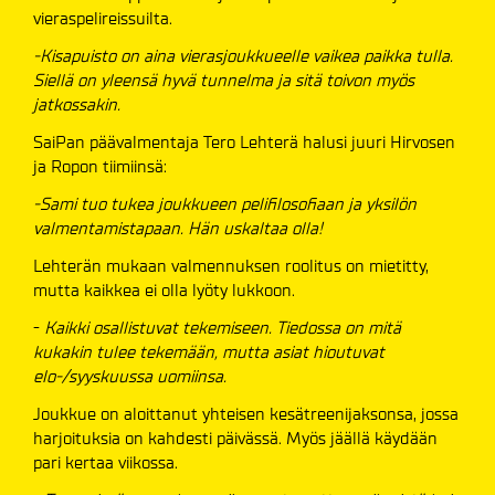
vieraspelireissuilta.
-Kisapuisto on aina vierasjoukkueelle vaikea paikka tulla.
Siellä on yleensä hyvä tunnelma ja sitä toivon myös
jatkossakin.
SaiPan päävalmentaja Tero Lehterä halusi juuri Hirvosen
ja Ropon tiimiinsä:
-Sami tuo tukea joukkueen pelifilosofiaan ja yksilön
valmentamistapaan. Hän uskaltaa olla!
Lehterän mukaan valmennuksen roolitus on mietitty,
mutta kaikkea ei olla lyöty lukkoon.
-
Kaikki osallistuvat tekemiseen. Tiedossa on mitä
kukakin tulee tekemään, mutta asiat hioutuvat
elo-/syyskuussa uomiinsa.
Joukkue on aloittanut yhteisen kesätreenijaksonsa, jossa
harjoituksia on kahdesti päivässä. Myös jäällä käydään
pari kertaa viikossa.