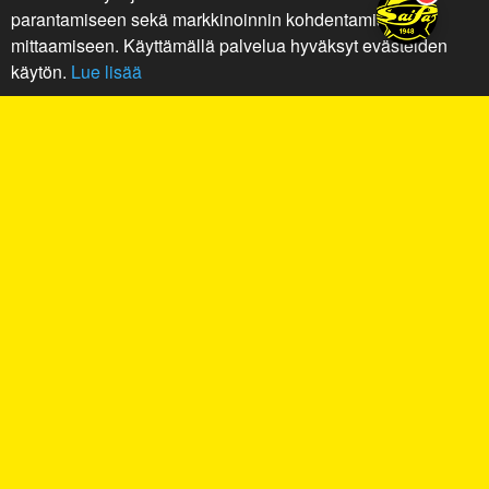
parantamiseen sekä markkinoinnin kohdentamiseen ja
mittaamiseen. Käyttämällä palvelua hyväksyt evästeiden
käytön.
Lue lisää