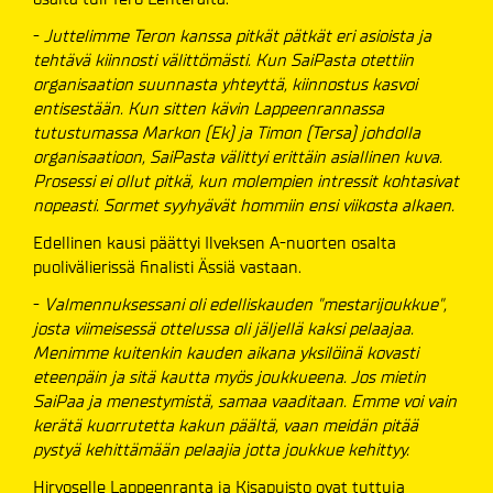
-
Juttelimme Teron kanssa pitkät pätkät eri asioista ja
tehtävä kiinnosti välittömästi. Kun SaiPasta otettiin
organisaation suunnasta yhteyttä, kiinnostus kasvoi
entisestään. Kun sitten kävin Lappeenrannassa
tutustumassa Markon (Ek) ja Timon (Tersa) johdolla
organisaatioon, SaiPasta välittyi erittäin asiallinen kuva.
Prosessi ei ollut pitkä, kun molempien intressit kohtasivat
nopeasti. Sormet syyhyävät hommiin ensi viikosta alkaen.
Edellinen kausi päättyi Ilveksen A-nuorten osalta
puolivälierissä finalisti Ässiä vastaan.
-
Valmennuksessani oli edelliskauden "mestarijoukkue",
josta viimeisessä ottelussa oli jäljellä kaksi pelaajaa.
Menimme kuitenkin kauden aikana yksilöinä kovasti
eteenpäin ja sitä kautta myös joukkueena. Jos mietin
SaiPaa ja menestymistä, samaa vaaditaan. Emme voi vain
kerätä kuorrutetta kakun päältä, vaan meidän pitää
pystyä kehittämään pelaajia jotta joukkue kehittyy.
Hirvoselle Lappeenranta ja Kisapuisto ovat tuttuja