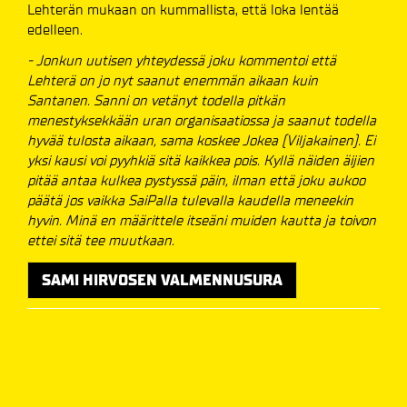
Lehterän mukaan on kummallista, että loka lentää
edelleen.
- Jonkun uutisen yhteydessä joku kommentoi että
Lehterä on jo nyt saanut enemmän aikaan kuin
Santanen. Sanni on vetänyt todella pitkän
menestyksekkään uran organisaatiossa ja saanut todella
hyvää tulosta aikaan, sama koskee Jokea (Viljakainen). Ei
yksi kausi voi pyyhkiä sitä kaikkea pois. Kyllä näiden äijien
pitää antaa kulkea pystyssä päin, ilman että joku aukoo
päätä jos vaikka SaiPalla tulevalla kaudella meneekin
hyvin. Minä en määrittele itseäni muiden kautta ja toivon
ettei sitä tee muutkaan.
SAMI HIRVOSEN VALMENNUSURA