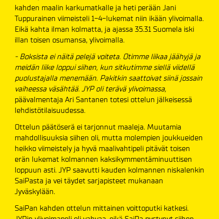
kahden maalin karkumatkalle ja heti perään Jani
Tuppurainen viimeisteli 1-4-lukemat niin ikään ylivoimalla.
Eikä kahta ilman kolmatta, ja ajassa 35.31 Suomela iski
illan toisen osumansa, ylivoimalla.
- Boksista ei näitä pelejä voiteta. Otimme liikaa jäähyjä ja
meidän liike loppui siihen, kun sitkutimme siellä viidellä
puolustajalla menemään. Pakitkin saattoivat siinä jossain
vaiheessa väsähtää. JYP oli terävä ylivoimassa,
päävalmentaja Ari Santanen totesi ottelun jälkeisessä
lehdistötilaisuudessa.
Ottelun päätöserä ei tarjonnut maaleja. Muutamia
mahdollisuuksia siihen oli, mutta molempien joukkueiden
heikko viimeistely ja hyvä maalivahtipeli pitävät toisen
erän lukemat kolmannen kaksikymmentäminuuttisen
loppuun asti. JYP saavutti kauden kolmannen niskalenkin
SaiPasta ja vei täydet sarjapisteet mukanaan
Jyväskylään.
SaiPan kahden ottelun mittainen voittoputki katkesi.
JYPin ylivoimapeli oli vahvaa, eikä SaiPa pystynyt siihen