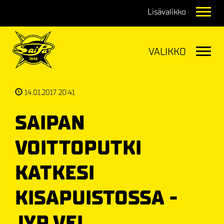
Navig
Navig
14.01.2017 20:41
SAIPAN
VOITTOPUTKI
KATKESI
KISAPUISTOSSA -
JYP VEI