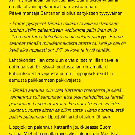
omalla alivoimapelaamisellaan vastaamaan.
Päävalmentaja Santanen ei ollut esitykseen tyytyväinen.
- Emme pystyneet tänään millään tavalla vastaamaan
tuohon JYPin pelaamiseen. Aloitimme pelin ihan ok ja
sitten muutama helpohko maali meidän päätyyn. Emme
saaneet tänään minkäännäköistä otetta tai kiriä ja peli oli
kyllä aika nopeasti ohi. JYP oli kova ja hyvä tänään.
Lähtökohdat illan otteluun eivät olleet millään tavalla
optimaaliset. Erityisesti puolustajien rintamalla oli
kotijoukkueella vajausta ja mm. Lippojoki kutsuttiin
aamusta paikkaamaan pakkivajetta:
- Tänään aamulla olin vielä Ketterän treeneissä ja siellä
valmennus tuli sanomaan, että olisi mahdollisuus lähteä
pelaamaan Lappeenrantaan. En tuota tosin ensin edes
uskonut, mutta sitten se olikin totta. Hieno homma, että
pääsin pelaamaan,
Lippojoki kertoi ottelun jälkeen.
Lippojoki on pelannut Ketterän joukkueessa Suomi-
sarjaa. Miehellä on alla myös yksi lainaottelu Mestistä.