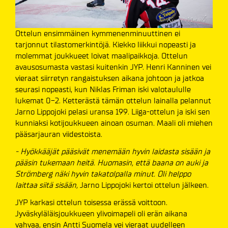
Ottelun ensimmäinen kymmenenminuuttinen ei
tarjonnut tilastomerkintöjä. Kiekko liikkui nopeasti ja
molemmat joukkueet loivat maalipaikkoja. Ottelun
avausosumasta vastasi kuitenkin JYP. Henri Kanninen vei
vieraat siirretyn rangaistuksen aikana johtoon ja jatkoa
seurasi nopeasti, kun Niklas Friman iski valotaululle
lukemat 0-2. Ketterästä tämän ottelun lainalla pelannut
Jarno Lippojoki pelasi uransa 199. Liiga-ottelun ja iski sen
kunniaksi kotijoukkueen ainoan osuman. Maali oli miehen
pääsarjauran viidestoista.
- Hyökkääjät pääsivät menemään hyvin laidasta sisään ja
pääsin tukemaan heitä. Huomasin, että baana on auki ja
Strömberg näki hyvin takatolpalla minut. Oli helppo
laittaa siitä sisään,
Jarno Lippojoki kertoi ottelun jälkeen.
JYP karkasi ottelun toisessa erässä voittoon.
Jyväskyläläisjoukkueen ylivoimapeli oli erän aikana
vahvaa, ensin Antti Suomela vei vieraat uudelleen