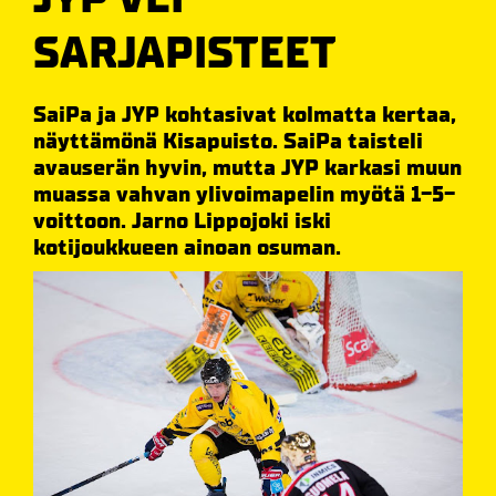
SARJAPISTEET
SaiPa ja JYP kohtasivat kolmatta kertaa,
näyttämönä Kisapuisto. SaiPa taisteli
avauserän hyvin, mutta JYP karkasi muun
muassa vahvan ylivoimapelin myötä 1-5-
voittoon. Jarno Lippojoki iski
kotijoukkueen ainoan osuman.