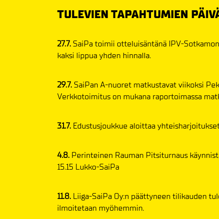
TULEVIEN TAPAHTUMIEN PÄIV
27.7.
SaiPa toimii otteluisäntänä IPV-Sotkamon 
kaksi lippua yhden hinnalla.
29.7.
SaiPan A-nuoret matkustavat viikoksi Peki
Verkkotoimitus on mukana raportoimassa matk
31.7.
Edustusjoukkue aloittaa yhteisharjoitukset 
4.8.
Perinteinen Rauman Pitsiturnaus käynnistää
15.15 Lukko-SaiPa
11.8.
Liiga-SaiPa Oy:n päättyneen tilikauden tul
ilmoitetaan myöhemmin.