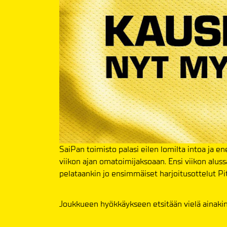
SaiPan toimisto palasi eilen lomilta intoa ja e
viikon ajan omatoimijaksoaan. Ensi viikon alussa
pelataankin jo ensimmäiset harjoitusottelut Pi
Joukkueen hyökkäykseen etsitään vielä ainakin 