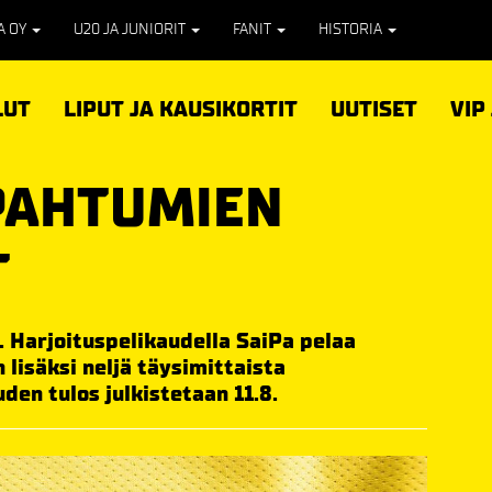
PA OY
U20 JA JUNIORIT
FANIT
HISTORIA
LUT
LIPUT JA KAUSIKORTIT
UUTISET
VIP
PAHTUMIEN
T
. Harjoituspelikaudella SaiPa pelaa
 lisäksi neljä täysimittaista
den tulos julkistetaan 11.8.