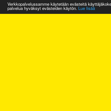
Verkkopalvelussamme käytetään evästeitä käyttäjäkok
palvelua hyväksyt evästeiden käytön.
Lue lisää