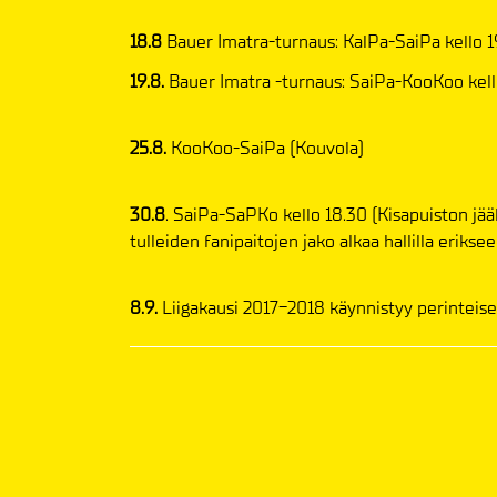
18.8
Bauer Imatra-turnaus: KalPa-SaiPa kello 1
19.8.
Bauer Imatra -turnaus: SaiPa-KooKoo kell
25.8.
KooKoo-SaiPa (Kouvola)
30.8
. SaiPa-SaPKo kello 18.30 (Kisapuiston jää
tulleiden fanipaitojen jako alkaa hallilla eriksee
8.9.
Liigakausi 2017-2018 käynnistyy perinteise