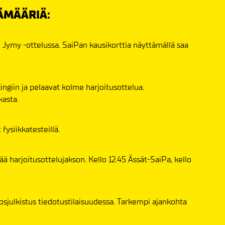
ÄMÄÄRIÄ:
Jymy -ottelussa. SaiPan kausikorttia näyttämällä saa
ngiin ja pelaavat kolme harjoitusottelua.
asta.
fysiikkatesteillä.
 harjoitusottelujakson. Kello 12.45 Ässät-SaiPa, kello
osjulkistus tiedotustilaisuudessa. Tarkempi ajankohta