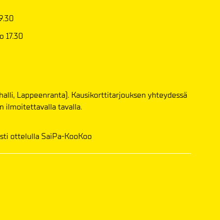
9.30
o 17.30
halli, Lappeenranta). Kausikorttitarjouksen yhteydessä
n ilmoitettavalla tavalla.
sti ottelulla SaiPa-KooKoo