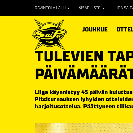
RAVINTOLA LALLI
KISAPUISTO
LIIGA SAI
JOUKKUE
OTTE
TULEVIEN TA
PÄIVÄMÄÄRÄ
Liiga käynnistyy 45 päivän kuluttua
Pitsiturnauksen lyhyiden otteluiden
harjoitusottelua. Päättyneen tilikau