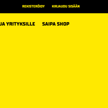
REKISTERÖIDY
KIRJAUDU SISÄÄN
 JA YRITYKSILLE
SAIPA SHOP