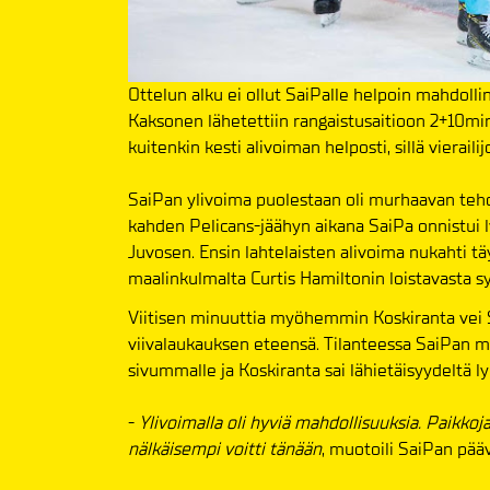
Ottelun alku ei ollut SaiPalle helpoin mahdolli
Kaksonen lähetettiin rangaistusaitioon 2+10mi
kuitenkin kesti alivoiman helposti, sillä vierail
SaiPan ylivoima puolestaan oli murhaavan teho
kahden Pelicans-jäähyn aikana SaiPa onnistui 
Juvosen. Ensin lahtelaisten alivoima nukahti täy
maalinkulmalta Curtis Hamiltonin loistavasta s
Viitisen minuuttia myöhemmin Koskiranta vei 
viivalaukauksen eteensä. Tilanteessa SaiPan ma
sivummalle ja Koskiranta sai lähietäisyydeltä l
-
Ylivoimalla oli hyviä mahdollisuuksia. Paikkoja
nälkäisempi voitti tänään
, muotoili SaiPan pää