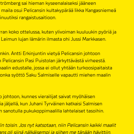
m Strömberg sai hieman kyseenalaiseksi jääneen
 maila osui Pelicansin kultakypärää Iikka Kangasniemeä
inuutiksi rangaistusaitioon.
rran koko ottelussa, kuten ylivoiman kuuluukin pyöriä ja
a Leimun lujan lämärin ilmasta ohi Jussi Markkasen.
kin. Antti Erkinjuntin vietyä Pelicansin johtoon
 Pelicansin Pasi Puistolan järkyttävästä virheestä.
lin edustalle, jossa ei ollut yhtään turkoosipaitaista
 jonka syöttö Saku Salmiselle vapautti miehen maalin
jo johtoon, kunnes vierailijat saivat myöhäisen
tia jäljellä, kun Juhani Tyrväinen katkaisi Salmisen
n sanotulla pukukoppimaalilla lahtelaiset tasoihin.
toisin. Jos nyt katsotaan, niin Pelicansin kaikki maalit
ns oli siinä nälkäisempi ja siihen me tänään hävittiin.