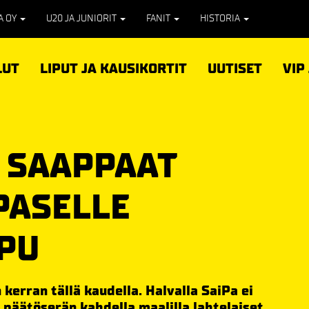
PA OY
U20 JA JUNIORIT
FANIT
HISTORIA
LUT
LIPUT JA KAUSIKORTIT
UUTISET
VIP
I SAAPPAAT
PASELLE
PU
 kerran tällä kaudella. Halvalla SaiPa ei
 päätöserän kahdella maalilla lahtelaiset