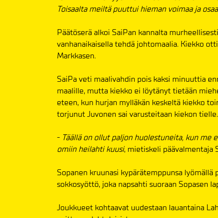
Toisaalta meiltä puuttui hieman voimaa ja os
Päätöserä alkoi SaiPan kannalta murheellisesti,
vanhanaikaisella tehdä johtomaalia. Kiekko ott
Markkasen.
SaiPa veti maalivahdin pois kaksi minuuttia en
maalille, mutta kiekko ei löytänyt tietään mieh
eteen, kun hurjan mylläkän keskeltä kiekko toi
torjunut Juvonen sai varusteitaan kiekon tielle.
-
Täällä on ollut paljon huolestuneita, kun me e
omiin heilahti kuusi
, mietiskeli päävalmentaja
Sopanen kruunasi kypärätemppunsa lyömällä pä
sokkosyöttö, joka napsahti suoraan Sopasen la
Joukkueet kohtaavat uudestaan lauantaina Lah