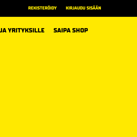
REKISTERÖIDY
KIRJAUDU SISÄÄN
 JA YRITYKSILLE
SAIPA SHOP