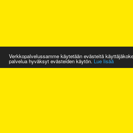
Verkkopalvelussamme käytetään evästeitä käyttäjäkok
palvelua hyväksyt evästeiden käytön.
Lue lisää