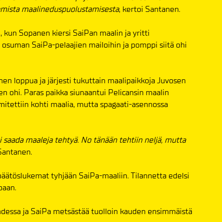
aamista maalineduspuolustamisesta
, kertoi Santanen.
 kun Sopanen kiersi SaiPan maalin ja yritti
i osuman SaiPa-pelaajien mailoihin ja pomppi siitä ohi
nen loppua ja järjesti tukuttain maalipaikkoja Juvosen
en ohi. Paras paikka siunaantui Pelicansin maalin
mitettiin kohti maalia, mutta spagaati-asennossa
i saada maaleja tehtyä. No tänään tehtiin neljä, mutta
 Santanen.
ätöslukemat tyhjään SaiPa-maaliin. Tilannetta edelsi
paan.
dessa ja SaiPa metsästää tuolloin kauden ensimmäistä