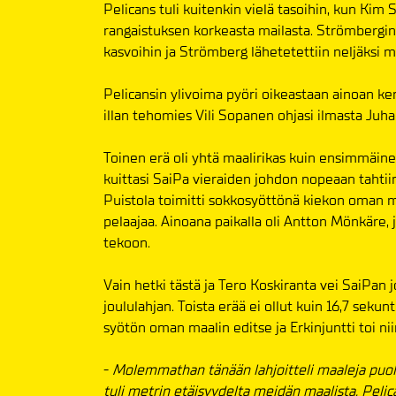
Pelicans tuli kuitenkin vielä tasoihin, kun Ki
rangaistuksen korkeasta mailasta. Strömbergin
kasvoihin ja Strömberg lähetetettiin neljäksi m
Pelicansin ylivoima pyöri oikeastaan ainoan ke
illan tehomies Vili Sopanen ohjasi ilmasta Juh
Toinen erä oli yhtä maalirikas kuin ensimmäinen
kuittasi SaiPa vieraiden johdon nopeaan tahtiin
Puistola toimitti sokkosyöttönä kiekon oman maa
pelaajaa. Ainoana paikalla oli Antton Mönkäre,
tekoon.
Vain hetki tästä ja Tero Koskiranta vei SaiPan 
joululahjan. Toista erää ei ollut kuin 16,7 sekun
syötön oman maalin editse ja Erkinjuntti toi nii
-
Molemmathan tänään lahjoitteli maaleja puolin 
tuli metrin etäisyydelta meidän maalista. Pelica