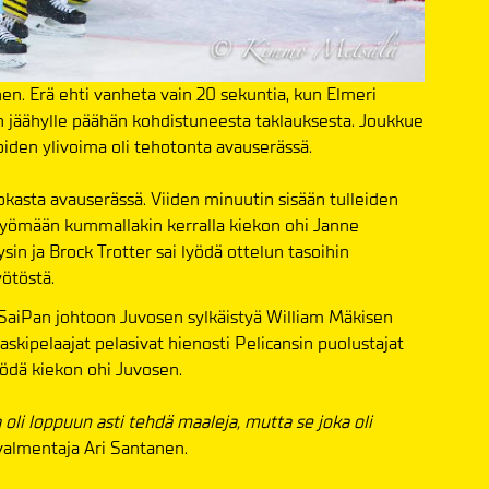
nen. Erä ehti vanheta vain 20 sekuntia, kun Elmeri
n jäähylle päähän kohdistuneesta taklauksesta. Joukkue
ijoiden ylivoima oli tehotonta avauserässä.
kasta avauserässä. Viiden minuutin sisään tulleiden
lyömään kummallakin kerralla kiekon ohi Janne
sin ja Brock Trotter sai lyödä ottelun tasoihin
yötöstä.
SaiPan johtoon Juvosen sylkäistyä William Mäkisen
skipelaajat pelasivat hienosti Pelicansin puolustajat
yödä kiekon ohi Juvosen.
 oli loppuun asti tehdä maaleja, mutta se joka oli
valmentaja Ari Santanen.