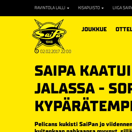
RAVINTOLA LALLI
KISAPUISTO
LIIGA SAI
JOUKKUE
OTTE
02.02.2017 22:00
SAIPA KAATU
JALASSA - SO
KYPÄRÄTEMP
Pelicans kukisti SaiPan jo viidennen
kuitenkaan nahkaansa myynyt, sillä