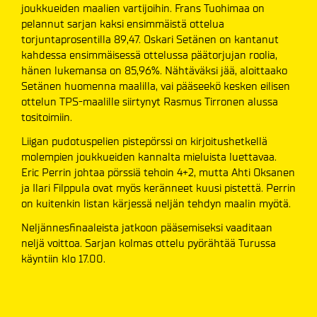
joukkueiden maalien vartijoihin. Frans Tuohimaa on
pelannut sarjan kaksi ensimmäistä ottelua
torjuntaprosentilla 89,47. Oskari Setänen on kantanut
kahdessa ensimmäisessä ottelussa päätorjujan roolia,
hänen lukemansa on 85,96%. Nähtäväksi jää, aloittaako
Setänen huomenna maalilla, vai pääseekö kesken eilisen
ottelun TPS-maalille siirtynyt Rasmus Tirronen alussa
tositoimiin.
Liigan pudotuspelien pistepörssi on kirjoitushetkellä
molempien joukkueiden kannalta mieluista luettavaa.
Eric Perrin johtaa pörssiä tehoin 4+2, mutta Ahti Oksanen
ja Ilari Filppula ovat myös keränneet kuusi pistettä. Perrin
on kuitenkin listan kärjessä neljän tehdyn maalin myötä.
Neljännesfinaaleista jatkoon pääsemiseksi vaaditaan
neljä voittoa. Sarjan kolmas ottelu pyörähtää Turussa
käyntiin klo 17.00.