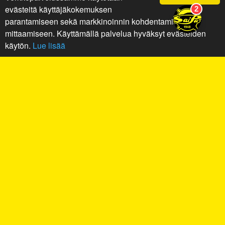
evästeitä käyttäjäkokemuksen
parantamiseen sekä markkinoinnin kohdentamiseen ja
mittaamiseen. Käyttämällä palvelua hyväksyt evästeiden
käytön.
Lue lisää