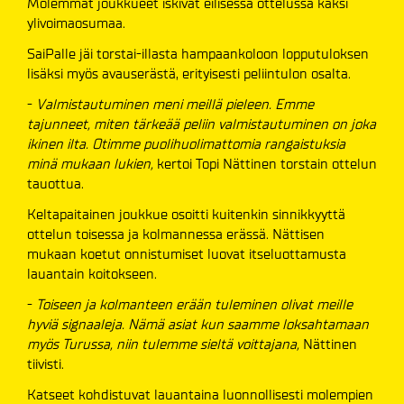
Molemmat joukkueet iskivät eilisessä ottelussa kaksi
ylivoimaosumaa.
SaiPalle jäi torstai-illasta hampaankoloon lopputuloksen
lisäksi myös avauserästä, erityisesti peliintulon osalta.
-
Valmistautuminen meni meillä pieleen. Emme
tajunneet, miten tärkeää peliin valmistautuminen on joka
ikinen ilta. Otimme puolihuolimattomia rangaistuksia
minä mukaan lukien,
kertoi Topi Nättinen torstain ottelun
tauottua.
Keltapaitainen joukkue osoitti kuitenkin sinnikkyyttä
ottelun toisessa ja kolmannessa erässä. Nättisen
mukaan koetut onnistumiset luovat itseluottamusta
lauantain koitokseen.
-
Toiseen ja kolmanteen erään tuleminen olivat meille
hyviä signaaleja. Nämä asiat kun saamme loksahtamaan
myös Turussa, niin tulemme sieltä voittajana,
Nättinen
tiivisti.
Katseet kohdistuvat lauantaina luonnollisesti molempien