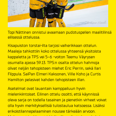
Topi Nättinen onnistui avaamaan pudotuspelien maalitilinsä
eilisessä ottelussa.
Kisapuiston torstai-ilta tarjosi vaiherikkaan ottelun.
Maaleja tahkottiin koko ottelussa yhteensä yksitoista
kappaletta ja TPS vei 5–6 -voiton Teemu Väyrysen
osumalla ajassa 59.13. TPS:n osalta ottelun hahmoja
olivat neljän tehopisteen miehet Eric Perrin, sekä Ilari
Filppula. SaiPan Elmeri Kaksonen, Ville Koho ja Curtis
Hamilton pelasivat kahden tehopisteen illan.
Asetelmat ovat lauantain kamppailuun hyvin
mielenkiintoiset. Eilinen ottelu osoitti, että käynnissä
oleva sarja on todella tasainen ja pienetkin virheet voivat
olla hyvin merkityksellisiä tulostaulua katsoessa. Lisäksi
erikoistilannepelaaminen nousee tärkeään arvoon.