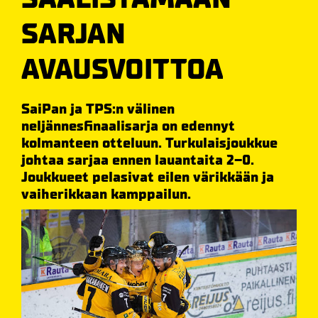
SARJAN
AVAUSVOITTOA
SaiPan ja TPS:n välinen
neljännesfinaalisarja on edennyt
kolmanteen otteluun. Turkulaisjoukkue
johtaa sarjaa ennen lauantaita 2–0.
Joukkueet pelasivat eilen värikkään ja
vaiherikkaan kamppailun.