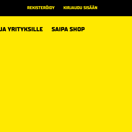
REKISTERÖIDY
KIRJAUDU SISÄÄN
 JA YRITYKSILLE
SAIPA SHOP