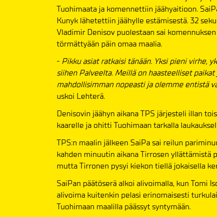
Tuohimaata ja komennettiin jäähyaitioon. SaiPa
Kunyk lähetettiin jäähylle estämisestä. 32 se
Vladimir Denisov puolestaan sai komennuksen j
törmättyään päin omaa maalia.
-
Pikku asiat ratkaisi tänään. Yksi pieni virhe, 
siihen Palveelta. Meillä on haasteelliset paik
mahdollisimman nopeasti ja olemme entistä vah
uskoi Lehterä.
Denisovin jäähyn aikana TPS järjesteli illan to
kaarelle ja ohitti Tuohimaan tarkalla laukaukse
TPS:n maalin jälkeen SaiPa sai reilun parimin
kahden minuutin aikana Tirrosen yllättämistä pä
mutta Tirronen pysyi kiekon tiellä jokaisella ker
SaiPan päätöserä alkoi alivoimalla, kun Tomi I
alivoima kuitenkin pelasi erinomaisesti turkul
Tuohimaan maalilla päässyt syntymään.