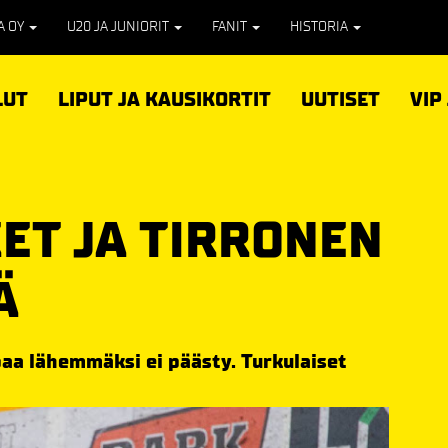
PA OY
U20 JA JUNIORIT
FANIT
HISTORIA
LUT
LIPUT JA KAUSIKORTIT
UUTISET
VIP
ET JA TIRRONEN
Ä
paa lähemmäksi ei päästy. Turkulaiset