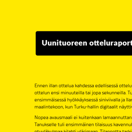
Ennen illan ottelua kahdessa edellisessä ottel
ottelun ensi minuuteilla tai jopa sekunneilla. 
ensimmäisessä hyökkäyksessä siniviivalla ja Il
maalintekoon, kun Turku-hallin digitaalit näyttiv
Nopea avausmaali ei kuitenkaan lamaannuttanu
Tanukselle tuli ensimmäinen tilaisuus kavenn
etuyläkulmaa kilahti ylärimaan. Tilannetta tark