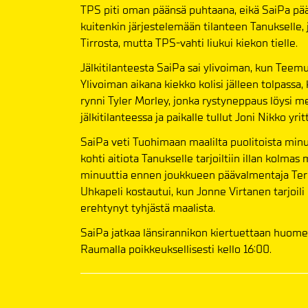
TPS piti oman päänsä puhtaana, eikä SaiPa pääss
kuitenkin järjestelemään tilanteen Tanukselle, 
Tirrosta, mutta TPS-vahti liukui kiekon tielle.
Jälkitilanteesta SaiPa sai ylivoiman, kun Teem
Ylivoiman aikana kiekko kolisi jälleen tolpas
rynni Tyler Morley, jonka rystyneppaus löysi me
jälkitilanteessa ja paikalle tullut Joni Nikko yr
SaiPa veti Tuohimaan maalilta puolitoista minu
kohti aitiota Tanukselle tarjoiltiin illan kolmas
minuuttia ennen joukkueen päävalmentaja Tero L
Uhkapeli kostautui, kun Jonne Virtanen tarjoili 
erehtynyt tyhjästä maalista.
SaiPa jatkaa länsirannikon kiertuettaan huom
Raumalla poikkeuksellisesti kello 16:00.