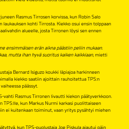
torjuneen Rasmus Tirrosen korvissa, kun Robin Salo
än laukauksen kohti Tirrosta. Kiekko osui ensin tolppaan
aalivahdin alueelle, josta Tirronen löysi sen ennen
 me ensimmäisen erän aikna päästiin peliin mukaan.
aa, mutta ihan hyvä suoritus kaiken kaikkiaan
, mietti
lustaja Bernard Isiguzo koukki läpiajoa harkinneen
imalla kiekko saatiin ajoittain rauhoitettua TPS:n
 vaiheessa päässyt.
PS-vahti Rasmus Tirronen livautti kiekon päätyverkkoon.
in TPS:lle, kun Markus Nurmi karkasi puolittaiseen
in ei kuitenkaan toiminut, vaan yritys pysähtyi miehen
päätyttyä, kun TPS-puolustaja Joe Piskula ajautui päin