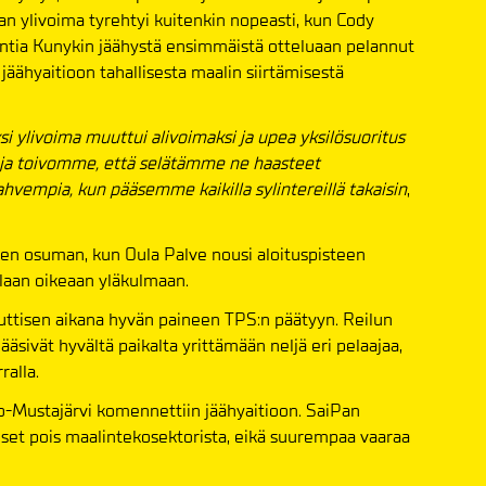
n ylivoima tyrehtyi kuitenkin nopeasti, kun Cody
kuntia Kunykin jäähystä ensimmäistä otteluaan pelannut
äähyaitioon tahallisesta maalin siirtämisestä
yksi ylivoima muuttui alivoimaksi ja upea yksilösuoritus
at ja toivomme, että selätämme ne haasteet
vempia, kun pääsemme kaikilla sylintereillä takaisin
,
isen osuman, kun Oula Palve nousi aloituspisteen
llaan oikeaan yläkulmaan.
uuttisen aikana hyvän paineen TPS:n päätyyn. Reilun
äsivät hyvältä paikalta yrittämään neljä eri pelaajaa,
ralla.
so-Mustajärvi komennettiin jäähyaitioon. SaiPan
aiset pois maalintekosektorista, eikä suurempaa vaaraa