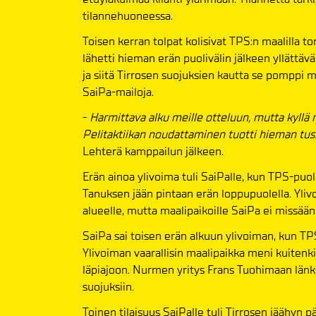
tilannehuoneessa.
Toisen kerran tolpat kolisivat TPS:n maalilla 
lähetti hieman erän puolivälin jälkeen yllättäv
ja siitä Tirrosen suojuksien kautta se pomppi m
SaiPa-mailoja.
-
Harmittava alku meille otteluun, mutta kyllä
Pelitaktiikan noudattaminen tuotti hieman tusk
Lehterä kamppailun jälkeen.
Erän ainoa ylivoima tuli SaiPalle, kun TPS-puo
Tanuksen jään pintaan erän loppupuolella. Ylivo
alueelle, mutta maalipaikoille SaiPa ei missään
SaiPa sai toisen erän alkuun ylivoiman, kun T
Ylivoiman vaarallisin maalipaikka meni kuitenk
läpiajoon. Nurmen yritys Frans Tuohimaan länki
suojuksiin.
Toinen tilaisuus SaiPalle tuli Tirrosen jäähyn 