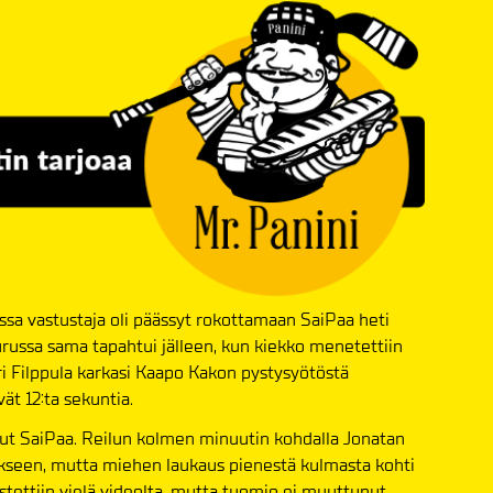
ussa vastustaja oli päässyt rokottamaan SaiPaa heti
Turussa sama tapahtui jälleen, kun kiekko menetettiin
ari Filppula karkasi Kaapo Kakon pystysyötöstä
ät 12:ta sekuntia.
t SaiPaa. Reilun kolmen minuutin kohdalla Jonatan
ukseen, mutta miehen laukaus pienestä kulmasta kohti
istettiin vielä videolta, mutta tuomio ei muuttunut