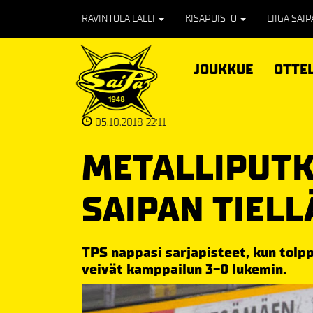
RAVINTOLA LALLI
KISAPUISTO
LIIGA SAI
JOUKKUE
OTTE
05.10.2018 22:11
METALLIPUTK
SAIPAN TIELL
TPS nappasi sarjapisteet, kun tolp
veivät kamppailun 3-0 lukemin.