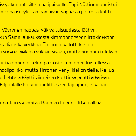
yt kunnollisille maalipaikoille. Topi Nättinen onnistui
joka pääsi tykittämään aivan vapaasta paikasta kohti
u Väyrynen nappasi väkivaltaisuudesta jäähyn.
sa, kun Salon laukauksesta kimmonneeseen irtokiekkoon
tallia, eikä verkkoa. Tirronen kadotti kiekon
itti survoa kiekkoa väkisin sisään, mutta huonoin tuloksin.
uttia ennen ottelun päätöstä ja miehen luistellessa
 maalipaikka, mutta Tirronen venyi kiekon tielle. Reilua
ehterä käytti viimeisen korttinsa ja otti aikalisän.
Filppulalle kiekon puolittaiseen läpiajoon, eikä hän
enna, kun se kohtaa Rauman Lukon. Ottelu alkaa