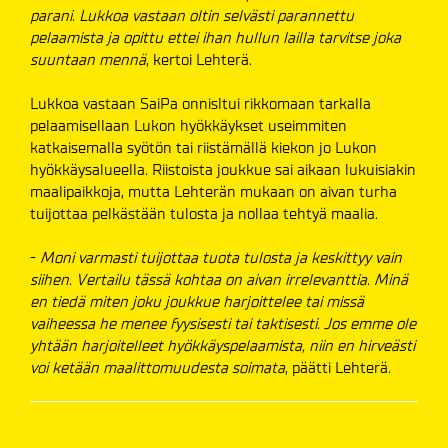
parani. Lukkoa vastaan oltin selvästi parannettu
pelaamista ja opittu ettei ihan hullun lailla tarvitse joka
suuntaan mennä
, kertoi Lehterä.
Lukkoa vastaan SaiPa onnisltui rikkomaan tarkalla
pelaamisellaan Lukon hyökkäykset useimmiten
katkaisemalla syötön tai riistämällä kiekon jo Lukon
hyökkäysalueella. Riistoista joukkue sai aikaan lukuisiakin
maalipaikkoja, mutta Lehterän mukaan on aivan turha
tuijottaa pelkästään tulosta ja nollaa tehtyä maalia.
-
Moni varmasti tuijottaa tuota tulosta ja keskittyy vain
siihen. Vertailu tässä kohtaa on aivan irrelevanttia. Minä
en tiedä miten joku joukkue harjoittelee tai missä
vaiheessa he menee fyysisesti tai taktisesti. Jos emme ole
yhtään harjoitelleet hyökkäyspelaamista, niin en hirveästi
voi ketään maalittomuudesta soimata
, päätti Lehterä.