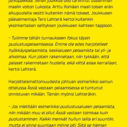
jatkopaikkaa. Siihen joukkue olisi tarvinnut useamman
maalin voiton Lukosta. Arttu Ilomäen maali toisen erän
alkupuolella vesitti kuitenkin nämä toiveet. Joukkueen
päävalmentaja Tero Lehterä kertoi kuitenkin
yksinkertaisen selityksen joukkueen kahteen tappioon.
-
Tulimme tähän turnaukseen fokus täysin
puolustuspelaamisessa. Emme ole edes harjotelleet
hyökkäyspelaamista, keskialueen pelaamista tai yli- ja
alivoimaa. Kun jotain rakennetaan, niin tykkään, että
palaset rakennetaan huolella, eikä viittä asiaa kerrallaan
,
kertoi Lehterä.
Harjoittelemattomuudesta johtuen esimerkiksi aamun
ottelussa Ässiä vastaan pelaamisessa ei tuntunut
onnistuvan mikään. Tämän myönsi Lehteräkin.
-
Jos mietitään esimerkiksi puolustusalueen pelaamista,
niin mikään muu ei ollut Ässiä vastaan toimivaa kuin
puolustaminen. Kaikki menivät hullun lailla eri suuntiin,
mutta ei sinne suuntaan minne piti. Siitä se hieman