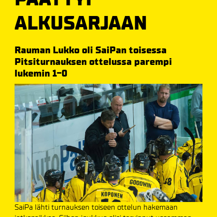
ALKUSARJAAN
Rauman Lukko oli SaiPan toisessa
Pitsiturnauksen ottelussa parempi
lukemin 1-0
SaiPa lähti turnauksen toiseen ottelun hakemaan