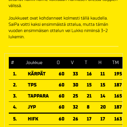
välissä.
Joukkueet ovat kohdanneet kolmesti tällä kaudella.
SaiPa voitti kaksi ensimmäistä ottelua, mutta tämän
vuoden ensimmäisen ottelun vei Lukko nimiinsä 3-2
lukemin.
#
Joukkue
O
V
T
H
TM
1.
KÄRPÄT
60
33
16
11
195
2.
TPS
60
30
15
15
187
3.
TAPPARA
60
25
21
14
165
4.
JYP
60
32
8
20
187
5.
HIFK
60
26
17
17
163