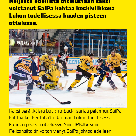
Neljästä edellistä ottelustaan kaksi
voittanut SaiPa kohtaa keskiviikkona
Lukon todellisessa kuuden pisteen
ottelussa.
Kaksi peräkkäistä back-to-back -sarjaa pelannut SaiPa
kohtaa kotikentällään Rauman Lukon todellisessa
kuuden pisteen ottelussa. Niin HPK:lta kuin
Pelicansiltakin voiton vienyt SaiPa jahtaa edelleen