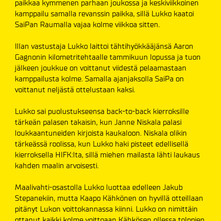
paikkaa kymmenen parhaan joukossa ja keskiviikkoinen
kamppailu samalla revanssin paikka, sillä Lukko kaatoi
SaiPan Raumalla vajaa kolme viikkoa sitten.
Illan vastustaja Lukko laittoi tähtihyökkääjänsä Aaron
Gagnonin kilometritehtaalle tammikuun lopussa ja tuon
jälkeen joukkue on voittanut viidestä pelaamastaan
kamppailusta kolme. Samalla ajanjaksolla SaiPa on
voittanut neljästä ottelustaan kaksi.
Lukko sai puolustukseensa back-to-back kierroksille
tärkeän palasen takaisin, kun Janne Niskala palasi
loukkaantuneiden kirjoista kaukaloon. Niskala olikin
tärkeässä roolissa, kun Lukko haki pisteet edellisellä
kierroksella HIFK:lta, sillä miehen mailasta lähti laukaus
kahden maalin arvoisesti.
Maalivahti-osastolla Lukko luottaa edelleen Jakub
Stepanekiin, mutta Kaapo Kähkönen on hyvillä otteillaan
pitänyt Lukon voittokannassa kiinni. Lukko on nimittäin
ottanut kaikki kolme voittoaan Kähkösen ollessa tolppien