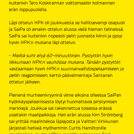
kuitenkin Tero Koskirannan voittomaaliin kolmannen
erän loppupuolella.
Läpi ottelun HPK oli joukkueista se hallitsevampi osapuoli
ja SaiPa oli ainakin ottelun alussa vielä hieman telineissä.
SaiPa sai kuitenkin nopeasti pelin juonesta kiinni ja pysyi
hyvin HPK:n mukana läpi ottelun.
-
Meiltä suht ehjä 60-minuuttinen. Pystyttiin hyvin
liikkumaan HPK:n vauhdissa mukana. Tänään pystyttiin
vastaamaan hyvin HPK:n suunnanvaihdospelaamiseen ja
peliin reagoimiseen
, kertoi päävalmentaja Santanen
ottelun jälkeen.
Pienenä murheenkryyninä viime aikoina olleessa SaiPan
hyökkäyspelaamisesta löytyi huomattavia piristymisen
merkkejä. Joukkue sai rakennettua toisessa erässä
useitakin maalipaikkoja. Heti erän alussa Kim Strömberg
sai yrittää maalintekoa läpiajosta ja Valtteri Virkkunen
järjesteli hetkeä myöhemmin Curtis Hamiltonille