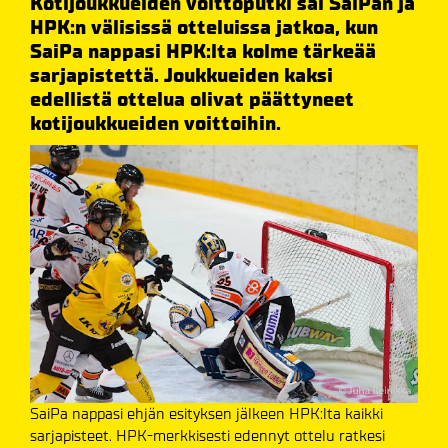
Kotijoukkueiden voittoputki sai SaiPan ja
HPK:n välisissä otteluissa jatkoa, kun
SaiPa nappasi HPK:lta kolme tärkeää
sarjapistettä. Joukkueiden kaksi
edellistä ottelua olivat päättyneet
kotijoukkueiden voittoihin.
SaiPa nappasi ehjän esityksen jälkeen HPK:lta kaikki
sarjapisteet. HPK-merkkisesti edennyt ottelu ratkesi