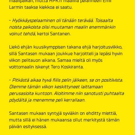
maalipaikan, mutta HPK:n maalilla pelanneen Emil
Larmin taakse kiekkoa ei saatu.
-
Hyökkäyspelaaminen oli tänään terävää. Toisaalta
noista paikoista olisi muutaman maalin enemmänkin
voinut tehdä
, kertoi Santanen.
Liekö ehjän kuusikymppisen takana ehjä harjoitusviikko,
sillä Santasen mukaan joukkue harjoitteli ja lepäsi hyvin
viikon pelitauon aikana. Samaa mieltä oli myös
voittomaalin iskenyt Tero Koskiranta.
-
Pitkästä aikaa hyvä fiilis pelin jälkeen, se on positiivista.
Olemme tämän viikon keskittyneet laittamaan
perusasioita kuntoon. Aloitimme niin sanotusti puhtaalta
pöydältä ja menemme peli kerrallaan.
Santasen mukaan syntyjä syviäkin on ehditty miettiä,
mutta sillä ei hänen mukaansa ollut merkitystä tämän
päivän esityksessä.