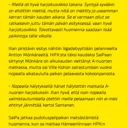
-
Meillä oli hyvä harjoitusviikko takana. Syntyjä syviäkin
on ehdittiin miettiä, mutta niitä on mietitty jo useamman
kerran tämän kauden aikana. Se ei varmaan ollut se
ratkaisevin juttu tämän päivän esityksessä, vaan hyvä
harjoitusviikko. Toivottavasti huomenna saadaan lisää
palkintoja tälle viikolle.
Illan piristävin esitys nähtiin liigadebyyttiään pelanneelta
Antton Mönkäreeltä. HIFK:sta täksi kaudeksi SaiPaan
siirtynyt Mönkäre on alkukauden viettänyt A-nuorten
matkassa, mutta sai Ville Kohon sairastumisen vuoksi
nopealla aikataululla paikan pelaavasta kokoonpanosta.
-
Nopealla hälytyksellä hänet hälytettiin matkalla A-
nuorien harjoituksiin. Ihan hyvä, että noin nopealla
valmistautumisella otettiin meille pelaamaan niin ei mies
ehtinyt jännittää
, kertoi Santanen.
SaiPa jatkaa pudotuspelipaikan metsästämistä
huomenna, kun se matkaa Hämeenlinnaan HPK:n