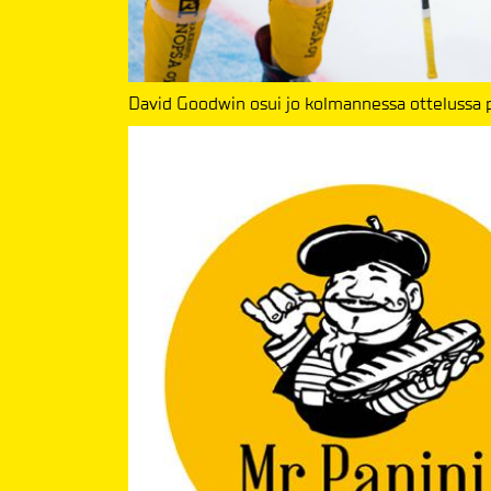
David Goodwin osui jo kolmannessa ottelussa 