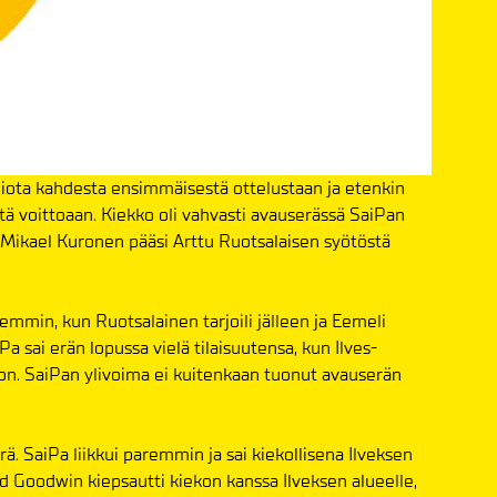
ppiota kahdesta ensimmäisestä ottelustaan ja etenkin
tä voittoaan. Kiekko oli vahvasti avauserässä SaiPan
n Mikael Kuronen pääsi Arttu Ruotsalaisen syötöstä
min, kun Ruotsalainen tarjoili jälleen ja Eemeli
a sai erän lopussa vielä tilaisuutensa, kun Ilves-
oon. SaiPan ylivoima ei kuitenkaan tuonut avauserän
ä. SaiPa liikkui paremmin ja sai kiekollisena Ilveksen
vid Goodwin kiepsautti kiekon kanssa Ilveksen alueelle,