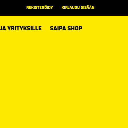
REKISTERÖIDY
KIRJAUDU SISÄÄN
 JA YRITYKSILLE
SAIPA SHOP