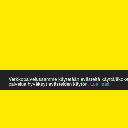
Verkkopalvelussamme käytetään evästeitä käyttäjäkok
palvelua hyväksyt evästeiden käytön.
Lue lisää