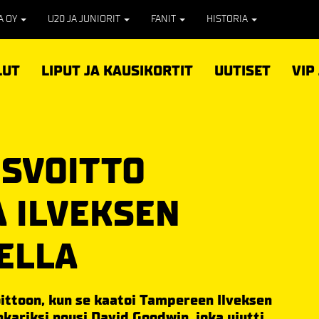
PA OY
U20 JA JUNIORIT
FANIT
HISTORIA
LUT
LIPUT JA KAUSIKORTIT
UUTISET
VIP
SVOITTO
 ILVEKSEN
ELLA
ittoon, kun se kaatoi Tampereen Ilveksen
nkariksi nousi David Goodwin, joka ujutti