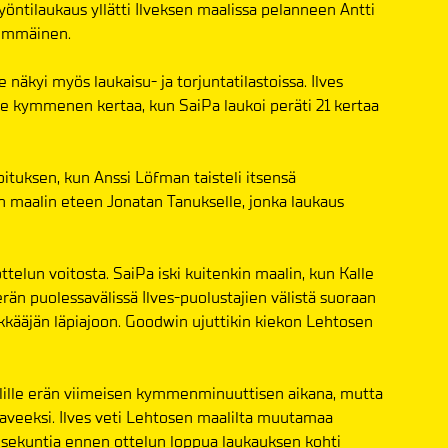
lyöntilaukaus yllätti Ilveksen maalissa pelanneen Antti
simmäinen.
 näkyi myös laukaisu- ja torjuntatilastoissa. Ilves
le kymmenen kertaa, kun SaiPa laukoi peräti 21 kertaa
oituksen, kun Anssi Löfman taisteli itsensä
 maalin eteen Jonatan Tanukselle, jonka laukaus
telun voitosta. SaiPa iski kuitenkin maalin, kun Kalle
än puolessavälissä Ilves-puolustajien välistä suoraan
kääjän läpiajoon. Goodwin ujuttikin kiekon Lehtosen
alille erän viimeisen kymmenminuuttisen aikana, mutta
aaveeksi. Ilves veti Lehtosen maalilta muutamaa
4 sekuntia ennen ottelun loppua laukauksen kohti