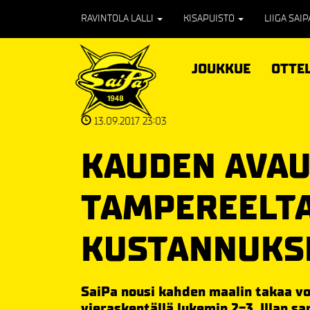
RAVINTOLA LALLI
KISAPUISTO
LIIGA SAI
JOUKKUE
OTTE
13.09.2017 23:03
KAUDEN AVAU
TAMPEREELTA
KUSTANNUKS
SaiPa nousi kahden maalin takaa vo
vieraskentällä lukemin 2-3. Illan sa