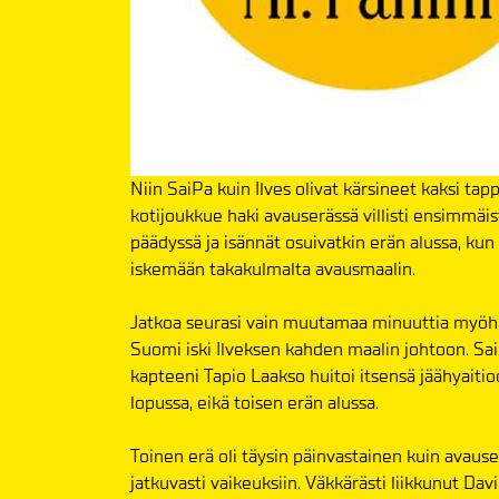
Niin SaiPa kuin Ilves olivat kärsineet kaksi ta
kotijoukkue haki avauserässä villisti ensimmäis
päädyssä ja isännät osuivatkin erän alussa, ku
iskemään takakulmalta avausmaalin.
Jatkoa seurasi vain muutamaa minuuttia myöhem
Suomi iski Ilveksen kahden maalin johtoon. SaiP
kapteeni Tapio Laakso huitoi itsensä jäähyaiti
lopussa, eikä toisen erän alussa.
Toinen erä oli täysin päinvastainen kuin avauser
jatkuvasti vaikeuksiin. Väkkärästi liikkunut Da