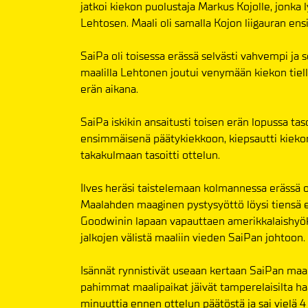
jatkoi kiekon puolustaja Markus Kojolle, jonka 
Lehtosen. Maali oli samalla Kojon liigauran en
SaiPa oli toisessa erässä selvästi vahvempi ja se
maalilla Lehtonen joutui venymään kiekon tiel
erän aikana.
SaiPa iskikin ansaitusti toisen erän lopussa tas
ensimmäisenä päätykiekkoon, kiepsautti kiekon
takakulmaan tasoitti ottelun.
Ilves heräsi taistelemaan kolmannessa erässä ot
Maalahden maaginen pystysyöttö löysi tiensä er
Goodwinin lapaan vapauttaen amerikkalaishyök
jalkojen välistä maaliin vieden SaiPan johtoon.
Isännät rynnistivät useaan kertaan SaiPan ma
pahimmat maalipaikat jäivät tamperelaisilta h
minuuttia ennen ottelun päätöstä ja sai vielä 