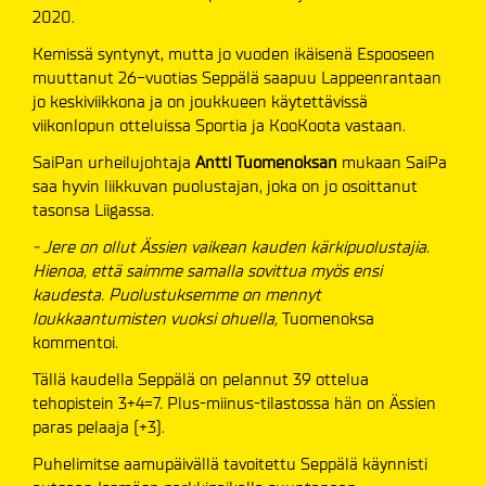
2020.
Kemissä syntynyt, mutta jo vuoden ikäisenä Espooseen
muuttanut 26-vuotias Seppälä saapuu Lappeenrantaan
jo keskiviikkona ja on joukkueen käytettävissä
viikonlopun otteluissa Sportia ja KooKoota vastaan.
SaiPan urheilujohtaja
Antti Tuomenoksan
mukaan SaiPa
saa hyvin liikkuvan puolustajan, joka on jo osoittanut
tasonsa Liigassa.
- Jere on ollut Ässien vaikean kauden kärkipuolustajia.
Hienoa, että saimme samalla sovittua myös ensi
kaudesta. Puolustuksemme on mennyt
loukkaantumisten vuoksi ohuella,
Tuomenoksa
kommentoi.
Tällä kaudella Seppälä on pelannut 39 ottelua
tehopistein 3+4=7. Plus-miinus-tilastossa hän on Ässien
paras pelaaja (+3).
Puhelimitse aamupäivällä tavoitettu Seppälä käynnisti