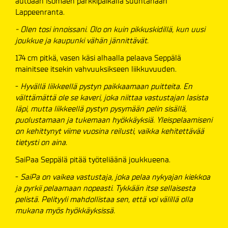
autoaan Isomäen parkkipaikalla suuntanaan
Lappeenranta.
- Olen tosi innoissani. Olo on kuin pikkuskidillä, kun uusi
joukkue ja kaupunki vähän jännittävät.
174 cm pitkä, vasen käsi alhaalla pelaava Seppälä
mainitsee itsekin vahvuuksikseen liikkuvuuden.
-
Hyvällä liikkeellä pystyn paikkaamaan puitteita. En
välttämättä ole se kaveri, joka niittaa vastustajan lasista
läpi, mutta liikkeellä pystyn pysymään pelin sisällä,
puolustamaan ja tukemaan hyökkäyksiä. Yleispelaamiseni
on kehittynyt viime vuosina reilusti, vaikka kehitettävää
tietysti on aina.
SaiPaa Seppälä pitää työteliäänä joukkueena.
-
SaiPa on vaikea vastustaja, joka pelaa nykyajan kiekkoa
ja pyrkii pelaamaan nopeasti. Tykkään itse sellaisesta
pelistä. Pelityyli mahdollistaa sen, että voi välillä olla
mukana myös hyökkäyksissä.