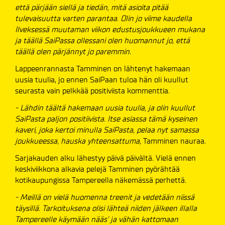
että pärjään siellä ja tiedän, mitä asioita pitää
tulevaisuutta varten parantaa. Olin jo viime kaudella
Ilveksessä muutaman viikon edustusjoukkueen mukana
ja täällä SaiPassa ollessani olen huomannut jo, että
täällä olen pärjännyt jo paremmin.
Lappeenrannasta Tamminen on lähtenyt hakemaan
uusia tuulia, jo ennen SaiPaan tuloa hän oli kuullut
seurasta vain pelkkää positiviista kommenttia.
- Lähdin täältä hakemaan uusia tuulia, ja olin kuullut
SaiPasta paljon positiivista. Itse asiassa tämä kyseinen
kaveri, joka kertoi minulla SaiPasta, pelaa nyt samassa
joukkueessa, hauska yhteensattuma,
Tamminen nauraa.
Sarjakauden alku lähestyy päivä päivältä. Vielä ennen
keskiviikkona alkavia pelejä Tamminen pyörähtää
kotikaupungissa Tampereella näkemässä perhettä.
- Meillä on vielä huomenna treenit ja vedetään niissä
täysillä. Tarkoituksena olisi lähteä niiden jälkeen illalla
Tampereelle käymään nääs' ja vähän kattomaan