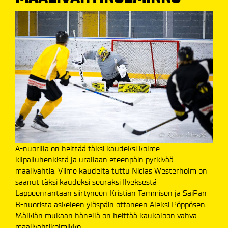
A-nuorilla on heittää täksi kaudeksi kolme
kilpailuhenkistä ja urallaan eteenpäin pyrkivää
maalivahtia. Viime kaudelta tuttu Niclas Westerholm on
saanut täksi kaudeksi seuraksi Ilveksestä
Lappeenrantaan siirtyneen Kristian Tammisen ja SaiPan
B-nuorista askeleen ylöspäin ottaneen Aleksi Pöppösen.
Mälkiän mukaan hänellä on heittää kaukaloon vahva
maalivahtikolmikko.