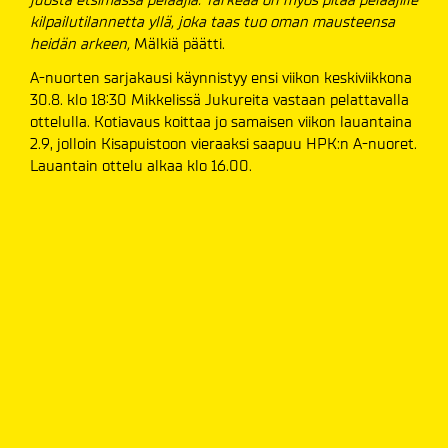
kilpailutilannetta yllä, joka taas tuo oman mausteensa
heidän arkeen,
Mälkiä päätti.
A-nuorten sarjakausi käynnistyy ensi viikon keskiviikkona
30.8. klo 18:30 Mikkelissä Jukureita vastaan pelattavalla
ottelulla. Kotiavaus koittaa jo samaisen viikon lauantaina
2.9, jolloin Kisapuistoon vieraaksi saapuu HPK:n A-nuoret.
Lauantain ottelu alkaa klo 16.00.