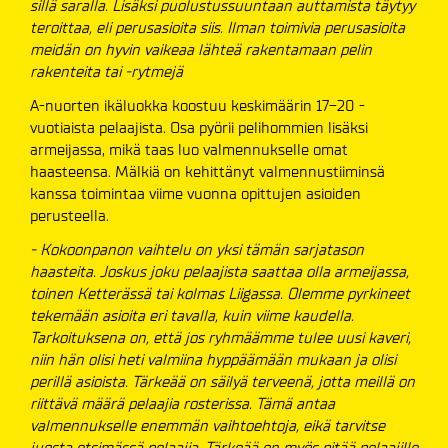
sillä saralla. Lisäksi puolustussuuntaan auttamista täytyy
teroittaa, eli perusasioita siis. Ilman toimivia perusasioita
meidän on hyvin vaikeaa lähteä rakentamaan pelin
rakenteita tai -rytmejä
A-nuorten ikäluokka koostuu keskimäärin 17-20 -
vuotiaista pelaajista. Osa pyörii pelihommien lisäksi
armeijassa, mikä taas luo valmennukselle omat
haasteensa. Mälkiä on kehittänyt valmennustiiminsä
kanssa toimintaa viime vuonna opittujen asioiden
perusteella.
- Kokoonpanon vaihtelu on yksi tämän sarjatason
haasteita. Joskus joku pelaajista saattaa olla armeijassa,
toinen Ketterässä tai kolmas Liigassa. Olemme pyrkineet
tekemään asioita eri tavalla, kuin viime kaudella.
Tarkoituksena on, että jos ryhmäämme tulee uusi kaveri,
niin hän olisi heti valmiina hyppäämään mukaan ja olisi
perillä asioista. Tärkeää on säilyä terveenä, jotta meillä on
riittävä määrä pelaajia rosterissa. Tämä antaa
valmennukselle enemmän vaihtoehtoja, eikä tarvitse
juosta etsimässä pelaajia. Tärkeää on myös pitää pelaajille