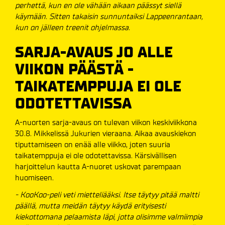
perhettä, kun en ole vähään aikaan päässyt siellä
käymään. Sitten takaisin sunnuntaiksi Lappeenrantaan,
kun on jälleen treenit ohjelmassa.
SARJA-AVAUS JO ALLE
VIIKON PÄÄSTÄ -
TAIKATEMPPUJA EI OLE
ODOTETTAVISSA
A-nuorten sarja-avaus on tulevan viikon keskiviikkona
30.8. Mikkelissä Jukurien vieraana. Aikaa avauskiekon
tiputtamiseen on enää alle viikko, joten suuria
taikatemppuja ei ole odotettavissa. Kärsivällisen
harjoittelun kautta A-nuoret uskovat parempaan
huomiseen.
- KooKoo-peli veti mietteliääksi. Itse täytyy pitää maltti
päällä, mutta meidän täytyy käydä erityisesti
kiekottomana pelaamista läpi, jotta olisimme valmiimpia