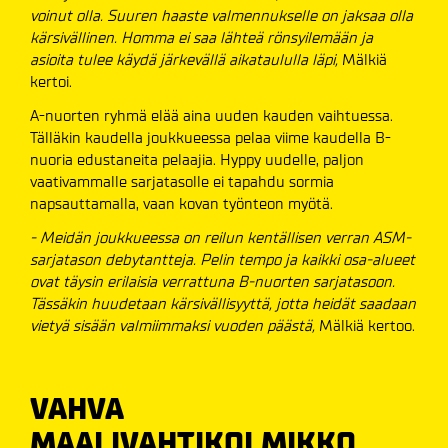
voinut olla. Suuren haaste valmennukselle on jaksaa olla
kärsivällinen. Homma ei saa lähteä rönsyilemään ja
asioita tulee käydä järkevällä aikataululla läpi,
Mälkiä
kertoi.
A-nuorten ryhmä elää aina uuden kauden vaihtuessa.
Tälläkin kaudella joukkueessa pelaa viime kaudella B-
nuoria edustaneita pelaajia. Hyppy uudelle, paljon
vaativammalle sarjatasolle ei tapahdu sormia
napsauttamalla, vaan kovan työnteon myötä.
- Meidän joukkueessa on reilun kentällisen verran ASM-
sarjatason debytantteja. Pelin tempo ja kaikki osa-alueet
ovat täysin erilaisia verrattuna B-nuorten sarjatasoon.
Tässäkin huudetaan kärsivällisyyttä, jotta heidät saadaan
vietyä sisään valmiimmaksi vuoden päästä,
Mälkiä kertoo.
VAHVA
MAALIVAHTIKOLMIKKO