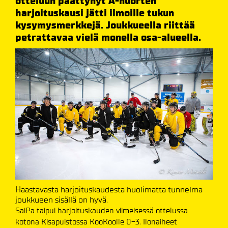
otteluun päättynyt A-nuorten
harjoituskausi jätti ilmoille tukun
kysymysmerkkejä. Joukkueella riittää
petrattavaa vielä monella osa-alueella.
Haastavasta harjoituskaudesta huolimatta tunnelma
joukkueen sisällä on hyvä.
SaiPa taipui harjoituskauden viimeisessä ottelussa
kotona Kisapuistossa KooKoolle 0-3. Ilonaiheet