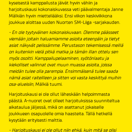
kyseisestä kamppailusta jäivät hyvin vähiin ja
harjoituskausi kokonaiskuvassa veti päävalmentaja Janne
Mälkiän hyvin mietteliääksi. Ensi viikon keskiviikkona
joukkue aloittaa uuden Nuorten SM-Liiga -sarjakauden.
- En ole tyytyväinen kokonaiskuvaan. Olemme päässeet
viemään joitain haluamiamme asioita eteenpäin ja tietyt
asiat näkyvät pelissämme. Perustason tekemisessä meillä
on kuitenkin vielä pitkä matka ja tämän illan ottelu sen
myös osoitti. Kamppailupelaaminen, syötönlaatu ja
kiekolliset valinnat ovat muun muassa asioita, joissa
meidän tulee olla parempia. Ensimmäisenä tulee saada
nämä asiat raiteilleen ja sitten voi vasta keskittyä muihin
osa-alueisiin,
Mälkiä tuumi.
Harjoituskausi ei ole ollut läheskään helpoimmasta
päästä. A-nuoret ovat olleet harjoituksissa suunniteltua
aikataulua jäljessä, mikä on asettanut jokaiselle
joukkueen osapuolelle omia haasteita. Tällä hetkellä
kysytään erityisesti malttia.
- Harjoituskausi ei ole ollut niin ehkä, kuin mitä se olisi