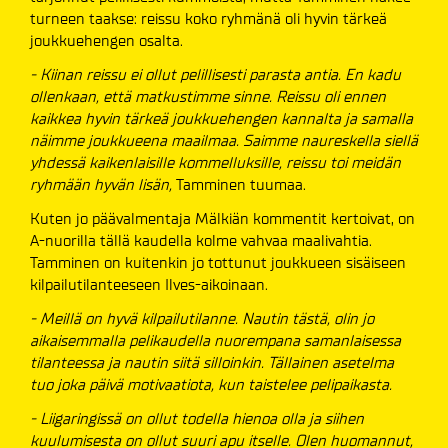
turneen taakse: reissu koko ryhmänä oli hyvin tärkeä
joukkuehengen osalta.
- Kiinan reissu ei ollut pelillisesti parasta antia. En kadu
ollenkaan, että matkustimme sinne. Reissu oli ennen
kaikkea hyvin tärkeä joukkuehengen kannalta ja samalla
näimme joukkueena maailmaa. Saimme naureskella siellä
yhdessä kaikenlaisille kommelluksille, reissu toi meidän
ryhmään hyvän lisän,
Tamminen tuumaa.
Kuten jo päävalmentaja Mälkiän kommentit kertoivat, on
A-nuorilla tällä kaudella kolme vahvaa maalivahtia.
Tamminen on kuitenkin jo tottunut joukkueen sisäiseen
kilpailutilanteeseen Ilves-aikoinaan.
- Meillä on hyvä kilpailutilanne. Nautin tästä, olin jo
aikaisemmalla pelikaudella nuorempana samanlaisessa
tilanteessa ja nautin siitä silloinkin. Tällainen asetelma
tuo joka päivä motivaatiota, kun taistelee pelipaikasta.
- Liigaringissä on ollut todella hienoa olla ja siihen
kuulumisesta on ollut suuri apu itselle. Olen huomannut,