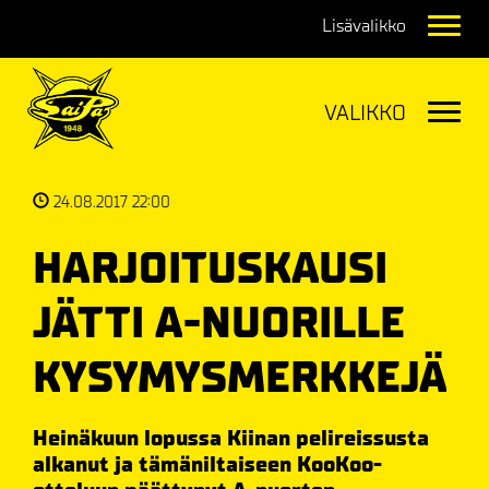
Navig
Navig
24.08.2017 22:00
HARJOITUSKAUSI
JÄTTI A-NUORILLE
KYSYMYSMERKKEJÄ
Heinäkuun lopussa Kiinan pelireissusta
alkanut ja tämäniltaiseen KooKoo-