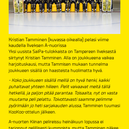
Kristian Tamminen (kuvassa oikealla) pelasi viime
kaudella Ilveksen A-nuorissa
Yksi uusista SaiPa-tulokkaista on Tampereen Ilveksestä
siirtynyt Kristian Tamminen. Alla on joukkueena vaikea
harjoituskausi, mutta Tammisen mukaan tunnelma
joukkueen sisällä on haasteista huolimatta hyvä.
- Koko joukkueen sisällä meillä on hyvä henki, kaikki
puhaltavat yhteen hiileen. Pelit vaivaavat meitä tällä
hetkellä, ja paljon pitää parantaa. Toisaalta, nyt on vasta
muutama peli pelattu. Toivottavasti saamme pelimme
pyörimään jo heti sarjakauden alussa,
Tamminen tuumasi
KooKoo-ottelun jälkeen.
A-nuorten Kiinan pelireissu heinäkuun lopussa ei
tarjonnut pelillisesti kummoista, mutta Tamminen näkee