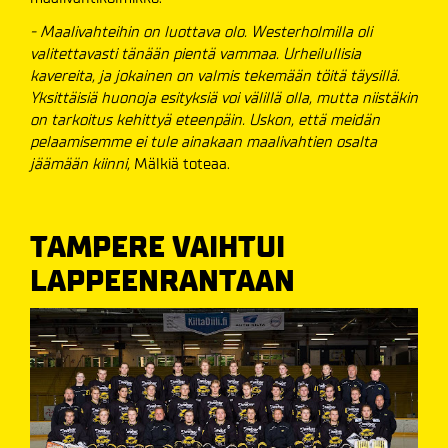
- Maalivahteihin on luottava olo. Westerholmilla oli
valitettavasti tänään pientä vammaa. Urheilullisia
kavereita, ja jokainen on valmis tekemään töitä täysillä.
Yksittäisiä huonoja esityksiä voi välillä olla, mutta niistäkin
on tarkoitus kehittyä eteenpäin. Uskon, että meidän
pelaamisemme ei tule ainakaan maalivahtien osalta
jäämään kiinni,
Mälkiä toteaa.
TAMPERE VAIHTUI
LAPPEENRANTAAN