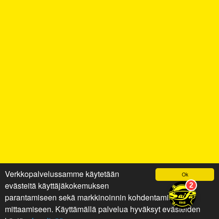
Verkkopalvelussamme käytetään
Ok
evästeitä käyttäjäkokemuksen
parantamiseen sekä markkinoinnin kohdentamiseen ja
mittaamiseen. Käyttämällä palvelua hyväksyt evästeiden