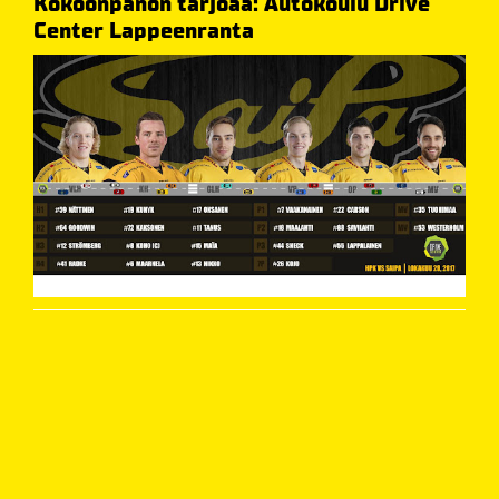
Kokoonpanon tarjoaa: Autokoulu Drive
Center Lappeenranta