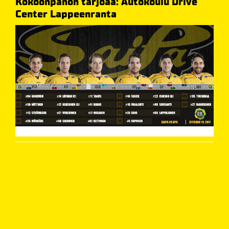
Kokoonpanon tarjoaa: Autokoulu Drive
Center Lappeenranta