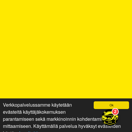
Verkkopalvelussamme käytetään
Ok
evästeitä käyttäjäkokemuksen
parantamiseen sekä markkinoinnin kohdentamiseen ja
mittaamiseen. Käyttämällä palvelua hyväksyt evästeiden