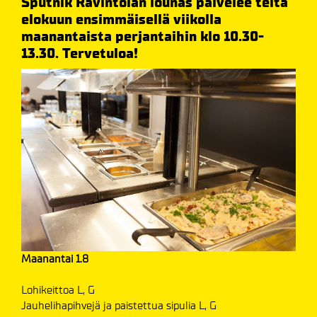
Sputnik Ravintolan lounas palvelee teitä
elokuun ensimmäisellä viikolla
maanantaista perjantaihin klo 10.30-
13.30. Tervetuloa!
Maanantai 1.8
Lohikeittoa L, G
Jauhelihapihvejä ja paistettua sipulia L, G