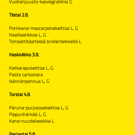
Vuohenjuusto-kasvisgratiinia G
Tiistai 2.8.
Porkkana-mascarponekeittoa L, G
Kaalilaatikkoa L, G
Tomaattitäytteisiä broilerileikkeitä L
Keskiviikko 3.8.
Katkarapukeittoa L, G
Pasta carbonara
Isännänpannua L, G
Torstai 4.8.
Peruna-purjososekeittoa L, G
Pippurihärkää L, G
Kana-nuudeliwokkia L
Perjantai 5.8.