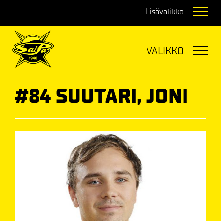
Navig
Navig
#84 SUUTARI, JONI