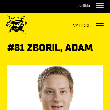
Navig
Navig
#81 ZBORIL, ADAM