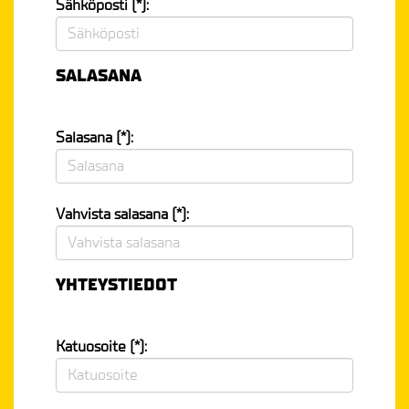
Sähköposti (*):
SALASANA
Salasana (*):
Vahvista salasana (*):
YHTEYSTIEDOT
Katuosoite (*):