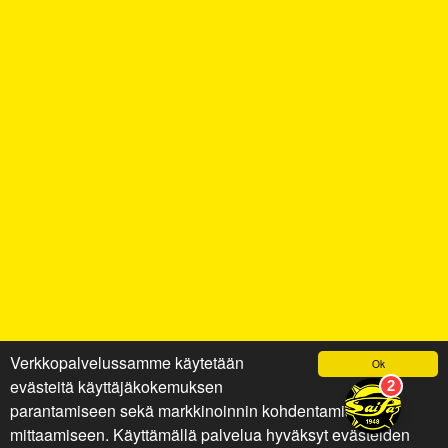
Verkkopalvelussamme käytetään
Ok
evästeitä käyttäjäkokemuksen
parantamiseen sekä markkinoinnin kohdentamiseen ja
mittaamiseen. Käyttämällä palvelua hyväksyt evästeiden