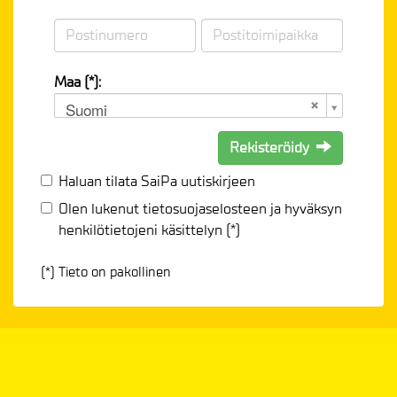
Maa (*):
Suomi
Rekisteröidy
Haluan tilata SaiPa uutiskirjeen
Olen lukenut
tietosuojaselosteen
ja hyväksyn
henkilötietojeni käsittelyn (*)
(*) Tieto on pakollinen