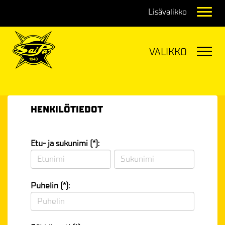
Navig
Navig
HENKILÖTIEDOT
Etu- ja sukunimi (*):
Puhelin (*):