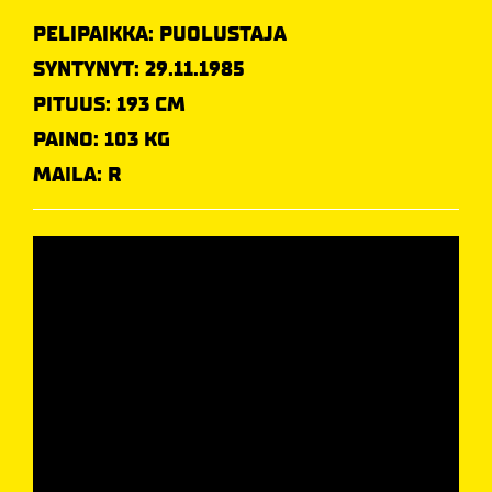
PELIPAIKKA: PUOLUSTAJA
SYNTYNYT: 29.11.1985
PITUUS: 193 CM
PAINO: 103 KG
MAILA: R