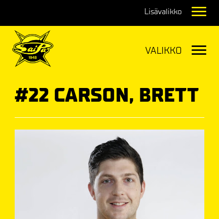
Navig
Navig
#22 CARSON, BRETT