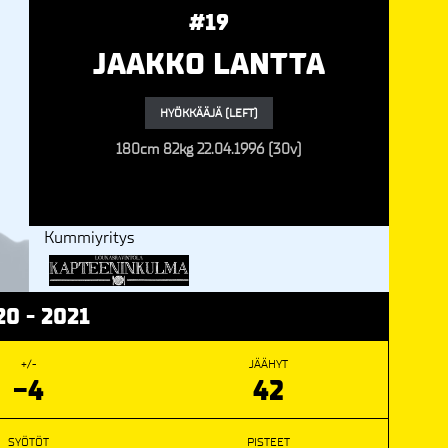
#19
JAAKKO LANTTA
HYÖKKÄÄJÄ (LEFT)
180cm
82kg
22.04.1996 (30v)
Kummiyritys
20 - 2021
+/-
JÄÄHYT
-4
42
SYÖTÖT
PISTEET