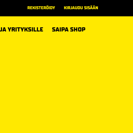
REKISTERÖIDY
KIRJAUDU SISÄÄN
 JA YRITYKSILLE
SAIPA SHOP