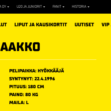
PA OY
U20 JA JUNIORIT
FANIT
HISTORIA
LUT
LIPUT JA KAUSIKORTIT
UUTISET
VIP
JAAKKO
PELIPAIKKA: HYÖKKÄÄJÄ
SYNTYNYT: 22.4.1996
PITUUS: 180 CM
PAINO: 80 KG
MAILA: L