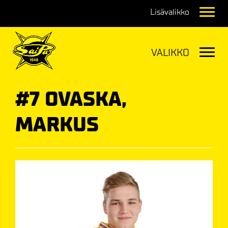
Navig
Navig
#7 OVASKA,
MARKUS