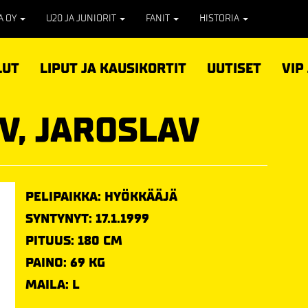
PA OY
U20 JA JUNIORIT
FANIT
HISTORIA
LUT
LIPUT JA KAUSIKORTIT
UUTISET
VIP
V, JAROSLAV
PELIPAIKKA: HYÖKKÄÄJÄ
SYNTYNYT: 17.1.1999
PITUUS: 180 CM
PAINO: 69 KG
MAILA: L