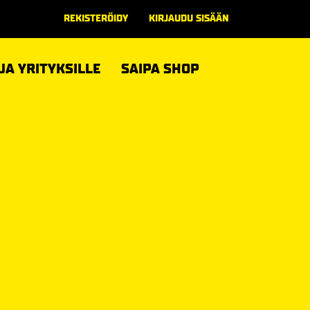
REKISTERÖIDY
KIRJAUDU SISÄÄN
 JA YRITYKSILLE
SAIPA SHOP