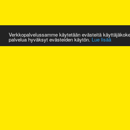
Verkkopalvelussamme käytetään evästeitä käyttäjäkok
palvelua hyväksyt evästeiden käytön.
Lue lisää