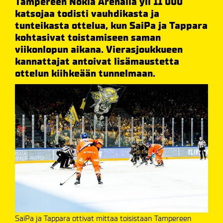
Tampereen Nokia Arenalla yli 11 000
katsojaa todisti vauhdikasta ja
tunteikasta ottelua, kun SaiPa ja Tappara
kohtasivat toistamiseen saman
viikonlopun aikana. Vierasjoukkueen
kannattajat antoivat lisämaustetta
ottelun kiihkeään tunnelmaan.
SaiPa ja Tappara ottivat mittaa toisistaan Tampereen