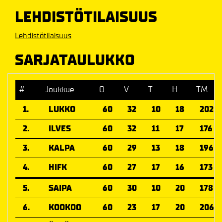
LEHDISTÖTILAISUUS
Lehdistötilaisuus
SARJATAULUKKO
#
Joukkue
O
V
T
H
TM
1.
LUKKO
60
32
10
18
202
2.
ILVES
60
32
11
17
176
3.
KALPA
60
29
13
18
196
4.
HIFK
60
27
17
16
173
5.
SAIPA
60
30
10
20
178
6.
KOOKOO
60
23
17
20
206