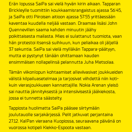
Erän lopussa SaiPa sai vielä hyvän kirin aikaan. Tapparan
Brickleylle tuomittiin koukkaamisrangaistus ajassa 56:45,
ja SaiPa otti Piiroisen aitioon ajassa 57:55 yrittäessään
kaventaa kuudella neljää vastaan. Draamaa lisäsi John
Quennevillen saama kahden minuutin jäähy
poikittaisesta mailasta. Mies ei sulattanut tuomiota, vaan
hän protestoi itsensä suihkuun, kun peliaikaa oli jäljellä
37 sekuntia. SaiPa sai vielä mylläkän Tappara-päätyyn,
mutta ei pystynyt tänään ohittamaan kauden
ensimmäisen nollapelinsä pelannutta Juha Metsolaa.
Tämän viikonlopun kohtaamiset alleviivasivat joukkueiden
välistä kilpailuasetelmaa ja tarjosivat viihdettä niin koti-
kuin vierasjoukkueen kannattajille. Nokia Arenan yleisö
sai nauttia jännityksestä ja intensiivisestä jääkiekosta,
jossa ei tunnetta säästelty.
Tappiosta huolimatta SaiPa pääsee siirtymään
joulutauolle sarjakärjessä. Pelit jatkuvat perjantaina
27.12. KalPan vieraana Kuopiossa, seuraavana päivänä on
vuorossa kotipeli Kiekko-Espoota vastaan.