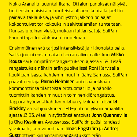
Nokia Arenalla lauantai-iltana. Ottelun panokset näkyivät
heti ensimmäisistä minuuteista alkaen: kentällä jaettiin
painavia taklauksia, ja vihellysten jälkeen pelaajat
kokoontuivat torikokouksiin selvittelemään tunteitaan.
Runsaslukuinen yleisö, mukaan lukien satoja SaiPan
kannattajia, loi sähköisen tunnelman.
Ensimmäinen erä tarjosi intensiivistä ja rikkonaista peliä.
SaiPa joutui ensimmäisen kerran alivoimalle, kun
Mikko
Kousa
sai kiinnipitämisrangaistuksen ajassa 4:59. Lisää
rangaistuksia nähtiin erän puolivälissä Roni Karviselle
koukkaamisesta kahden minuutin jäähy. Samassa SaiPan
päävalmentaja
Raimo Helminen
antoi äänekkään
kommenttinsa tilanteista erotuomarille ja hänelle
tuomittiin kahden minuutin toimihenkilörangaistus.
Tappara hyödynsi kahden miehen ylivoiman ja
Daniel
Brickley
vei kotijoukkueen 1-0-johtoon ylivoimamaalilla
ajassa 13:03. Maaliin syöttönsä antoivat
John Quenneville
ja
Oiva Keskinen
. Avauserässä SaiPakin pääsi kahdesti
ylivoimalle, kun vuorollaan
Jonas Engström
ja
Andrej
Sustr
ottivat kiinnipitämisrangaistukset erän