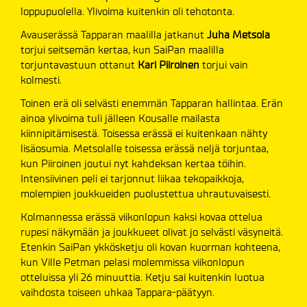
loppupuolella. Ylivoima kuitenkin oli tehotonta.
Avauserässä Tapparan maalilla jatkanut
Juha Metsola
torjui seitsemän kertaa, kun SaiPan maalilla
torjuntavastuun ottanut
Kari Piiroinen
torjui vain
kolmesti.
Toinen erä oli selvästi enemmän Tapparan hallintaa. Erän
ainoa ylivoima tuli jälleen Kousalle mailasta
kiinnipitämisestä. Toisessa erässä ei kuitenkaan nähty
lisäosumia. Metsolalle toisessa erässä neljä torjuntaa,
kun Piiroinen joutui nyt kahdeksan kertaa töihin.
Intensiivinen peli ei tarjonnut liikaa tekopaikkoja,
molempien joukkueiden puolustettua uhrautuvaisesti.
Kolmannessa erässä viikonlopun kaksi kovaa ottelua
rupesi näkymään ja joukkueet olivat jo selvästi väsyneitä.
Etenkin SaiPan ykkösketju oli kovan kuorman kohteena,
kun Ville Petman pelasi molemmissa viikonlopun
otteluissa yli 26 minuuttia. Ketju sai kuitenkin luotua
vaihdosta toiseen uhkaa Tappara-päätyyn.