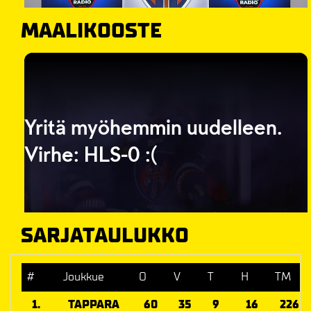
MAALIKOOSTE
SARJATAULUKKO
#
Joukkue
O
V
T
H
TM
1.
TAPPARA
60
35
9
16
226