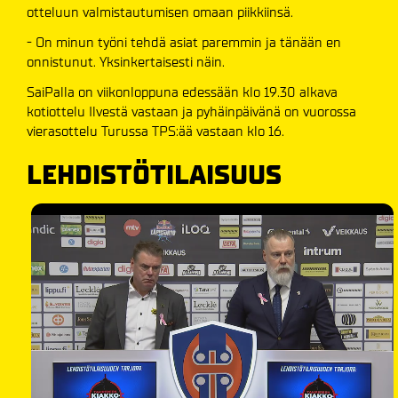
otteluun valmistautumisen omaan piikkiinsä.
- On minun työni tehdä asiat paremmin ja tänään en
onnistunut. Yksinkertaisesti näin.
SaiPalla on viikonloppuna edessään klo 19.30 alkava
kotiottelu Ilvestä vastaan ja pyhäinpäivänä on vuorossa
vierasottelu Turussa TPS:ää vastaan klo 16.
LEHDISTÖTILAISUUS