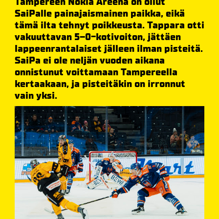
Tampereen Nokia Areena on ollut
SaiPalle painajaismainen paikka, eikä
tämä ilta tehnyt poikkeusta. Tappara otti
vakuuttavan 5–0-kotivoiton, jättäen
lappeenrantalaiset jälleen ilman pisteitä.
SaiPa ei ole neljän vuoden aikana
onnistunut voittamaan Tampereella
kertaakaan, ja pisteitäkin on irronnut
vain yksi.