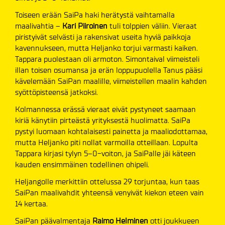
Toiseen erään SaiPa haki herätystä vaihtamalla
maalivahtia –
Kari Piiroinen
tuli tolppien väliin. Vieraat
piristyivät selvästi ja rakensivat useita hyviä paikkoja
kavennukseen, mutta Heljanko torjui varmasti kaiken.
Tappara puolestaan oli armoton. Simontaival viimeisteli
illan toisen osumansa ja erän loppupuolella Tanus pääsi
kävelemään SaiPan maalille, viimeistellen maalin kahden
syöttöpisteensä jatkoksi.
Kolmannessa erässä vieraat eivät pystyneet saamaan
kiriä känytiin pirteästä yrityksestä huolimatta. SaiPa
pystyi luomaan kohtalaisesti painetta ja maaliodottamaa,
mutta Heljanko piti nollat varmoilla otteillaan. Lopulta
Tappara kirjasi tylyn 5–0-voiton, ja SaiPalle jäi käteen
kauden ensimmäinen todellinen ohipeli.
Heljangolle merkittiin ottelussa 29 torjuntaa, kun taas
SaiPan maalivahdit yhteensä venyivät kiekon eteen vain
14 kertaa.
SaiPan päävalmentaja
Raimo Helminen
otti joukkueen