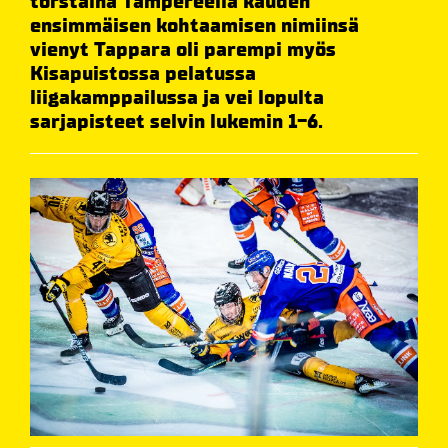
torstaina Tampereella kauden
ensimmäisen kohtaamisen nimiinsä
vienyt Tappara oli parempi myös
Kisapuistossa pelatussa
liigakamppailussa ja vei lopulta
sarjapisteet selvin lukemin 1-6.