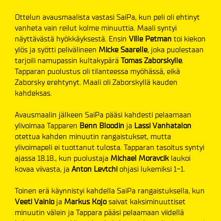
Ottelun avausmaalista vastasi SaiPa, kun peli oli ehtinyt
vanheta vain reilut kolme minuuttia. Maali syntyi
näyttävästä hyökkäyksestä. Ensin
Ville Petman
toi kiekon
ylös ja syötti pelivälineen
Micke
Saarelle
, joka puolestaan
tarjoili namupassin kultakypärä
Tomas Zaborskylle
.
Tapparan puolustus oli tilanteessa myöhässä, eikä
Zaborsky erehtynyt. Maali oli Zaborskyllä kauden
kahdeksas.
Avausmaalin jälkeen SaiPa pääsi kahdesti pelaamaan
ylivoimaa Tapparen
Benn Bloodin
ja
Lassi Vanhatalon
otettua kahden minuutin rangaistukset, mutta
ylivoimapeli ei tuottanut tulosta. Tapparan tasoitus syntyi
ajassa 18.18., kun puolustaja
Michael Moravcik
laukoi
kovaa viivasta, ja
Anton
Levtchi
ohjasi lukemiksi 1-1.
Toinen erä käynnistyi kahdella SaiPa rangaistuksella, kun
Veeti Vainio
ja
Markus Kojo
saivat kaksiminuuttiset
minuutin välein ja Tappara pääsi pelaamaan viidellä