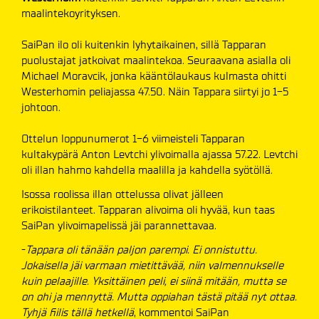
maalintekoyrityksen.
SaiPan ilo oli kuitenkin lyhytaikainen, sillä Tapparan
puolustajat jatkoivat maalintekoa. Seuraavana asialla oli
Michael Moravcik, jonka kääntölaukaus kulmasta ohitti
Westerhomin peliajassa 47.50. Näin Tappara siirtyi jo 1-5
johtoon.
Ottelun loppunumerot 1-6 viimeisteli Tapparan
kultakypärä Anton Levtchi ylivoimalla ajassa 57.22. Levtchi
oli illan hahmo kahdella maalilla ja kahdella syötöllä.
Isossa roolissa illan ottelussa olivat jälleen
erikoistilanteet. Tapparan alivoima oli hyvää, kun taas
SaiPan ylivoimapelissä jäi parannettavaa.
-
Tappara oli tänään paljon parempi. Ei onnistuttu.
Jokaisella jäi varmaan mietittävää, niin valmennukselle
kuin pelaajille. Yksittäinen peli, ei siinä mitään, mutta se
on ohi ja mennyttä. Mutta oppiahan tästä pitää nyt ottaa.
Tyhjä fiilis tällä hetkellä
, kommentoi SaiPan