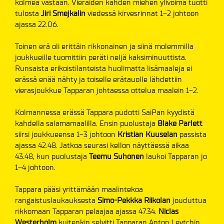
kolmea vastaan. Vieraiden kahden miehen ylivoima tuotti
tulosta
Jiri Smejkalin
viedessä kirvesrinnat 1-2 johtoon
ajassa 22.06.
Toinen erä oli erittäin rikkonainen ja siinä molemmilla
joukkueille tuomittiin peräti neljä kaksiminuuttista.
Runsaista erikoistilanteista huolimatta lisämaaleja ei
erässä enää nähty ja toiselle erätauolle lähdettiin
vierasjoukkue Tapparan johtaessa ottelua maalein 1-2.
Kolmannessa erässä Tappara pudotti SaiPan kyydistä
kahdella salamamaalilla. Ensin puolustaja
Blake
Parlett
siirsi joukkueensa 1-3 johtoon
Kristian Kuuselan
passista
ajassa 42.48. Jatkoa seurasi kellon näyttäessä aikaa
43.48, kun puolustaja
Teemu Suhonen
laukoi Tapparan jo
1-4 johtoon.
Tappara pääsi yrittämään maalintekoa
rangaistuslaukauksesta
Simo-Pekkka Riikolan
jouduttua
rikkomaan Tapparan pelaajaa ajassa 47.34.
Niclas
Westerholm
kuitenkin selvitti Tapparan Anton Levtchin