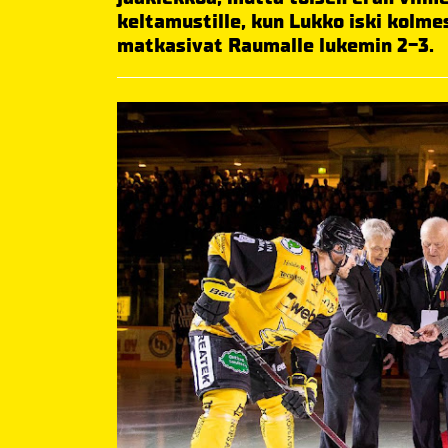
keltamustille, kun Lukko iski kolme
matkasivat Raumalle lukemin 2-3.