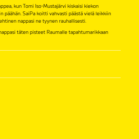
appea, kun Tomi Iso-Mustajärvi kiskaisi kiekon
 päähän. SaiPa koitti vahvasti päästä vielä leikkiin
ehtinen nappasi ne tyynen rauhallisesti.
o nappasi täten pisteet Raumalle tapahtumarikkaan