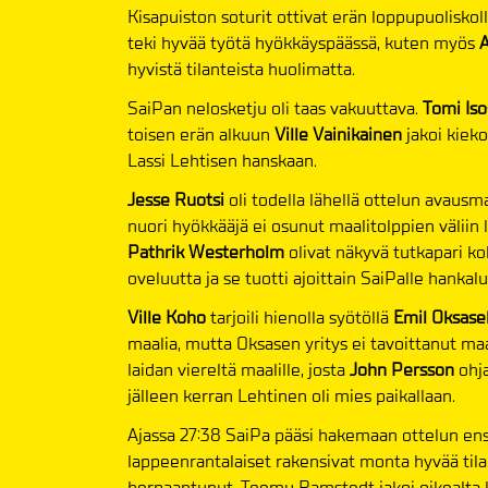
Kisapuiston soturit ottivat erän loppupuoliskol
teki hyvää työtä hyökkäyspäässä, kuten myös
hyvistä tilanteista huolimatta.
SaiPan nelosketju oli taas vakuuttava.
Tomi Is
toisen erän alkuun
Ville Vainikainen
jakoi kiek
Lassi Lehtisen hanskaan.
Jesse Ruotsi
oli todella lähellä ottelun avausm
nuori hyökkääjä ei osunut maalitolppien väliin 
Pathrik Westerholm
olivat näkyvä tutkapari ko
oveluutta ja se tuotti ajoittain SaiPalle hankalu
Ville Koho
tarjoili hienolla syötöllä
Emil Oksase
maalia, mutta Oksasen yritys ei tavoittanut m
laidan viereltä maalille, josta
John Persson
ohj
jälleen kerran Lehtinen oli mies paikallaan.
Ajassa 27:38 SaiPa pääsi hakemaan ottelun en
lappeenrantalaiset rakensivat monta hyvää tila
herpaantunut. Teemu Ramstedt jakoi oikealta la