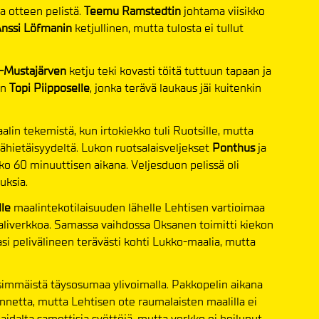
la otteen pelistä.
Teemu Ramstedtin
johtama viisikko
Anssi Löfmanin
ketjullinen, mutta tulosta ei tullut
o-Mustajärven
ketju teki kovasti töitä tuttuun tapaan ja
on
Topi Piipposelle
, jonka terävä laukaus jäi kuitenkin
aalin tekemistä, kun irtokiekko tuli Ruotsille, mutta
lähietäisyydeltä. Lukon ruotsalaisveljekset
Ponthus
ja
ko 60 minuuttisen aikana. Veljesduon pelissä oli
uksia.
lle
maalintekotilaisuuden lähelle Lehtisen vartioimaa
aaliverkkoa. Samassa vaihdossa Oksanen toimitti kiekon
asi pelivälineen terävästi kohti Lukko-maalia, mutta
simmäistä täysosumaa ylivoimalla. Pakkopelin aikana
nnetta, mutta Lehtisen ote raumalaisten maalilla ei
idalta samettisia syöttöjä, mutta verkko ei heilunut.