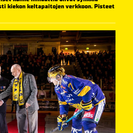
sti kiekon keltapaitojen verkkoon. Pisteet