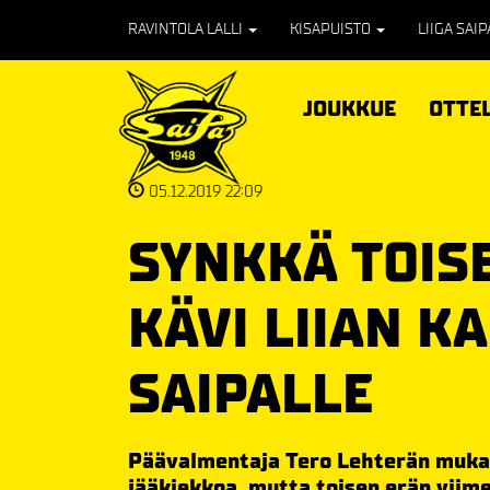
RAVINTOLA LALLI
KISAPUISTO
LIIGA SAI
JOUKKUE
OTTE
05.12.2019 22:09
SYNKKÄ TOIS
KÄVI LIIAN KA
SAIPALLE
Päävalmentaja Tero Lehterän mukaa
jääkiekkoa, mutta toisen erän viime