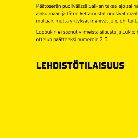
Päätöserän puolivälissä SaiPan takaa-ajo sai h
alakulmaan ja täten keltamustat nousivat maalin
mukaan, mutta yritykset menivät joko ohi tai L
Loppukiri ei saanut viimeistä silausta ja Lukk
ottelun päätteeksi numeroin 2-3.
LEHDISTÖTILAISUUS