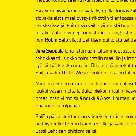
Keskimmäisen erän toisella kympillä
Tomas Za
slovakialaista maalipyssyä rikottiin tilanteessa
rankkarissa jäi kuitenkin vaille viimeistä huolel
maalin. Zaborskyn epäonnistuneen rangaistusla
kun
Robin Salo
yllätti Lehtisen puikoista tehd
Jere Seppälä
lähti istumaan kaksiminuuttista po
tehokkaasti. Kiekko toimitettiin maalille ja irto
työ siirtää kiekko maaliin. Ottelun käännekoh
SaiPa-vahti Niclas Westerholmin ja täten luke
Minuutti ennen toisen erän loppua raumalaiset
laukoi vasemmalta laidalta kiekon maaliin kas
petasi erän viimeisillä hetkillä Anssi Löfmanil
epäonneksi tolppaan.
SaiPa pääsi aloittamaan viimeisen erän ylivoim
kärkkyneelle Teemu Ramstedtille, ja vaikka konka
Lassi Lehtisen ohittamiseksi.