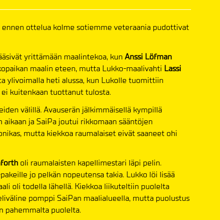
sillä ennen ottelua kolme sotiemme veteraania pudottivat
ääsivät yrittämään maalintekoa, kun
Anssi Löfman
ekopaikan maalin eteen, mutta Lukko-maalivahti
Lassi
ata ylivoimalla heti alussa, kun Lukolle tuomittiin
 ei kuitenkaan tuottanut tulosta.
kueiden välillä. Avauserän jälkimmäisellä kympillä
n aikaan ja SaiPa joutui rikkomaan sääntöjen
juonikas, mutta kiekkoa raumalaiset eivät saaneet ohi
nforth
oli raumalaisten kapellimestari läpi pelin.
akeille jo pelkän nopeutensa takia. Lukko löi lisää
i oli todella lähellä. Kiekkoa liikuteltiin puolelta
 Peliväline pomppi SaiPan maalialueella, mutta puolustus
an pahemmalta puolelta.