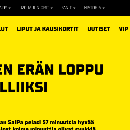
PA OY
U20 JA JUNIORIT
FANIT
HISTORIA
LUT
LIPUT JA KAUSIKORTIT
UUTISET
VIP
EN ERÄN LOPPU
LLIIKSI
n SaiPa pelasi 57 minuuttia hyvää
iset kolme minuuttia olivat synkkiä