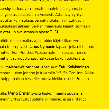
borsky
karkasi vasemmalta puolelta läpiajoon, ja
 rangaistuslaukauksen arvoisesti. Zaborskyn yritys
lisuutta, kun laukaus pamahti pleksiin yli Lehtisen
ukauksen jälkeen SaiPan maalilaulu kajahti soimaan,
en ottelun avausmaalin ajassa 31:51.
ikittaisesta mailasta, ja Lukko käytti tilanteen
pala tuli sopivasti
Linus Nymanin
lapaan, jolla oli helppo
ta jatkui, kun Ponthus Westerholmin laukaus meni ohi
mat olivat muuttuneet hetkessä Lukon eduksi 1-2.
 viimeistelivät tehohetkensä, kun
Eetu Koivistoinen
vattaen Lukon johdon jo lukemiin 1-3. SaiPan
Joni Nikko
le huippupaikan keskelle, mutta kiekko osui Löfmanin
alla.
Mario Grman
syötti kiekon maalin edustalla
rin yritys rystypuolelta oli mainio, ei se riittänyt