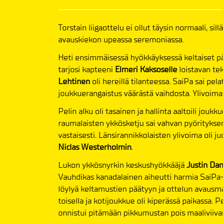
Torstain liigaottelu ei ollut täysin normaali, 
avauskiekon upeassa seremoniassa.
Heti ensimmäisessä hyökkäyksessä keltaiset p
tarjosi kapteeni
Elmeri Kaksoselle
loistavan t
Lehtinen
oli hereillä tilanteessa. SaiPa sai pel
joukkuerangaistus väärästä vaihdosta. Ylivoima
Pelin alku oli tasainen ja hallinta aaltoili jouk
raumalaisten ykkösketju sai vahvan pyöritykse
vastaisesti. Länsirannikkolaisten ylivoima oli 
Niclas Westerholmin
.
Lukon ykkösnyrkin keskushyökkääjä
Justin Da
Vauhdikas kanadalainen aiheutti harmia SaiPa-p
löylyä keltamustien päätyyn ja ottelun avausmaal
toisella ja kotijoukkue oli kiperässä paikassa.
onnistui pitämään pikkumustan pois maaliviiv