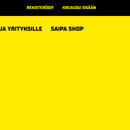
REKISTERÖIDY
KIRJAUDU SISÄÄN
 JA YRITYKSILLE
SAIPA SHOP