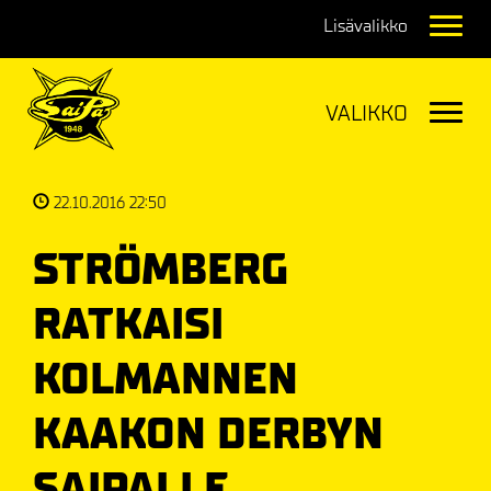
Navig
Navig
22.10.2016 22:50
STRÖMBERG
RATKAISI
KOLMANNEN
KAAKON DERBYN
SAIPALLE