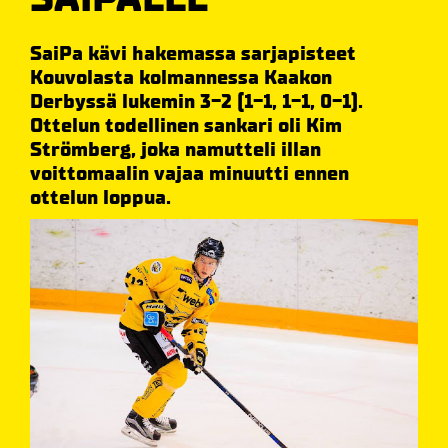
SaiPa kävi hakemassa sarjapisteet
Kouvolasta kolmannessa Kaakon
Derbyssä lukemin 3-2 (1-1, 1-1, 0-1).
Ottelun todellinen sankari oli Kim
Strömberg, joka namutteli illan
voittomaalin vajaa minuutti ennen
ottelun loppua.