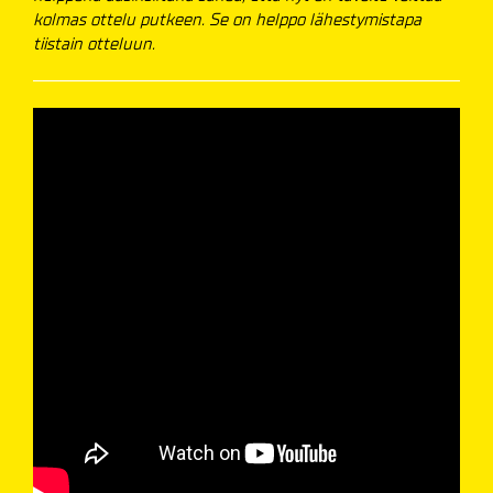
kolmas ottelu putkeen. Se on helppo lähestymistapa
tiistain otteluun.