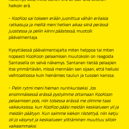
heikoin erä.
-
KooKoo sai toiseen erään juonittua vähän erilaisia
ratkaisuja ja meillä meni hetken aikaa siinä perässä
juostessa ja peliin kiinni päästessä
, muotoili
päävalmentaja.
Kysyttäessä päävalmentajalta miten helppoa tai miten
nopeasti KooKoon pelaamisen muutoksiin on reagoida
Santasella on selvä näkemys. Santanen tietää pelaajien
itse ymmärtävän, missä mennään sen sijaan, että heiluisi
vaihtoaitiossa kuin heinämies taulun ja tussien kanssa.
-
Pelin rytmi meni hieman nurinkuriseksi. Jos
ensimmäisessä erässä pystyimme ottamaan KooKoon
pelaamisen pois, niin toisessa erässä me olimme taas
vaikeuksissa, kun KooKoo pääsi meidän keskialueen yli ja
meidän päätyyn. Kun saimme kiekon riistettyä, niin ketju
oli jo väsynyt ja keskialueen ylittäminen muuttuu silloin
vaikeammaksi.