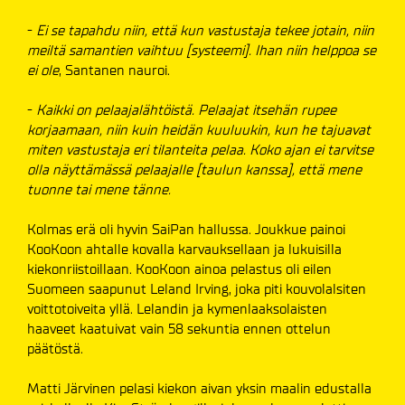
-
Ei se tapahdu niin, että kun vastustaja tekee jotain, niin
meiltä samantien vaihtuu [systeemi]. Ihan niin helppoa se
ei ole
, Santanen nauroi.
-
Kaikki on pelaajalähtöistä. Pelaajat itsehän rupee
korjaamaan, niin kuin heidän kuuluukin, kun he tajuavat
miten vastustaja eri tilanteita pelaa. Koko ajan ei tarvitse
olla näyttämässä pelaajalle [taulun kanssa], että mene
tuonne tai mene tänne.
Kolmas erä oli hyvin SaiPan hallussa. Joukkue painoi
KooKoon ahtalle kovalla karvauksellaan ja lukuisilla
kiekonriistoillaan. KooKoon ainoa pelastus oli eilen
Suomeen saapunut Leland Irving, joka piti kouvolalsiten
voittotoiveita yllä. Lelandin ja kymenlaaksolaisten
haaveet kaatuivat vain 58 sekuntia ennen ottelun
päätöstä.
Matti Järvinen pelasi kiekon aivan yksin maalin edustalla