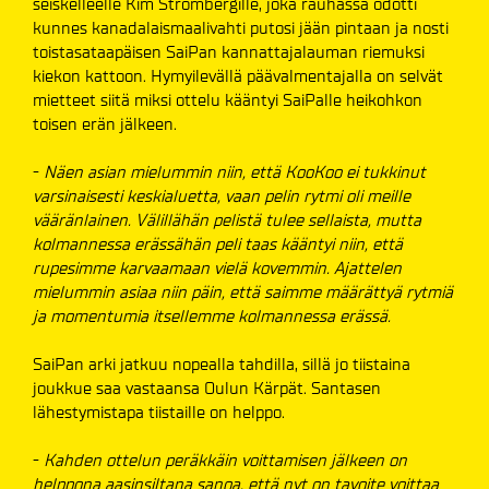
seiskelleelle Kim Strömbergille, joka rauhassa odotti
kunnes kanadalaismaalivahti putosi jään pintaan ja nosti
toistasataapäisen SaiPan kannattajalauman riemuksi
kiekon kattoon. Hymyilevällä päävalmentajalla on selvät
mietteet siitä miksi ottelu kääntyi SaiPalle heikohkon
toisen erän jälkeen.
-
Näen asian mielummin niin, että KooKoo ei tukkinut
varsinaisesti keskialuetta, vaan pelin rytmi oli meille
vääränlainen. Välillähän pelistä tulee sellaista, mutta
kolmannessa erässähän peli taas kääntyi niin, että
rupesimme karvaamaan vielä kovemmin. Ajattelen
mielummin asiaa niin päin, että saimme määrättyä rytmiä
ja momentumia itsellemme kolmannessa erässä.
SaiPan arki jatkuu nopealla tahdilla, sillä jo tiistaina
joukkue saa vastaansa Oulun Kärpät. Santasen
lähestymistapa tiistaille on helppo.
-
Kahden ottelun peräkkäin voittamisen jälkeen on
helppona aasinsiltana sanoa, että nyt on tavoite voittaa