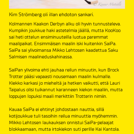
Kim Strömberg oli illan ehdoton sankari.
Kolmannen Kaakon Derbyn alku oli hyvin tunnusteleva.
Kumpikin joukkue haki astetelmia jäällä, mutta KooKoo
sai heti ottelun ensiminuuteilla luotua paremmat
maalipaikat. Ensimmäisen maalin iski kuitenkin SaiPa.
SaiPa sai ylivoimansa Mikko Lehtosen kaadettua Saku
Salmisen maalineduskahinassa.
SaiPan ylivoima ehti jauhaa reilun minuutin, kun Brock
Trotter pääsi vapaasti nousemaan maalin kulmalle.
Kiekko karkasi jo mieheltä ja hetken vaikutti, että Lauri
Taipalus olisi tuikannut karanneen kiekon maaliin, mutta
loppujen lopuksi maali merkittiin Trotterin nimiin.
Kauaa SaiPa ei ehtinyt johdostaan nauttia, sillä
kotijoukkue tuli tasoihin reilua minuuttia myöhemmin.
Mikko Lehtosen laukauksen onnistui SaiPa-pelaajat
blokkaamaan, mutta irtokiekon suti perille Kai Kantola.