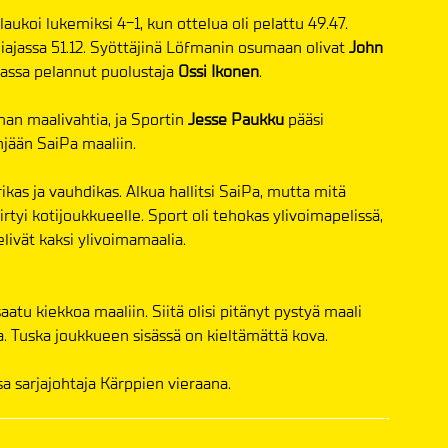
 laukoi lukemiksi 4-1, kun ottelua oli pelattu 49.47.
liajassa 51.12. Syöttäjinä Löfmanin osumaan olivat
John
assa pelannut puolustaja
Ossi Ikonen
.
man maalivahtia, ja Sportin
Jesse Paukku
pääsi
jään SaiPa maaliin.
ikas ja vauhdikas. Alkua hallitsi SaiPa, mutta mitä
rtyi kotijoukkueelle. Sport oli tehokas ylivoimapelissä,
livät kaksi ylivoimamaalia.
tu kiekkoa maaliin. Siitä olisi pitänyt pystyä maali
a. Tuska joukkueen sisässä on kieltämättä kova.
a sarjajohtaja Kärppien vieraana.