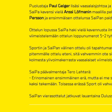
Puolustaja
Paul Geiger
lisäsi vaasalaisjohtoa ja
SaiPa kavensi vielä
Anssi Löfmanin
maalilla pe
Persson
ja ensimmäisen ottelunsa SaiPan paid
Ottelun lopussa SaiPa haki vielä kavennusta il
viimeistelemään ottelun loppunumerot 5-2 tyh
Sportin ja SaiPan välinen ottelu oli tapahtumar
pitemmälle ottelu eteni, sitä vahvemmin ote sii
kolmesta ylivoimakerrasta vaasalaiset viimeiste
SaiPa päävalmentaja Tero Lehterä:
- Erinomainen ensimmäinen erä, mutta ei me saa
kaksi tekemään. Toisessa erässä Sport oli vahv
SaiPan vierasottelut jatkuvat lauantaina Ouluss