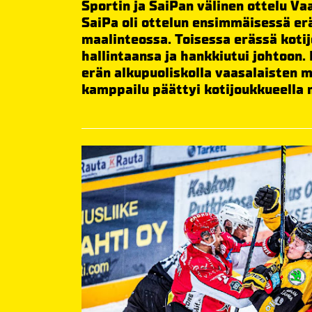
Sportin ja SaiPan välinen ottelu Va
SaiPa oli ottelun ensimmäisessä erä
maalinteossa. Toisessa erässä kotij
hallintaansa ja hankkiutui johtoon.
erän alkupuoliskolla vaasalaisten 
kamppailu päättyi kotijoukkueella 