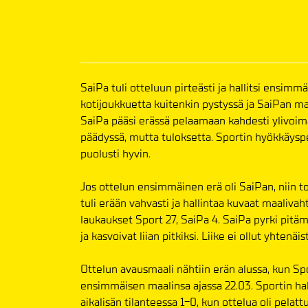
SaiPa tuli otteluun pirteästi ja hallitsi ensimmä
kotijoukkuetta kuitenkin pystyssä ja SaiPan maa
SaiPa pääsi erässä pelaamaan kahdesti ylivoimaa
päädyssä, mutta tuloksetta. Sportin hyökkäysp
puolusti hyvin.
Jos ottelun ensimmäinen erä oli SaiPan, niin to
tuli erään vahvasti ja hallintaa kuvaat maaliva
laukaukset Sport 27, SaiPa 4. SaiPa pyrki pitäm
ja kasvoivat liian pitkiksi. Liike ei ollut yhten
Ottelun avausmaali nähtiin erän alussa, kun Sp
ensimmäisen maalinsa ajassa 22.03. Sportin ha
aikalisän tilanteessa 1-0, kun ottelua oli pelattu