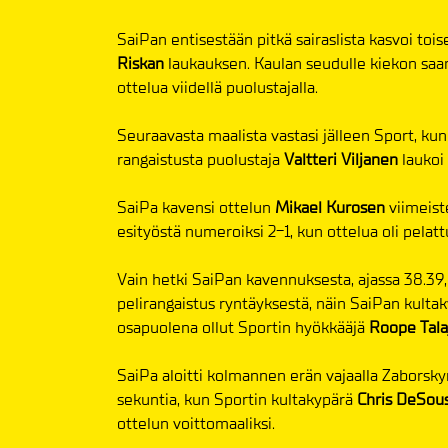
SaiPan entisestään pitkä sairaslista kasvoi toi
Riskan
laukauksen. Kaulan seudulle kiekon saanu
ottelua viidellä puolustajalla.
Seuraavasta maalista vastasi jälleen Sport, ku
rangaistusta puolustaja
Valtteri Viljanen
laukoi 
SaiPa kavensi ottelun
Mikael Kurosen
viimeist
esityöstä numeroiksi 2-1, kun ottelua oli pelatt
Vain hetki SaiPan kavennuksesta, ajassa 38.39
pelirangaistus ryntäyksestä, näin SaiPan kultaky
osapuolena ollut Sportin hyökkääjä
Roope Tala
SaiPa aloitti kolmannen erän vajaalla Zaborskyn
sekuntia, kun Sportin kultakypärä
Chris DeSou
ottelun voittomaaliksi.