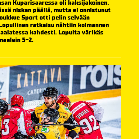
asan Kuparisaaressa oli kaksijakoinen.
ssä niskan päällä, mutta ei onnistunut
oukkue Sport otti pelin selvään
 Lopullinen ratkaisu nähtiin kolmannen
maalatessa kahdesti. Lopulta värikäs
maalein 5-2.