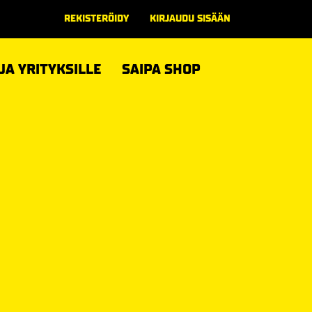
REKISTERÖIDY
KIRJAUDU SISÄÄN
 JA YRITYKSILLE
SAIPA SHOP