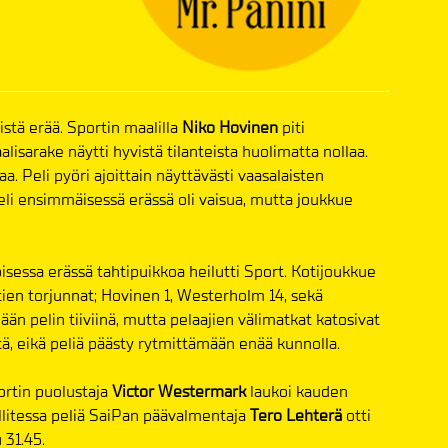
istä erää. Sportin maalilla
Niko Hovinen
piti
lisarake näytti hyvistä tilanteista huolimatta nollaa.
. Peli pyöri ajoittain näyttävästi vaasalaisten
eli ensimmäisessä erässä oli vaisua, mutta joukkue
isessa erässä tahtipuikkoa heilutti Sport. Kotijoukkue
htien torjunnat; Hovinen 1, Westerholm 14, sekä
ään pelin tiiviinä, mutta pelaajien välimatkat katosivat
äistä, eikä peliä päästy rytmittämään enää kunnolla.
ortin puolustaja
Victor Westermark
laukoi kauden
llitessa peliä SaiPan päävalmentaja
Tero Lehterä
otti
 31.45.