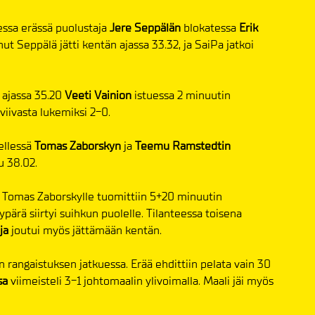
sessa erässä puolustaja
Jere Seppälän
blokatessa
Erik
t Seppälä jätti kentän ajassa 33.32, ja SaiPa jatkoi
n ajassa 35.20
Veeti Vainion
istuessa 2 minuutin
viivasta lukemiksi 2-0.
ellessä
Tomas Zaborskyn
ja
Teemu Ramstedtin
u 38.02.
, Tomas Zaborskylle tuomittiin 5+20 minuutin
pärä siirtyi suihkun puolelle. Tilanteessa toisena
ja
joutui myös jättämään kentän.
 rangaistuksen jatkuessa. Erää ehdittiin pelata vain 30
sa
viimeisteli 3-1 johtomaalin ylivoimalla. Maali jäi myös