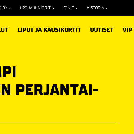
PA OY
U20 JA JUNIORIT
FANIT
HISTORIA
LUT
LIPUT JA KAUSIKORTIT
UUTISET
VIP
PI
N PERJANTAI-